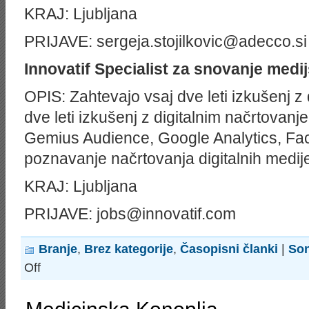
KRAJ: Ljubljana
PRIJAVE: sergeja.stojilkovic@adecco.si 
Innovatif
Specialist za snovanje medij
OPIS: Zahtevajo vsaj dve leti izkušenj z
dve leti izkušenj z digitalnim načrtovan
Gemius Audience, Google Analytics, Fac
poznavanje načrtovanja digitalnih medij
KRAJ: Ljubljana
PRIJAVE: jobs@innovatif.com
Branje
,
Brez kategorije
,
Časopisni članki
|
Son
on
Off
Top
službe
–
Amazon