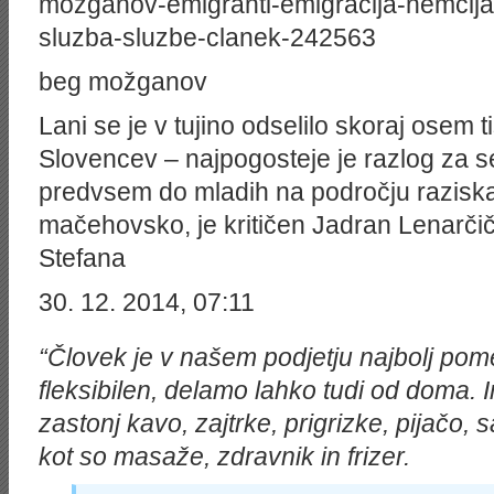
mozganov-emigranti-emigracija-nemcija-av
sluzba-sluzbe-clanek-242563
beg možganov
Lani se je v tujino odselilo skoraj osem
Slovencev – najpogosteje je razlog za s
predvsem do mladih na področju raziska
mačehovsko, je kritičen Jadran Lenarčič, 
Stefana
30. 12. 2014, 07:11
“Človek je v našem podjetju najbolj pom
fleksibilen, delamo lahko tudi od doma
zastonj kavo, zajtrke, prigrizke, pijačo, s
kot so masaže, zdravnik in frizer.