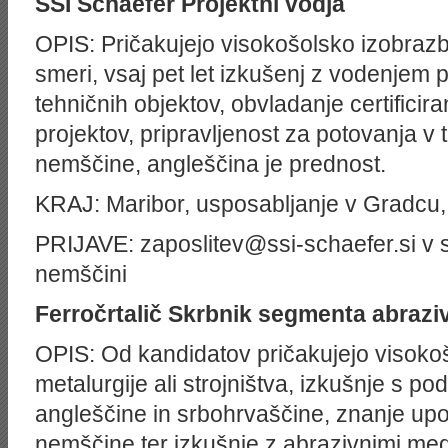
SSI Schaefer
Projektni vodja
OPIS: Pričakujejo visokošolsko izobraz
smeri, vsaj pet let izkušenj z vodenjem p
tehničnih objektov, obvladanje certificira
projektov, pripravljenost za potovanja v 
nemščine, angleščina je prednost.
KRAJ: Maribor, usposabljanje v Gradcu, 
PRIJAVE: zaposlitev@ssi-schaefer.si v sl
nemščini
Ferročrtalič
Skrbnik segmenta abrazi
OPIS: Od kandidatov pričakujejo visoko
metalurgije ali strojništva, izkušnje s p
angleščine in srbohrvaščine, znanje up
nemščine ter izkušnje z abrazivnimi medi