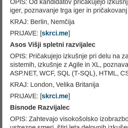
OPIS: Od kandidatov pričakujejo izkušnj
iger, poznavanje trga iger in pričakovan
KRAJ: Berlin, Nemčija
PRIJAVE: [
skrci.me
]
Asos
Višji spletni razvijalec
OPIS: Pričakujejo izkušnje pri delu na 
sistemih, izkušnje z Agile in XL, poznava
ASP.NET, WCF, SQL (T-SQL), HTML, CSS
KRAJ: London, Velika Britanija
PRIJAVE: [
skrci.me
]
Bisnode
Razvijalec
OPIS: Zahtevajo visokošolsko izobrazbo
ustrezne smeri, štiri leta delovnih izkuše