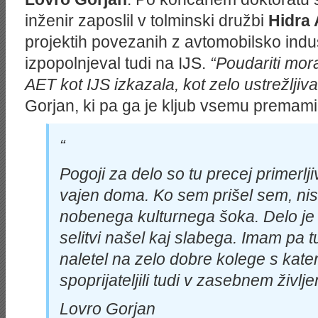
inženir zaposlil v tolminski družbi
Hidra
projektih povezanih z avtomobilsko indus
izpopolnjeval tudi na IJS.
“Poudariti mor
AET kot IJS izkazala, kot zelo ustrežljiva 
Gorjan, ki pa ga je kljub vsemu premamil
“
Pogoji za delo so tu precej primerljivi
vajen doma. Ko sem prišel sem, ni
nobenega kulturnega šoka. Delo je s
selitvi našel kaj slabega. Imam pa 
naletel na zelo dobre kolege s kate
spoprijateljili tudi v zasebnem življe
Lovro Gorjan