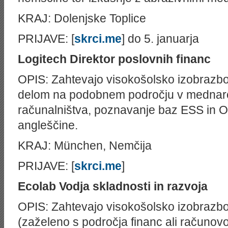
KRAJ: Dolenjske Toplice
PRIJAVE: [
skrci.me
] do 5. januarja
Logitech
Direktor poslovnih financ
OPIS: Zahtevajo visokošolsko izobrazbo, 
delom na podobnem področju v mednaro
računalništva, poznavanje baz ESS in O
angleščine.
KRAJ: München, Nemčija
PRIJAVE: [
skrci.me
]
Ecolab
Vodja skladnosti in razvoja
OPIS: Zahtevajo visokošolsko izobraz
(zaželeno s področja financ ali računov