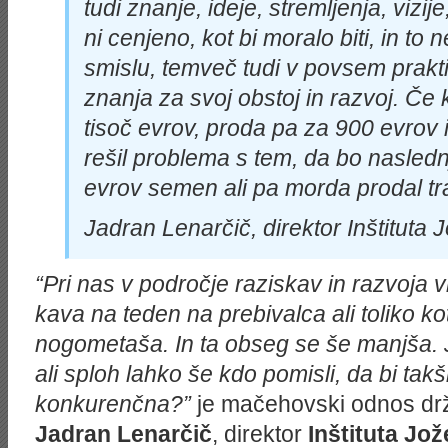
tudi znanje, ideje, stremljenja, vizij
ni cenjeno, kot bi moralo biti, in t
smislu, temveč tudi v povsem prak
znanja za svoj obstoj in razvoj. Č
tisoč evrov, proda pa za 900 evrov
rešil problema s tem, da bo naslednj
evrov semen ali pa morda prodal tra
Jadran Lenarčič, direktor Inštituta 
“Pri nas v področje raziskav in razvoja
kava na teden na prebivalca ali toliko k
nogometaša. In ta obseg se še manjša. J
ali sploh lahko še kdo pomisli, da bi tak
konkurenčna?”
je mačehovski odnos drž
Jadran Lenarčič
, direktor
Inštituta Jož