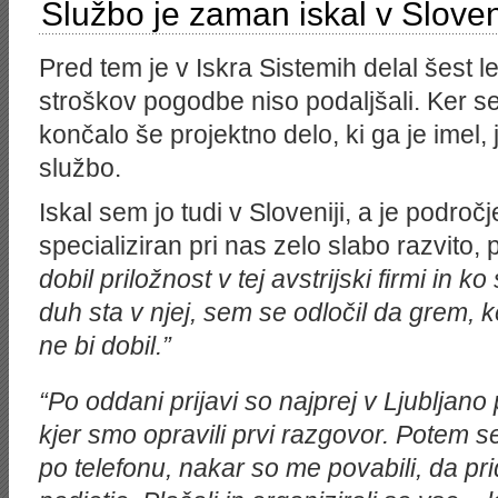
Službo je zaman iskal v Sloven
Pred tem je v Iskra Sistemih delal šest l
stroškov pogodbe niso podaljšali. Ker s
končalo še projektno delo, ki ga je imel,
službo.
Iskal sem jo tudi v Sloveniji, a je podro
specializiran pri nas zelo slabo razvito, 
dobil priložnost v tej avstrijski firmi in 
duh sta v njej, sem se odločil da grem, k
ne bi dobil.”
“Po oddani prijavi so najprej v Ljubljano
kjer smo opravili prvi razgovor. Potem 
po telefonu, nakar so me povabili, da pr