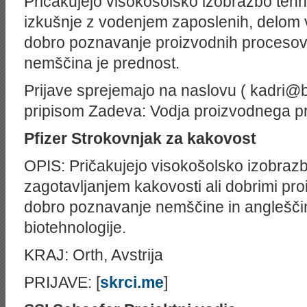
Pričakujejo visokošolsko izobrazbo tehn
izkušnje z vodenjem zaposlenih, delom 
dobro poznavanje proizvodnih procesov,
nemščina je prednost.
Prijave sprejemajo na naslovu ( kadri@be
pripisom Zadeva: Vodja proizvodnega p
Pfizer
Strokovnjak za kakovost
OPIS: Pričakujejo visokošolsko izobrazb
zagotavljanjem kakovosti ali dobrimi pr
dobro poznavanje nemščine in anglešči
biotehnologije.
KRAJ: Orth, Avstrija
PRIJAVE: [
skrci.me
]