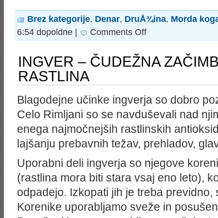
Brez kategorije
,
Denar
,
DruÅ¾ina
,
Morda kog
on
6:54 dopoldne |
Comments Off
“Tujina
ni
za
INGVER – ČUDEŽNA ZAČIMB
ljudi
z
RASTLINA
domotožjem”
Blagodejne učinke ingverja so dobro poznal
Celo Rimljani so se navduševali nad nji
enega najmočnejših rastlinskih antioksi
lajšanju prebavnih težav, prehladov, gl
Uporabni deli ingverja so njegove korenik
(rastlina mora biti stara vsaj eno leto), ko
odpadejo. Izkopati jih je treba previdno, 
Korenike uporabljamo sveže in posušen