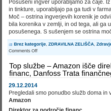
Posušeni ingver uporabljamo za čaje. Iz
in tinkture, uporabljajo pa ga tudi v farma
Moč – ostrina ingverjevih korenik je odv
bila korenika v zemlji, in od tega, ali g
posušenega. S sušenjem se ostrina moč
Brez kategorije
,
ZDRAVILNA ZELIŠČA
,
Zdravj
on
Comments Off
INGVER
–
ČUDEŽNA
Top službe – Amazon išče dire
ZAČIMBA
IN
financ, Danfoss Trata finančne
ZDRAVILNA
RASTLINA
29.12.2014
Pregledali smo ponudbo služb doma in v tu
Amazon
Direktor za področje financ