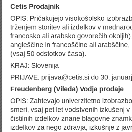
Cetis
Prodajnik
OPIS: Pričakujejo visokošolsko izobrazbo,
trženjem storitev ali izdelkov v mednar
francosko ali arabsko govorečih okoljih
angleščine in francoščine ali arabščine,
(vsaj 50 odstotkov časa).
KRAJ: Slovenija
PRIJAVE: prijava@cetis.si do 30. januar
Freudenberg (Vileda)
Vodja prodaje
OPIS: Zahtevajo univerzitetno izobraz
smeri, vsaj pet let vodstvenih izkušenj v
čistilnih izdelkov znane blagovne znamke
izdelkov za nego zdravja, izkušnje z jav