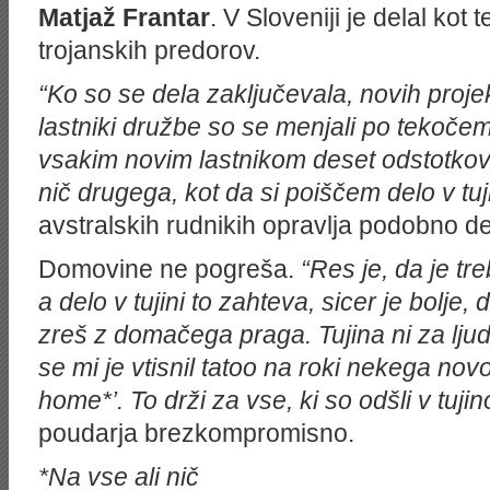
Matjaž Frantar
. V Sloveniji je delal kot 
trojanskih predorov.
“Ko so se dela zaključevala, novih projekto
lastniki družbe so se menjali po tekočem 
vsakim novim lastnikom deset odstotkov n
nič drugega, kot da si poiščem delo v tuji
avstralskih rudnikih opravlja podobno del
Domovine ne pogreša.
“Res je, da je tre
a delo v tujini to zahteva, sicer je bolje
zreš z domačega praga. Tujina ni za lju
se mi je vtisnil tatoo na roki nekega no
home*’. To drži za vse, ki so odšli v tujino
poudarja brezkompromisno.
*Na vse ali nič