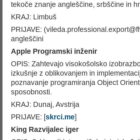
tekoče znanje angleščine, srbščine in h
KRAJ: Limbuš
PRIJAVE: (vileda.professional.export@f
angleščini
Apple
Programski inženir
OPIS: Zahtevajo visokošolsko izobrazbo
izkušnje z oblikovanjem in implementacijo 
poznavanje programiranja Object Oriente
sposobnosti.
KRAJ: Dunaj, Avstrija
PRIJAVE: [
skrci.me
]
King
Razvijalec iger