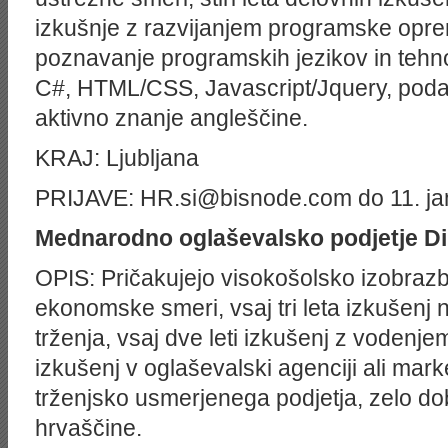
izkuš­nje z razvijanjem programske opr
poznavanje programskih jezikov in teh
C#, HTML/CSS, Javascript/Jquery, pod
aktivno znanje angleščine.
KRAJ: Ljubljana
PRIJAVE: HR.si@bisnode.com do 11. janu
Mednarodno oglaševalsko podjetje
Di
OPIS: Pričakujejo visokošolsko izobrazb
ekonomske smeri, vsaj tri leta izkušenj 
trženja, vsaj dve leti izkušenj z vodenjem
izkušenj v oglaševalski agenciji ali ma
trženjsko usmerjenega podjetja, zelo do
hrvaščine.