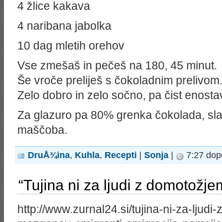
4 žlice kakava
4 naribana jabolka
10 dag mletih orehov
Vse zmešaš in pečeš na 180, 45 minut.
Še vroče preliješ s čokoladnim prelivom
Zelo dobro in zelo sočno, pa čist enosta
Za glazuro pa 80% grenka čokolada, sla
maščoba.
DruÅ¾ina
,
Kuhla
,
Recepti
|
Sonja
|
7:27 dop
“Tujina ni za ljudi z domotožje
http://www.zurnal24.si/tujina-ni-za-ljud