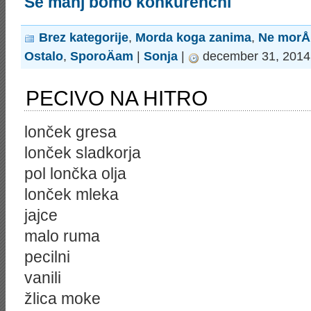
Še manj bomo konkurenčni
Brez kategorije
,
Morda koga zanima
,
Ne morÅ¡
Ostalo
,
SporoÄam
|
Sonja
|
december 31, 2014 
PECIVO NA HITRO
lonček gresa
lonček sladkorja
pol lončka olja
lonček mleka
jajce
malo ruma
pecilni
vanili
žlica moke