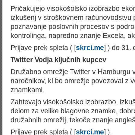
Pričakujejo visokošolsko izobrazbo ekon
izkušenj v stroškovnem računovodstvu 
poznavanje poslovnih procesov s podro
kontrolinga, napredno znanje Excela, ak
Prijave prek spleta ( [
skrci.me
] ) do 31.
Twitter
Vodja ključnih kupcev
Družabno omrežje Twitter v Hamburgu v 
naročnikov, ki bo omrežje povezoval z v
znamkami.
Zahtevajo visokošolsko izobrazbo, izkušn
delom za velike blagovne znamke, dobro
družabnih omrežij, tekoče znanje angle
Prijave prek spleta ( [
skrci.me
] ).