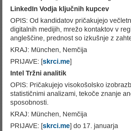
LinkedIn
Vodja ključnih kupcev
OPIS: Od kandidatov pričakujejo večletn
digitalnih medijih, mrežo kontaktov v re
angleščine, prednost so izkušnje z zahte
KRAJ: München, Nemčija
PRIJAVE: [
skrci.me
]
Intel
Tržni analitik
OPIS: Pričakujejo visokošolsko izobrazbo
statističnimi analizami, tekoče znanje a
sposobnosti.
KRAJ: München, Nemčija
PRIJAVE: [
skrci.me
] do 17. januarja