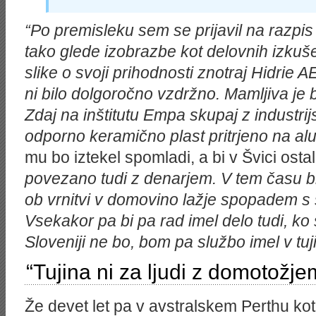
“Po premisleku sem se prijavil na razpis 
tako glede izobrazbe kot delovnih izkuše
slike o svoji prihodnosti znotraj Hidrie A
ni bilo dolgoročno vzdržno. Mamljiva je b
Zdaj na inštitutu Empa skupaj z industrij
odporno keramično plast pritrjeno na alu
mu bo iztekel spomladi, a bi v Švici ostal 
povezano tudi z denarjem. V tem času bi 
ob vrnitvi v domovino lažje spopadem 
Vsekakor pa bi pa rad imel delo tudi, k
Sloveniji ne bo, bom pa službo imel v tuji
“Tujina ni za ljudi z domotožje
Že devet let pa v avstralskem Perthu kot