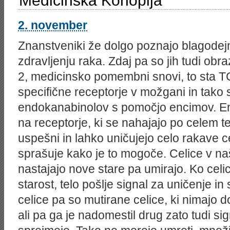
Medicinska Konoplja
išče
direktorja
za
2. november
področje
financ,
Znanstveniki že dolgo poznajo blagodejn
Danfoss
Trata
zdravljenju raka. Zdaj pa so jih tudi obr
finančnega
kontrolerja
2, medicinsko pomembni snovi, to sta 
specifične receptorje v možgani in tako
endokanabinolov s pomočjo encimov. En
na receptorje, ki se nahajajo po celem te
uspešni in lahko uničujejo celo rakave cel
sprašuje kako je to mogoče. Celice v naš
nastajajo nove stare pa umirajo. Ko ce
starost, telo pošlje signal za uničenje i
celice pa so mutirane celice, ki nimajo
ali pa ga je nadomestil drug zato tudi si