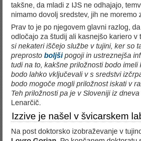
takšne, da mladi z IJS ne odhajajo, temv
nimamo dovolj sredstev, jih ne moremo z
Prav to je po njegovem glavni razlog, da
odločajo za študij ali kasnejšo kariero v t
si nekateri iščejo službe v tujini, ker so
preprosto
boljši
pogoji in ustreznejša in
tudi na to, kakšne priložnosti bodo imeli 
bodo lahko vključevali v s sredstvi izčr
bodo mogoče mogli priložnost iskati v raz
Teh priložnosti pa je v Sloveniji iz dnev
Lenarčič.
Izzive je našel v švicarskem la
Na post doktorsko izobraževanje v tujin
Lovro Gorjan
. Po končanem doktoratu s