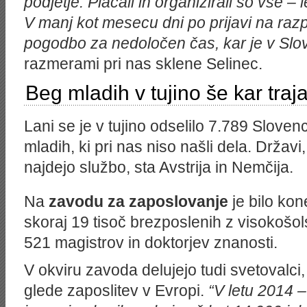
podjetje. Plačali in organizirali so vse – 
V manj kot mesecu dni po prijavi na raz
pogodbo za nedoločen čas, kar je v Sloven
razmerami pri nas sklene Selinec.
Beg mladih v tujino še kar traj
Lani se je v tujino odselilo 7.789 Sloven
mladih, ki pri nas niso našli dela. Državi
najdejo službo, sta Avstrija in Nemčija.
Na
zavodu za zaposlovanje
je bilo kon
skoraj 19 tisoč brezposlenih z visokošo
521 magistrov in doktorjev znanosti.
V okviru zavoda delujejo tudi svetovalci,
glede zaposlitev v Evropi.
“V letu 2014 