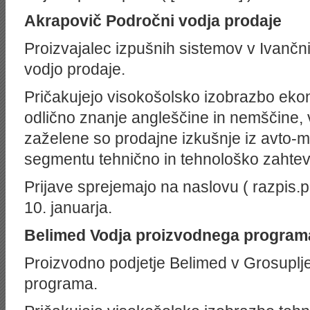
Akrapovič
Področni vodja prodaje
Proizvajalec izpušnih sistemov v Ivančn
vodjo prodaje.
Pričakujejo visokošolsko izobrazbo eko
odlično znanje angleščine in nemščine, vs
zaželene so prodajne izkušnje iz avto-mot
segmentu tehnično in tehnološko zahtevn
Prijave sprejemajo na naslovu ( razpis
10. januarja.
Belimed
Vodja proizvodnega program
Proizvodno podjetje Belimed v Grosuplj
programa.