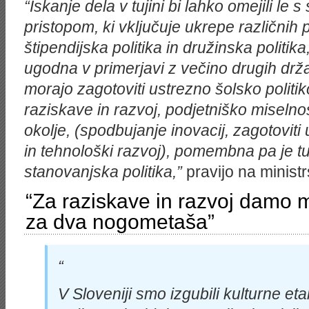
“Iskanje dela v tujini bi lahko omejili le
pristopom, ki vključuje ukrepe različnih p
štipendijska politika in družinska politik
ugodna v primerjavi z večino drugih drža
morajo zagotoviti ustrezno šolsko politi
raziskave in razvoj, podjetniško miseln
okolje, (spodbujanje inovacij, zagotoviti
in tehnološki razvoj), pomembna pa je t
stanovanjska politika,”
pravijo na ministr
“Za raziskave in razvoj damo 
za dva nogometaša”
“
V Sloveniji smo izgubili kulturne et