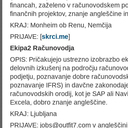
financah, zaželeno v računovodskem pod
finančnih projektov, znanje angleščine 
KRAJ: Monheim ob Renu, Nemčija
PRIJAVE: [
skrci.me
]
Ekipa2
Računovodja
OPIS: Pričakujejo ustrezno izobrazbo ek
delovnih izkušenj na področju računo
podjetju, poznavanje dobre računovodsk
poznavanje IFRS) in davčne zakonodaje,
računovodskih orodij, kot je SAP ali Nav
Excela, dobro znanje angleščine.
KRAJ: Ljubljana
PRIJAVE: jobs@outfit7.com v angleščini