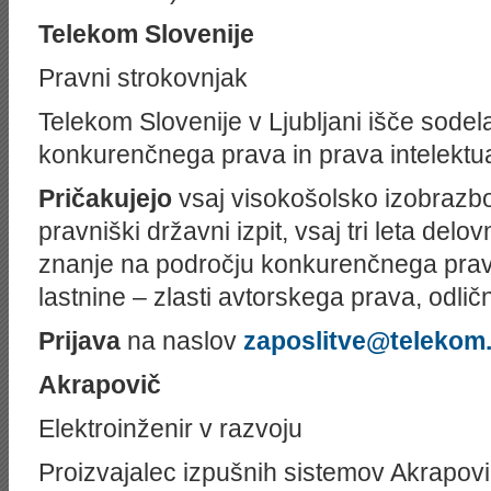
Telekom Slovenije
Pravni strokovnjak
Telekom Slovenije v Ljubljani išče sode
konkurenčnega prava in prava intelektua
Pričakujejo
vsaj visokošolsko izobrazbo
pravniški državni izpit, vsaj tri leta delo
znanje na področju konkurenčnega prava
lastnine – zlasti avtorskega prava, odli
Prijava
na naslov
zaposlitve@telekom.
Akrapovič
Elektroinženir v razvoju
Proizvajalec izpušnih sistemov Akrapovič