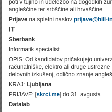
poti v tujino in udeležbo na dogodkih z
angleščine ter srbščine ali hrvaščine.
Prijave
na spletni naslov
prijave@hill-in
IT
Sberbank
Informatik specialist
OPIS: Od kandidatov pričakujejo univerz
računalniške, elektro ali druge ustrezne 
delovnih izkušenj, odlično znanje angle
KRAJ:
Ljubljana
PRIJAVE: [
skrci.me
] do 31. avgusta
Datalab