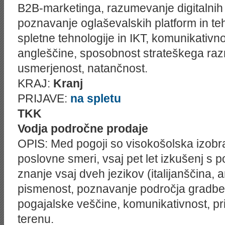
B2B-marketinga, razumevanje digitalnih
poznavanje oglaševalskih platform in te
spletne tehnologije in IKT, komunikativn
angleščine, sposobnost strateškega razmi
usmerjenost, natančnost.
KRAJ:
Kranj
PRIJAVE:
na spletu
TKK
Vodja področne prodaje
OPIS: Med pogoji so visokošolska izob
poslovne smeri, vsaj pet let izkušenj s 
znanje vsaj dveh jezikov (italijanščina, 
pismenost, poznavanje področja gradben
pogajalske veščine, komunikativnost, pr
terenu.