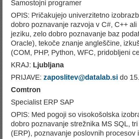
Samostojni programer
OPIS: Pričakujejo univerzitetno izobraz
dobro poznavanje razvoja v C#, C++ al
jeziku, zelo dobro poznavanje baz poda
Oracle
), tekoče znanje angleščine, izku
(COM, PHP, Python, WFC, pridobljeni cert
KRAJ:
Ljubljana
PRIJAVE:
zaposlitev@datalab.si
do 15
Comtron
Specialist ERP SAP
OPIS: Med pogoji so visokošolska izobr
dobro poznavanje strežnika MS SQL, tri 
(ERP), poznavanje poslovnih procesov 