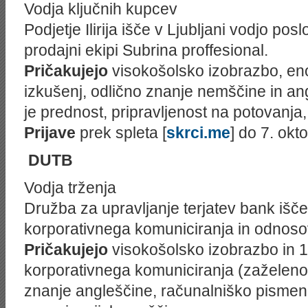
Vodja ključnih kupcev
Podjetje Ilirija išče v Ljubljani vodjo pos
prodajni ekipi
Subrina
proffesional.
Pričakujejo
visokošolsko izobrazbo, eno 
izkušenj, odlično znanje nemščine in an
je prednost, pripravljenost na potovanja,
Prijave
prek spleta [
skrci.me
] do 7. okt
DUTB
Vodja trženja
Družba za upravljanje terjatev bank išče
korporativnega komuniciranja in odnosov 
Pričakujejo
visokošolsko izobrazbo in 1
korporativnega komuniciranja (zaželeno 
znanje angleščine, računalniško pismeno