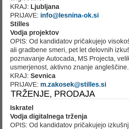
KRAJ:
Ljubljana
PRIJAVE:
info@lesnina-ok.si
Stilles
Vodja projektov
OPIS: Od kandidatov pričakujejo visoko
ali gradbene smeri, pet let delovnih izku
poznavanje Autocada, MS Projecta, veliko 
usmerjenost, aktivno znanje angleščine.
KRAJ:
Sevnica
PRIJAVE:
m.zakosek@stilles.si
TRŽENJE, PRODAJA
Iskratel
Vodja digitalnega trženja
OPIS: Od kandidatov pričakujejo izkušnje