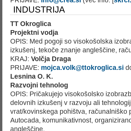
PRIJAVE:
info@crea.si
(več info: [
skrci
INDUSTRIJA
TT Okroglica
Projektni vodja
OPIS: Med pogoji so visokošolska izobraz
izkušenj, tekoče znanje angleščine, rač
KRAJ:
Volčja Draga
PRIJAVE:
mojca.volk@ttokroglica.si
do
Lesnina O. K.
Razvojni tehnolog
OPIS: Pričakujejo visokošolsko izobrazbo
delovnih izkušenj v razvoju ali tehnologij
vrat/kovinskega pohištva, računalniško 
Autocada, komunikativnost, organizirano
angleščine.