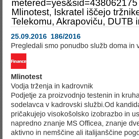
metered=yes&sid=438062175 / 
Mlinotest, Iskratel iščejo tržnik
Telekomu, Akrapoviču, DUTB in
25.09.2016
186/2016
Pregledali smo ponudbo služb doma in v tu
Mlinotest
Vodja trženja in kadrovnik
Podjetje za proizvodnjo testenin in kruh
sodelavca v kadrovski službi.Od kandida
pričakujejo visokošolsko izobrazbo in u
napredno znanje MS Officea, znanje dveh
aktivno in nemščine ali italijanščine po