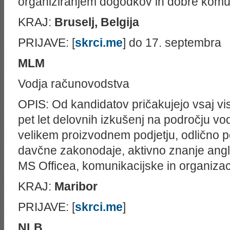
organiziranjem dogodkov in dobre komun
KRAJ:
Bruselj, Belgija
PRIJAVE: [
skrci.me
] do 17. septembra
MLM
Vodja računovodstva
OPIS: Od kandidatov pričakujejo vsaj vi
pet let delovnih izkušenj na področju v
velikem proizvodnem podjetju, odlično
davčne zakonodaje, aktivno znanje ang
MS Officea, komunikacijske in organizac
KRAJ:
Maribor
PRIJAVE: [
skrci.me
]
NLB