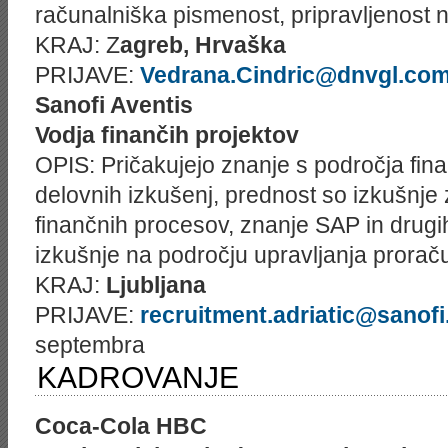
računalniška pismenost, pripravljenost 
KRAJ: Z
agreb, Hrvaška
PRIJAVE:
Vedrana.Cindric@dnvgl.co
Sanofi Aventis
Vodja finančih projektov
OPIS: Pričakujejo znanje s področja finan
delovnih izkušenj, prednost so izkušnje
finančnih procesov, znanje SAP in drugih
izkušnje na področju upravljanja proraču
KRAJ:
Ljubljana
PRIJAVE:
recruitment.adriatic@sanof
septembra
KADROVANJE
Coca-Cola HBC