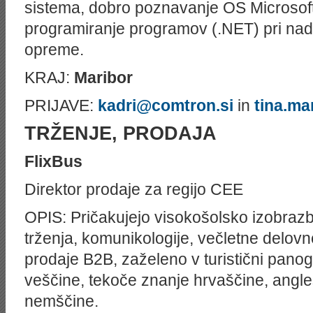
sistema, dobro poznavanje OS
Microsof
programiranje programov (.NET) pri na
opreme.
KRAJ:
Maribor
PRIJAVE:
kadri@comtron.si
in
tina.ma
TRŽENJE, PRODAJA
FlixBus
Direktor prodaje za regijo
CEE
OPIS: Pričakujejo visokošolsko izobraz
trženja, komunikologije, večletne delov
prodaje B2B, zaželeno v turistični pano
veščine, tekoče znanje hrvaščine, angle
nemščine.