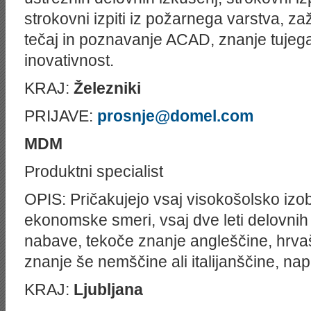
strokovni izpiti iz požarnega varstva, z
tečaj in poznavanje ACAD, znanje tujega
inovativnost.
KRAJ:
Železniki
PRIJAVE:
prosnje@domel.com
MDM
Produktni specialist
OPIS: Pričakujejo vsaj visokošolsko izo
ekonomske smeri, vsaj dve leti delovnih
nabave, tekoče znanje angleščine, hrvaš
znanje še nemščine ali italijanščine, n
KRAJ:
Ljubljana