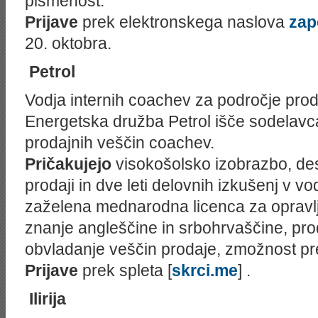
pismenost.
Prijave
prek elektronskega naslova
zap
20. oktobra.
Petrol
Vodja internih coachev za področje pro
Energetska družba Petrol išče sodelavc
prodajnih veščin coachev.
Pričakujejo
visokošolsko izobrazbo, dese
prodaji in dve leti delovnih izkušenj v v
zaželena mednarodna licenca za opravlj
znanje angleščine in srbohrvaščine, pro
obvladanje veščin prodaje, zmožnost pr
Prijave
prek spleta [
skrci.me
] .
Ilirija