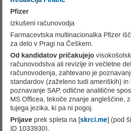
Telekomu,
Akrapoviču,
Pfizer
DUTB
in
Izkušeni računovodja
15
podjetjih
Farmacevtska multinacionalka Pfizer i
za delo v Pragi na Češkem.
Od kandidatov pričakujejo
visokošolsk
računovodstva ali revizije in večletne d
računovodenja, zahtevano je poznavanj
standardov (zaželeno tudi ameriških) in 
poznavanje
SAP
, odlične analitične sp
MS Officea, tekoče znanje angleščine, 
tujega jezika, ki pa ni pogoj.
Prijave
prek spleta na [
skrci.me
] (pod š
ID 1033930).