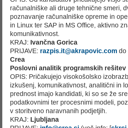
računalniške ali druge tehnične smeri, dv
poznavanje računalniške opreme in ope
in Linux ter SAP in MS Office, aktivno z
komunikativnost.
KRAJ:
Ivančna Gorica
PRIJAVE:
razpis.it@akrapovic.com
do 
Crea
Poslovni analitik programskih rešitev
OPIS: Pričakujejo visokošolsko izobrazbo 
izkušenj, komunikativnost, analitični in l
prednost imajo kandidati, ki so se že sr
podatkovnimi ter procesnimi modeli, po
v storitveno naravnanih podjetjih.
KRAJ:
Ljubljana