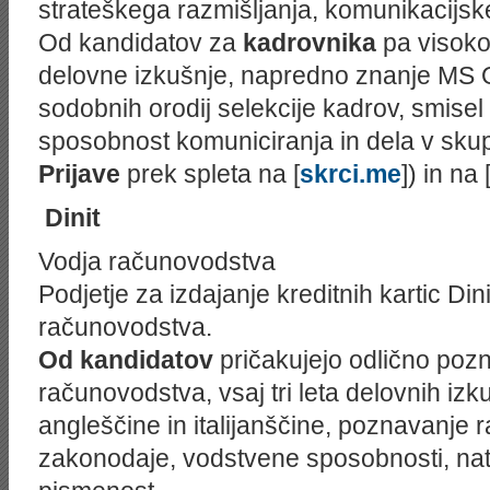
strateškega razmišljanja, komunikacijsk
Od kandidatov za
kadrovnika
pa visoko
delovne izkušnje, napredno znanje MS 
sodobnih orodij selekcije kadrov, smisel 
sposobnost komuniciranja in dela v skup
Prijave
prek spleta na [
skrci.me
]) in na 
Dinit
Vodja računovodstva
Podjetje za izdajanje kreditnih kartic Dini
računovodstva.
Od kandidatov
pričakujejo odlično pozn
računovodstva, vsaj tri leta delovnih izk
angleščine in italijanščine, poznavanje
zakonodaje, vodstvene sposobnosti, nat