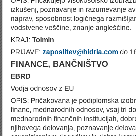
OPIS: Pričakujejo visokošolsko izobrazbo
izkušenj, poznavanje in razumevanje avt
naprav, sposobnost logičnega razmišljan
vodstvene veščine, znanje angleščine.
KRAJ:
Tolmin
PRIJAVE:
zaposlitev@hidria.com
do 18
FINANCE, BANČNIŠTVO
EBRD
Vodja odnosov z EU
OPIS: Pričakovana je podiplomska izob
financ, mednarodnih odnosov, vsaj tri do 
mednarodnih finančnih institucijah, dobr
njihovega delovanja, poznavanje delova