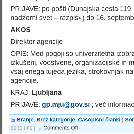
PRIJAVE: po pošti (Dunajska cesta 119,
nadzorni svet – razpis«) do 16. septemb
AKOS
Direktor agencije
OPIS: Med pogoji so univerzitetna izobra
izkušenj, vodstvene, organizacijske in
vsaj enega tujega jezika, strokovnjak na
agencije.
KRAJ:
Ljubljana
PRIJAVE:
gp.mju@gov.si
; več informaci
Branje
,
Brez kategorije
,
Časopisni članki
|
Son
on
dopoldne |
Comments Off
Top