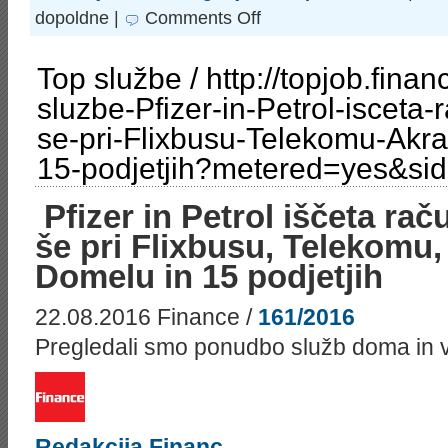
on
dopoldne |
Comments Off
http://topjob.finance.si/8849452/Top-
sluzbe-
Petrol-
Top službe / http://topjob.fina
Mlinotest-
Iskratel-
sluzbe-Pfizer-in-Petrol-isceta
iscejo-
trznike-
se-pri-Flixbusu-Telekomu-Akr
Sluzbe-
se-
15-podjetjih?metered=yes&s
pri-
Telekomu-
Akrapovicu-
Pfizer in Petrol iščeta ra
DUTB-
in-
še pri Flixbusu, Telekomu,
15-
podjetjih?
Domelu in 15 podjetjih
metered=yes&sid=438062175
/
Top
22.08.2016
Finance /
161/2016
službe
–
Pregledali smo ponudbo služb doma in v tu
Petrol,
Mlinotest,
Iskratel
iščejo
tržnike!
Službe
še
Redakcija Financ
pri