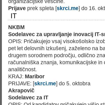
organizacijske veščine.
Prijave
prek spleta [
skrci.me
] do 16. ok
IT
NKBM
Sodelavec za upravljanje inovacij IT-
OPIS: Pričakujejo vsaj visokošolsko izo
pet let delovnih izkušenj, zaželeno na 
drugem sorodnem področju, odlično zna
računalniška znanja, komunikacijske in 
analitičnost.
KRAJ:
Maribor
PRIJAVE: [
skrci.me
] do 5. oktobra
Akrapovič
Sodelavec za IT
OPIS: Od kandidatov pričakujejo višjo s