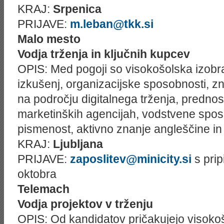
KRAJ:
Srpenica
PRIJAVE:
m.leban@tkk.si
Malo mesto
Vodja trženja in ključnih kupcev
OPIS: Med pogoji so visokošolska izobraz
izkušenj, organizacijske sposobnosti, zn
na področju digitalnega trženja, prednos
marketinških agencijah, vodstvene spos
pismenost, aktivno znanje angleščine in
KRAJ:
Ljubljana
PRIJAVE:
zaposlitev@minicity.si
s pri
oktobra
Telemach
Vodja projektov v trženju
OPIS: Od kandidatov pričakujejo visoko