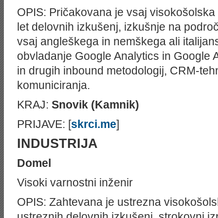
OPIS: Pričakovana je vsaj visokošolska 
let delovnih izkušenj, izkušnje na podro
vsaj angleškega in nemškega ali italijan
obvladanje
Google
Analytics in Google
in drugih inbound metodologij, CRM-tehn
komuniciranja.
KRAJ:
Snovik (Kamnik)
PRIJAVE: [
skrci.me
]
INDUSTRIJA
Domel
Visoki varnostni inženir
OPIS: Zahtevana je ustrezna visokošolska
ustreznih delovnih izkušenj, strokovni izpi