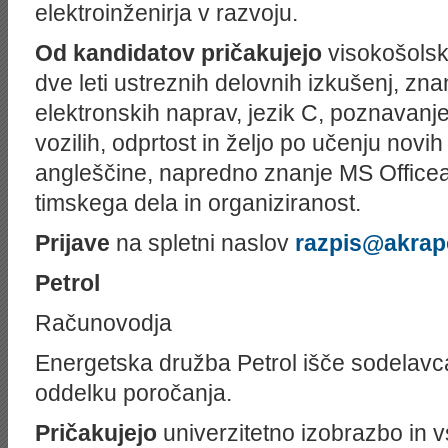
elektroinženirja v razvoju.
Od kandidatov pričakujejo
visokošolsk
dve leti ustreznih delovnih izkušenj, zn
elektronskih naprav, jezik C, poznavanj
vozilih, odprtost in željo po učenju novih
angleščine, napredno znanje MS Office
timskega dela in organiziranost.
Prijave
na spletni naslov
razpis@akrap
Petrol
Računovodja
Energetska družba Petrol išče sodelavc
oddelku poročanja.
Pričakujejo
univerzitetno izobrazbo in vs