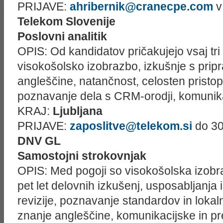
PRIJAVE:
ahribernik@cranecpe.com
v
Telekom Slovenije
Poslovni analitik
OPIS: Od kandidatov pričakujejo vsaj tri 
visokošolsko izobrazbo, izkušnje s pripra
angleščine, natančnost, celosten pristop
poznavanje dela s CRM-orodji, komunika
KRAJ:
Ljubljana
PRIJAVE:
zaposlitve@telekom.si
do 30
DNV GL
Samostojni strokovnjak
OPIS: Med pogoji so visokošolska izobra
pet let delovnih izkušenj, usposabljanja i
revizije, poznavanje standardov in loka
znanje angleščine, komunikacijske in pr