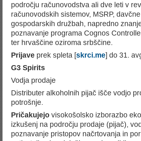
področju računovodstva ali dve leti v rev
računovodskih sistemov, MSRP, davčne
gospodarskih družbah, napredno znanje
poznavanje programa Cognos Controller
ter hrvaščine oziroma srbščine.
Prijave
prek spleta [
skrci.me
] do 31. av
G3 Spirits
Vodja prodaje
Distributer alkoholnih pijač išče vodjo p
potrošnje.
Pričakujejo
visokošolsko izborazbo ekon
izkušenj na področju prodaje (pijač), vo
poznavanje pristopov načrtovanja in por