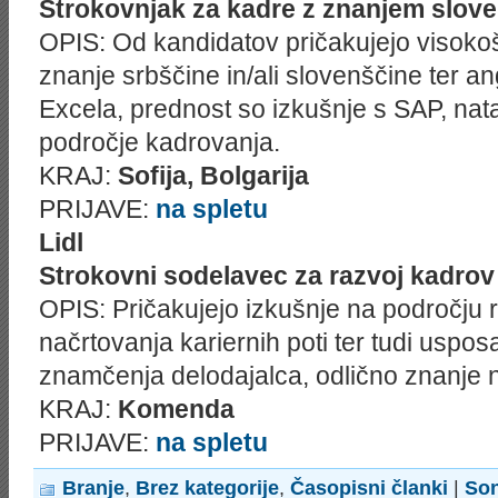
Strokovnjak za kadre z znanjem slov
OPIS: Od kandidatov pričakujejo visoko
znanje srbščine in/ali slovenščine ter a
Excela, prednost so izkušnje s SAP, na
področje kadrovanja.
KRAJ:
Sofija, Bolgarija
PRIJAVE:
na spletu
Lidl
Strokovni sodelavec za razvoj kadrov
OPIS: Pričakujejo izkušnje na področju 
načrtovanja kariernih poti ter tudi uspos
znamčenja delodajalca, odlično znanje 
KRAJ:
Komenda
PRIJAVE:
na spletu
Branje
,
Brez kategorije
,
Časopisni članki
|
Son