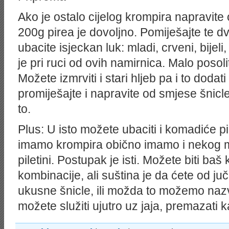
Ako je ostalo cijelog krompira napravite 
200g pirea je dovoljno. Pomiješajte te dvi
ubacite isjeckan luk: mladi, crveni, bijeli,
je pri ruci od ovih namirnica. Malo posolit
Možete izmrviti i stari hljeb pa i to doda
promiješajte i napravite od smjese šnicle. 
to.
Plus: U isto možete ubaciti i komadiće p
imamo krompira obično imamo i nekog m
piletini. Postupak je isti. Možete biti baš k
kombinacije, ali suština je da ćete od ju
ukusne šnicle, ili možda to možemo nazva
možete služiti ujutro uz jaja, premazati k