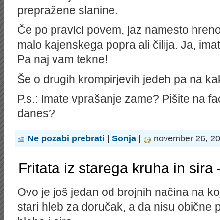
prepražene slanine.
Če po pravici povem, jaz namesto hrenov
malo kajenskega popra ali čilija. Ja, im
Pa naj vam tekne!
Še o drugih krompirjevih jedeh pa na ka
P.s.: Imate vprašanje zame? Pišite na fa
danes?
Ne pozabi prebrati
|
Sonja
|
november 26, 20
Fritata iz starega kruha in sira 
Ovo je još jedan od brojnih načina na koj
stari hleb za doručak, a da nisu obične p