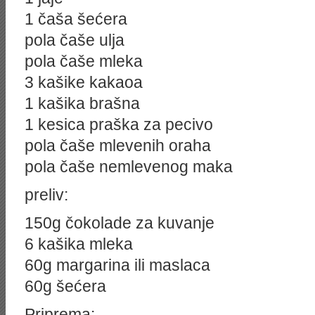
1 čaša šećera
pola čaše ulja
pola čaše mleka
3 kašike kakaoa
1 kašika brašna
1 kesica praška za pecivo
pola čaše mlevenih oraha
pola čaše nemlevenog maka
preliv:
150g čokolade za kuvanje
6 kašika mleka
60g margarina ili maslaca
60g šećera
Priprema: