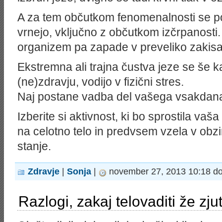
A za tem občutkom fenomenalnosti se p
vrnejo, vključno z občutkom izčrpanosti
organizem pa zapade v preveliko zakisa
Ekstremna ali trajna čustva jeze se še 
(ne)zdravju, vodijo v fizični stres.
Naj postane vadba del vašega vsakdan
Izberite si aktivnost, ki bo sprostila vaš
na celotno telo in predvsem vzela v obzi
stanje.
Zdravje
|
Sonja
|
november 27, 2013 10:18 do
Razlogi, zakaj telovaditi že zjut