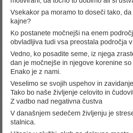
motivirani, da točno to dobimo ali si ustv
Vsekakor pa moramo to doseči tako, da
kajne?
Ko postanete močnejši na enem področju
obvladljiva tudi vsa preostala področja v
Vedno, ko posadite seme, iz njega zraste
dan je močnejše in njegove korenine so
Enako je z nami.
Veselimo se svojih uspehov in zavidanje
Tako bo naše življenje celovito in čudovi
Z vadbo nad negativna čustva
V današnjem sedečem življenju je stres
stalnica.