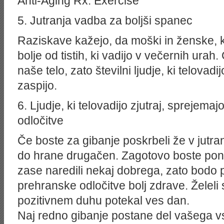
Anti-Aging Rx: Exercise
5. Jutranja vadba za boljši spanec
Raziskave kažejo, da moški in ženske, ki 
bolje od tistih, ki vadijo v večernih ura
naše telo, zato številni ljudje, ki telovadi
zaspijo.
6. Ljudje, ki telovadijo zjutraj, sprejema
odločitve
Če boste za gibanje poskrbeli že v jutra
do hrane drugačen. Zagotovo boste ponos
zase naredili nekaj dobrega, zato bodo 
prehranske odločitve bolj zdrave. Želeli s
pozitivnem duhu potekal ves dan.
Naj redno gibanje postane del vašega