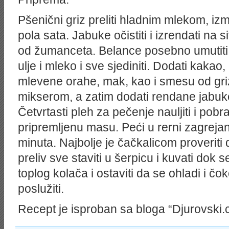
Pšenični griz preliti hladnim mlekom, izme
pola sata. Jabuke očistiti i izrendati na 
od žumanceta. Belance posebno umutiti,
ulje i mleko i sve sjediniti. Dodati kakao
mlevene orahe, mak, kao i smesu od griz
mikserom, a zatim dodati rendane jabuke 
Četvrtasti pleh za pečenje nauljiti i pobrašn
pripremljenu masu. Peći u rerni zagreja
minuta. Najbolje je čačkalicom proveriti 
preliv sve staviti u šerpicu i kuvati dok s
toplog kolača i ostaviti da se ohladi i čok
poslužiti.
Recept je isproban sa bloga “Djurovski.