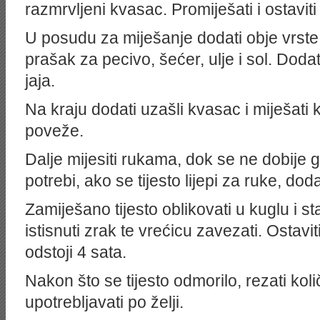
razmrvljeni kvasac. Promiješati i ostavit
U posudu za miješanje dodati obje vrste
prašak za pecivo, šećer, ulje i sol. Doda
jaja.
Na kraju dodati uzašli kvasac i miješat
poveže.
Dalje mijesiti rukama, dok se ne dobije gl
potrebi, ako se tijesto lijepi za ruke, dod
Zamiješano tijesto oblikovati u kuglu i st
istisnuti zrak te vrećicu zavezati. Ostavit
odstoji 4 sata.
Nakon što se tijesto odmorilo, rezati količ
upotrebljavati po želji.