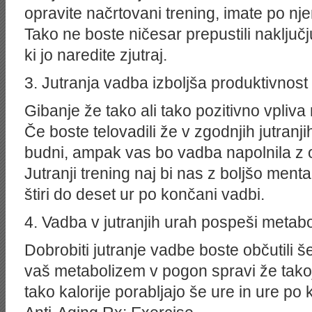
opravite načrtovani trening, imate po n
Tako ne boste ničesar prepustili naključj
ki jo naredite zjutraj.
3. Jutranja vadba izboljša produktivnost
Gibanje že tako ali tako pozitivno vpliva
Če boste telovadili že v zgodnjih jutranji
budni, ampak vas bo vadba napolnila z o
Jutranji trening naj bi nas z boljšo ment
štiri do deset ur po končani vadbi.
4. Vadba v jutranjih urah pospeši metab
Dobrobiti jutranje vadbe boste občutili š
vaš metabolizem v pogon spravi že takoj 
tako kalorije porabljajo še ure in ure po