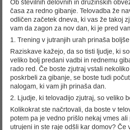
Ob številnih delovnih in družinskih ob
časa za redno gibanje. Telovadba že nav
odličen začetek dneva, ki vas že takoj zj
vam da zagon za nov dan, ki je pred vam
1. Trening v jutranjih urah prinaša boljš
Raziskave kažejo, da so tisti ljudje, ki so
veliko bolj predani vadbi in rednemu gib
rado red. Če boste zjutraj vstali nekoliko
poskrbeli za gibanje, se boste tudi počutil
nalogam, ki vam jih prinaša dan.
2. Ljudje, ki telovadijo zjutraj, so veliko b
Kolikokrat ste načrtovali, da boste v telo
potem pa je vedno prišlo nekaj vmes ali 
utrujeni in ste raje odšli kar domov? Če 