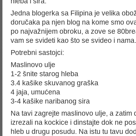
hleba i sira.
Jedna blogerka sa Filipina je velika obož
doručaka pa njen blog na kome smo ovaj
po najvažnijem obroku, a zove se 80bre
vam se svideti kao što se svideo i nama
Potrebni sastojci:
Maslinovo ulje
1-2 šnite starog hleba
3.4 kašike skuvanog graška
4 jaja, umućena
3-4 kašike naribanog sira
Na tavi zagrejte maslinovo ulje, a zatim d
izrezali na kockice i dinstajte dok ne po
hleb u drugu posudu. Na istu tu tavu dod