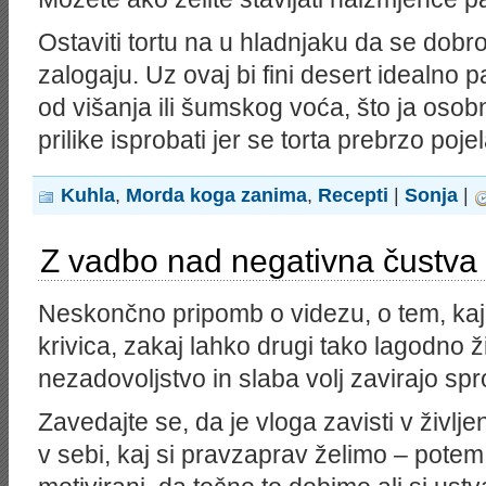
Ostaviti tortu na u hladnjaku da se dobro
zalogaju. Uz ovaj bi fini desert idealno p
od višanja ili šumskog voća, što ja osob
prilike isprobati jer se torta prebrzo pojel
Kuhla
,
Morda koga zanima
,
Recepti
|
Sonja
|
Z vadbo nad negativna čustva
Neskončno pripomb o videzu, o tem, ka
krivica, zakaj lahko drugi tako lagodno ž
nezadovoljstvo in slaba volj zavirajo spr
Zavedajte se, da je vloga zavisti v življ
v sebi, kaj si pravzaprav želimo – potem