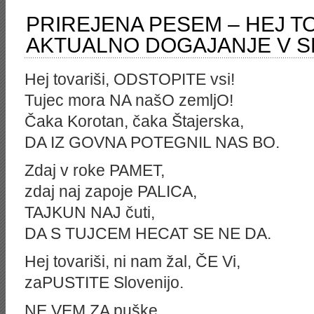
PRIREJENA PESEM – HEJ TO
AKTUALNO DOGAJANJE V SL
Hej tovariši, ODSTOPITE vsi!
Tujec mora NA našO zemljO!
Čaka Korotan, čaka Štajerska,
DA IZ GOVNA POTEGNIL NAS BO.
Zdaj v roke PAMET,
zdaj naj zapoje PALICA,
TAJKUN NAJ čuti,
DA S TUJCEM HECAT SE NE DA.
Hej tovariši, ni nam žal, ČE Vi,
zaPUSTITE Slovenijo.
NE VEM ZA puške,