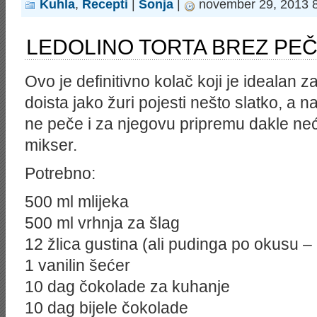
Kuhla
,
Recepti
|
Sonja
|
november 29, 2013 8
LEDOLINO TORTA BREZ PEČ
Ovo je definitivno kolač koji je idealan 
doista jako žuri pojesti nešto slatko, a n
ne peče i za njegovu pripremu dakle neće
mikser.
Potrebno:
500 ml mlijeka
500 ml vrhnja za šlag
12 žlica gustina (ali pudinga po okusu
1 vanilin šećer
10 dag čokolade za kuhanje
10 dag bijele čokolade