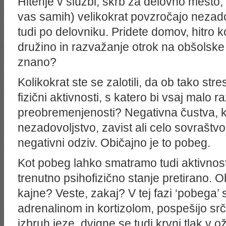
Hitenje v službi, skrb za delovno mesto, 
vas samih) velikokrat povzročajo nezado
tudi po delovniku. Pridete domov, hitro k
družino in razvažanje otrok na obšolske
znano?
Kolikokrat ste se zalotili, da ob tako st
fizični aktivnosti, s katero bi vsaj malo ra
preobremenjenosti? Negativna čustva, ko
nezadovoljstvo, zavist ali celo sovraštvo, 
negativni odziv. Običajno je to pobeg.
Kot pobeg lahko smatramo tudi aktivnost
trenutno psihofizično stanje pretirano. 
kajne? Veste, zakaj? V tej fazi ‘pobega’ 
adrenalinom in kortizolom, pospešijo srčni
izbruh jeze, dvigne se tudi krvni tlak v oži