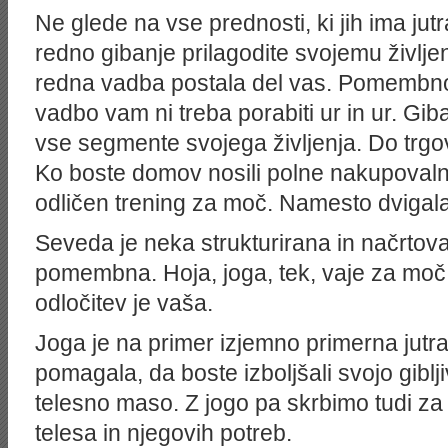
Ne glede na vse prednosti, ki jih ima jutr
redno gibanje prilagodite svojemu življe
redna vadba postala del vas. Pomembno j
vadbo vam ni treba porabiti ur in ur. Giba
vse segmente svojega življenja. Do trgo
Ko boste domov nosili polne nakupovaln
odličen trening za moč. Namesto dvigal
Seveda je neka strukturirana in načrtova
pomembna. Hoja, joga, tek, vaje za moč,
odločitev je vaša.
Joga je na primer izjemno primerna jutra
pomagala, da boste izboljšali svojo giblj
telesno maso. Z jogo pa skrbimo tudi za
telesa in njegovih potreb.