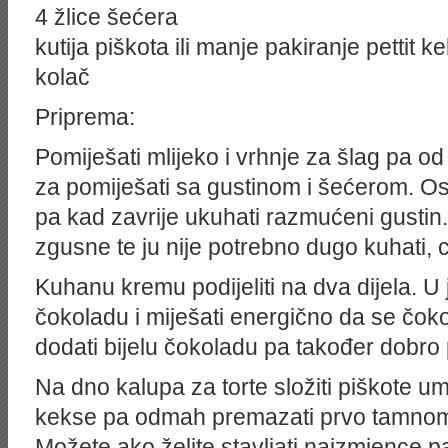
4 žlice šećera
kutija piškota ili manje pakiranje pettit kek
kolač
Priprema:
Pomiješati mlijeko i vrhnje za šlag pa od 
za pomiješati sa gustinom i šećerom. Ost
pa kad zavrije ukuhati razmućeni gustin
zgusne te ju nije potrebno dugo kuhati, 
Kuhanu kremu podijeliti na dva dijela. U
čokoladu i miješati energično da se čoko
dodati bijelu čokoladu pa također dobro 
Na dno kalupa za torte složiti piškote umo
kekse pa odmah premazati prvo tamnom
Možete ako želite stavljati naizmjence p