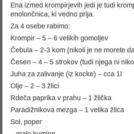
Ena izmed krompirjevih jedi je tudi kromp
enolončnica, ki vedno prija.
Za 4 osebe rabimo:
Krompir – 5 – 6 velikih gomoljev
Čebula – 2-3 kom (nikoli je ne morete da
Česen – 4 – 5 strokov (tudi njega ni niko
Juha za zalivanje (iz kocke) – cca 1l
Olje – 2 – 3 žlici
Rdeča paprika v prahu – 1 žlička
Paradižnikova mezga – 1 velika žlica
Sol, poper
– malo kumine