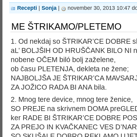
Recepti
|
Sonja
|
november 30, 2013 10:47 d
ME ŠTRIKAMO/PLETEMO
1. Od nekdaj so ŠTRIKAR’CE DOBRE sl
aL’ BOLJŠIH OD HRUŠČANK BILO NI n
nobene OČEM biló bolj zaželene,
ob času PLETENJA, dekleta ne žene;
NAJBOLJŠA JE ŠTRIKAR’CA MAVSARJ
ZA JOŽICO RADA BI ANA bila.
2. Mnog tere device, mnog tere ženice,
SO PREJE na skrivnem DOMA preGLE
ker RADE BI ŠTRIKAR’CE DOBRE POS
ZA PREJO IN KVAČKANEC VES D’NAR 
SO SKUŠALE DOBRO REKLAMO UJET