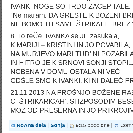
IVANKI NOGE SO TRDO ZACEP’TALE:
”Ne maram, DA GRESTE K BOŽENI BR
NE BOMO TU SAME ŠTRIKALE, BREZ 
8. To reČe, IVANKA se JE zasukala,
K MARIJI – KRISTINI IN JO POVABILA,
NA MURJEVO MARI TUD’ NI POZABILA
IN HITRO JE K SRNOVI SONJI STOPIL
NOBENA V DOMU OSTALA NI VEČ,
ODŠLE SMO K IVANKI, KI NI DALEČ PR
21.11.2013 NA PROŠNJO BOŽENE RA
O ‘ŠTRIKARICAH’, SI IZPOSODIM BE
MOŽ OD PREŠERNA IN JO PRIKROJIM
RoÄna dela
|
Sonja
|
9:15 dopoldne |
Comm