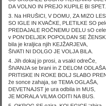
DA VOLNO IN PREJO KUPILE BI SPET.
3. Na HRUŠICI, V DOMU, ZA MIZO LE
SO IGLE IN KVAČKE, PLETILKE SO pel
PREDAJALE ROČNEMU DELU sO cele
v PON’DELJEK POPOLDAN SE ŽENSKE
bila je kraljica njih KEJŽARJEVA,
ŠIVATI NI DOLGO JE VOLJA BILA.
4. Jih dokaj jo prosi, a vsakI odreČe,
ŠIVANJA se brani in Z DELOM ODLAŠA
PRITISKE IN ROKE BOLJ SLABO PRE
že sonce zahaja, se TEMA OGLAŠA,
DEVETNAJST je ura odbila in MUS,
JE MORALA VILMA ODITI NA BUS.
5. OKROG SE ozira, KOLEGICE ‘zbira,