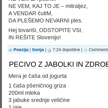
NE VEM, KAJ TO JE – mitraljez,
A VENDAR čutiM,
DA PLEŠEMO NEVARNI ples.
Hej tovariši, ODSTOPITE VSI,
IN REŠITE Slovenijo!
Poezija
|
Sonja
|
7:24 dopoldne |
Comments
PECIVO Z JABOLKI IN ZDRO
Mera je čaša od jogurta
1 čaša pšeničnog griza
200ml mleka
3 jabuke srednje veličine
1 jaje