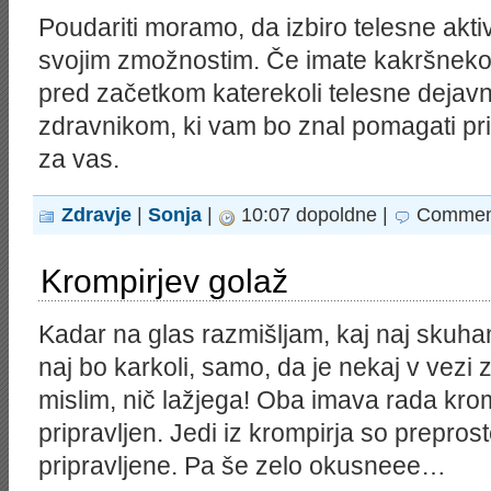
Poudariti moramo, da izbiro telesne akti
svojim zmožnostim. Če imate kakršnekol
pred začetkom katerekoli telesne dejavn
zdravnikom, ki vam bo znal pomagati pri
za vas.
Zdravje
|
Sonja
|
10:07 dopoldne |
Comment
Krompirjev golaž
Kadar na glas razmišljam, kaj naj skuha
naj bo karkoli, samo, da je nekaj v vezi 
mislim, nič lažjega! Oba imava rada krom
pripravljen. Jedi iz krompirja so preprost
pripravljene. Pa še zelo okusneee…