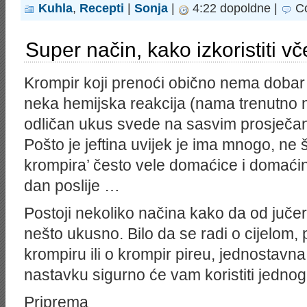
Kuhla
,
Recepti
|
Sonja
|
4:22 dopoldne |
C
Super način, kako izkoristiti vč
Krompir koji prenoći obično nema dobar 
neka hemijska reakcija (nama trenutno 
odličan ukus svede na sasvim prosječan
Pošto je jeftina uvijek je ima mnogo, ne š
krompira’ često vele domaćice i domaćini
dan poslije …
Postoji nekoliko načina kako da od juče
nešto ukusno. Bilo da se radi o cijelom
krompiru ili o krompir pireu, jednostavn
nastavku sigurno će vam koristiti jedno
Priprema