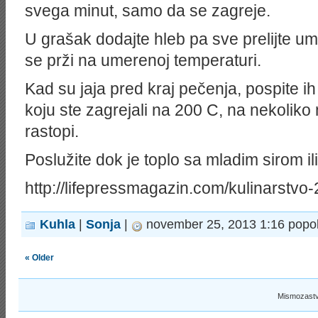
svega minut, samo da se zagreje.
U grašak dodajte hleb pa sve prelijte um
se prži na umerenoj temperaturi.
Kad su jaja pred kraj pečenja, pospite ih
koju ste zagrejali na 200 C, na nekoliko
rastopi.
Poslužite dok je toplo sa mladim sirom i
http://lifepressmagazin.com/kulinarstvo
Kuhla
|
Sonja
|
november 25, 2013 1:16 popo
« Older
Mismozastv