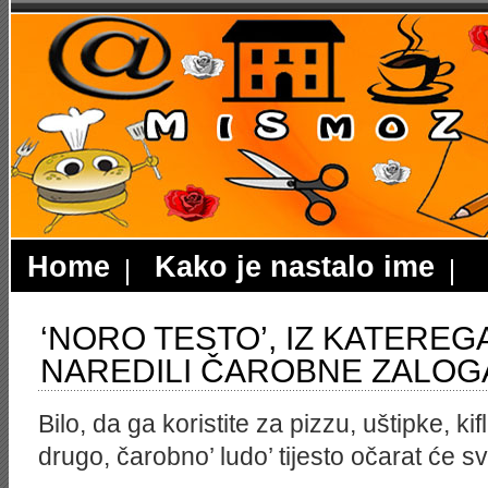
Home
Kako je nastalo ime
‘NORO TESTO’, IZ KATERE
NAREDILI ČAROBNE ZALOGA
Bilo, da ga koristite za pizzu, uštipke, ki
drugo, čarobno’ ludo’ tijesto očarat će sv