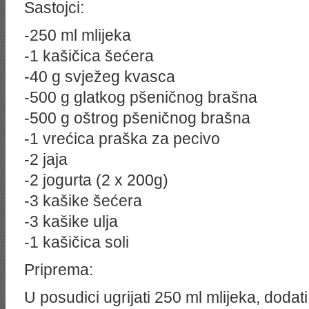
Sastojci:
-250 ml mlijeka
-1 kašičica šećera
-40 g svježeg kvasca
-500 g glatkog pšeničnog brašna
-500 g oštrog pšeničnog brašna
-1 vrećica praška za pecivo
-2 jaja
-2 jogurta (2 x 200g)
-3 kašike šećera
-3 kašike ulja
-1 kašičica soli
Priprema:
U posudici ugrijati 250 ml mlijeka, dodati