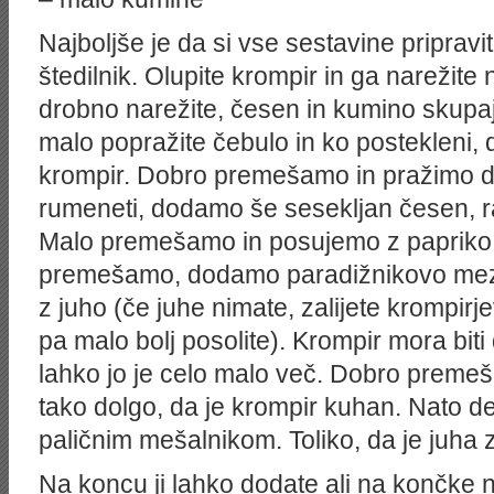
Najboljše je da si vse sestavine pripravi
štedilnik. Olupite krompir in ga narežit
drobno narežite, česen in kumino skupaj 
malo popražite čebulo in ko postekleni
krompir. Dobro premešamo in pražimo da
rumeneti, dodamo še sesekljan česen, r
Malo premešamo in posujemo z papriko 
premešamo, dodamo paradižnikovo mez
z juho (če juhe nimate, zalijete krompir
pa malo bolj posolite). Krompir mora biti
lahko jo je celo malo več. Dobro preme
tako dolgo, da je krompir kuhan. Nato 
paličnim mešalnikom. Toliko, da je juha 
Na koncu ji lahko dodate ali na končke 