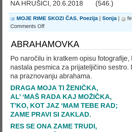
NA HRUŠICI, 20.6.2018 (546.)
MOJE RIME SKOZI ČAS
,
Poezija
|
Sonja
|
fe
on
Comments Off
HRUŠČANI
PRAZNUJEMO
(ob
ABRAHAMOVKA
krajevnem
prazniku
meseca
junija)
Po naročilu in kratkem opisu fotografije, 
nastala pesmica za prijateljičino sestro. 
na praznovanju abrahama.
DRAGA MOJA TI ŽENIČKA,
AL’ ‘MAŠ RADA KAJ MOŽIČKA,
T’KO, KOT JAZ ‘MAM TEBE RAD;
ZAME PRAVI SI ZAKLAD.
RES SE ONA ZAME TRUDI,