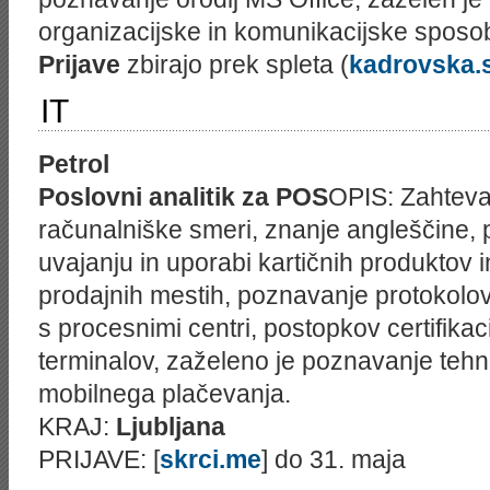
organizacijske in komunikacijske sposob
Prijave
zbirajo prek spleta (
kadrovska.s
IT
Petrol
Poslovni analitik za POS
OPIS: Zahteva
računalniške smeri, znanje angleščine,
uvajanju in uporabi kartičnih produktov i
prodajnih mestih, poznavanje protokolo
s procesnimi centri, postopkov certifikac
terminalov, zaželeno je poznavanje tehno
mobilnega plačevanja.
KRAJ:
Ljubljana
PRIJAVE: [
skrci.me
] do 31. maja