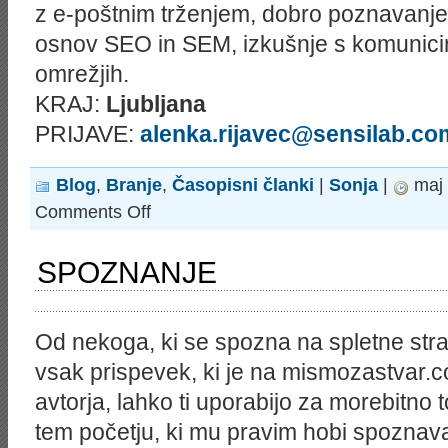
z e-poštnim trženjem, dobro poznavanje 
osnov SEO in SEM, izkušnje s komunici
omrežjih.
KRAJ:
Ljubljana
PRIJAVE:
alenka.rijavec@sensilab.co
Blog
,
Branje
,
Časopisni članki
|
Sonja
|
maj 
on
Comments Off
Iz
Financ…
http://topjob.finance.si/8845152/Top-
SPOZNANJE
sluzbe-
Evropska-
komisija-
isce-
revizorje-
Od nekoga, ki se spozna na spletne stra
priloznosti-
tudi-
vsak prispevek, ki je na mismozastvar
v-
Danfossu-
avtorja, lahko ti uporabijo za morebitno 
BMW-
Lidlu-
tem početju, ki mu pravim hobi spoznavam,
in-
18-