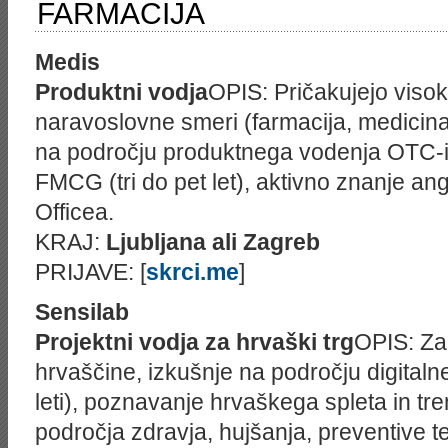
FARMACIJA
Medis
Produktni vodja
OPIS: Pričakujejo viso
naravoslovne smeri (farmacija, medicina
na področju produktnega vodenja OTC-iz
FMCG (tri do pet let), aktivno znanje a
Officea.
KRAJ:
Ljubljana ali Zagreb
PRIJAVE: [
skrci.me
]
Sensilab
Projektni vodja za hrvaški trg
OPIS: Za
hrvaščine, izkušnje na področju digital
leti), poznavanje hrvaškega spleta in tr
področja zdravja, hujšanja, preventive t