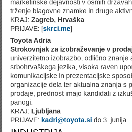
marketinške dejavnosti v osmih državah 
trženje blagovne znamke in druge aktivn
KRAJ:
Zagreb, Hrvaška
PRIJAVE: [
skrci.me
]
Toyota Adria
Strokovnjak za izobraževanje v prodaj
univerzitetno izobrazbo, odlično znanje
srbohrvaškega jezika, visoka raven upo
komunikacijske in prezentacijske sposob
organizacije dela ter aktualna znanja s 
prodaje, prednost imajo kandidati z izku
panogi.
KRAJ:
Ljubljana
PRIJAVE:
kadri@toyota.si
do 3. junija