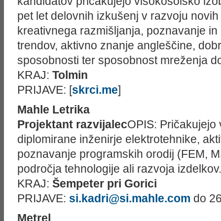
kandidatov pričakujejo visokošolsko izo
pet let delovnih izkušenj v razvoju novi
kreativnega razmišljanja, poznavanje i
trendov, aktivno znanje angleščine, dob
sposobnosti ter sposobnost mreženja dom
KRAJ:
Tolmin
PRIJAVE: [
skrci.me
]
Mahle Letrika
Projektant razvijalec
OPIS: Pričakujejo 
diplomirane inženirje elektrotehnike, ak
poznavanje programskih orodij (FEM, MS
področja tehnologije ali razvoja izdelkov
KRAJ:
Šempeter pri Gorici
PRIJAVE:
si.kadri@si.mahle.com
do 26
Metrel