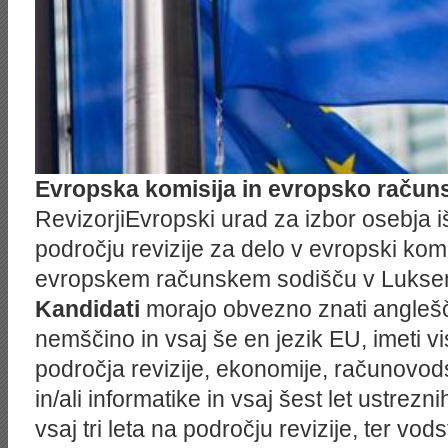
Evropska komisija in evropsko račun
RevizorjiEvropski urad za izbor osebja 
področju revizije za delo v evropski komisi
evropskem računskem sodišču v Lukse
Kandidati
morajo obvezno znati anglešči
nemščino in vsaj še en jezik EU, imeti 
področja revizije, ekonomije, računovod
in/ali informatike in vsaj šest let ustrezn
vsaj tri leta na področju revizije, ter vod