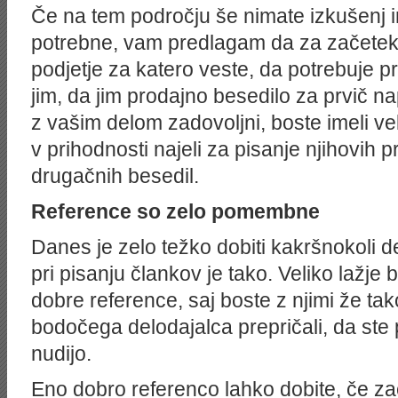
Če na tem področju še nimate izkušenj in
potrebne, vam predlagam da za začetek
podjetje za katero veste, da potrebuje p
jim, da jim prodajno besedilo za prvič 
z vašim delom zadovoljni, boste imeli v
v prihodnosti najeli za pisanje njihovih p
drugačnih besedil.
Reference so zelo pomembne
Danes je zelo težko dobiti kakršnokoli d
pri pisanju člankov je tako. Veliko lažje 
dobre reference, saj boste z njimi že tak
bodočega delodajalca prepričali, da ste 
nudijo.
Eno dobro referenco lahko dobite, če zač