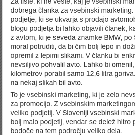
Za tiste, ki ne veste, kaj je vsebinski m
dobrega članka za vsebinski marketing
podjetje, ki se ukvarja s prodajo avto
blogu podjetja bi lahko objavili članek, k
z avtom, ki je seveda znamke BMW, po Sl
moral potruditi, da bi čim bolj lepo in doži
opremil z lepimi slikami. V članku bi enkr
nevsiljivo pohvalil avto. Lahko bi omenil
kilometrov porabil samo 12,6 litra goriva
na nekaj slikah bil avto.
To je vsebinski marketing, ki je zelo nevs
za promocijo. Z vsebinskim marketingom 
veliko podjetij. V Sloveniji vsebinski ma
bolj malo podjetij, vendar se delež hitro
bodoče na tem področju veliko dela.