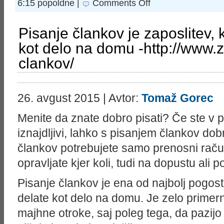
6:15 popoldne |
Comments Off
SPOZNANJE
Pisanje člankov je zaposlitev, k
kot delo na domu -http://www.z
clankov/
26. avgust 2015 | Avtor:
Tomaž Gorec
Menite da znate dobro pisati? Če ste v p
iznajdljivi, lahko s pisanjem člankov dob
člankov potrebujete samo prenosni račun
opravljate kjer koli, tudi na dopustu ali p
Pisanje člankov je ena od najbolj pogosti
delate kot delo na domu. Je zelo primer
majhne otroke, saj poleg tega, da pazijo