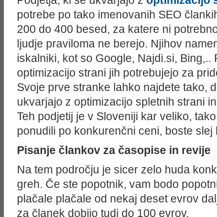
potrebe po tako imenovanih SEO člankih.
200 do 400 besed, za katere ni potrebno, 
ljudje praviloma ne berejo. Njihov namen 
iskalniki, kot so Google, Najdi.si, Bing,..
optimizacijo strani jih potrebujejo za pr
Svoje prve stranke lahko najdete tako, da
ukvarjajo z optimizacijo spletnih strani in
Teh podjetij je v Sloveniji kar veliko, tak
ponudili po konkurenčni ceni, boste slej k
Pisanje člankov za časopise in revije
Na tem področju je sicer zelo huda konk
greh. Če ste popotnik, vam bodo popotni
plačale plačale od nekaj deset evrov dalj
za članek dobijo tudi do 100 evrov.