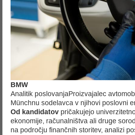
BMW
Analitik poslovanjaProizvajalec avtom
Münchnu sodelavca v njihovi poslovni en
Od kandidatov
pričakujejo univerzitetn
ekonomije, računalništva ali druge soro
na področju finančnih storitev, analizi p