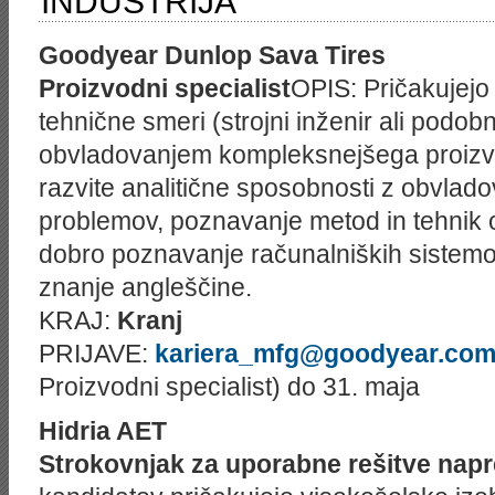
INDUSTRIJA
Goodyear Dunlop Sava Tires
Proizvodni specialist
OPIS: Pričakujejo
tehnične smeri (strojni inženir ali podobn
obvladovanjem kompleksnejšega proizv
razvite analitične sposobnosti z obvla
problemov, poznavanje metod in tehnik 
dobro poznavanje računalniških sistemo
znanje angleščine.
KRAJ:
Kranj
PRIJAVE:
kariera_mfg@goodyear.co
Proizvodni specialist) do 31. maja
Hidria AET
Strokovnjak za uporabne rešitve nap