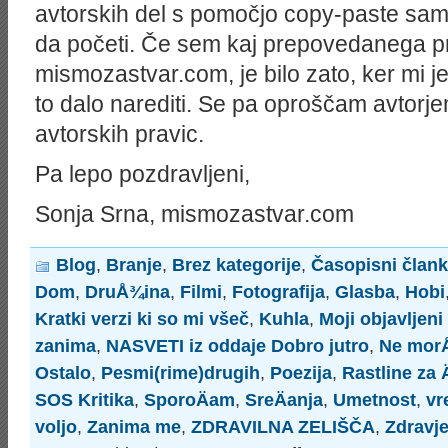
avtorskih del s pomočjo copy-paste sami
drugih-
podjetjih?
da početi. Če sem kaj prepovedanega p
metered=yes&sid=438062175
mismozastvar.com, je bilo zato, ker mi je
to dalo narediti. Se pa oproščam avtorj
avtorskih pravic.
Pa lepo pozdravljeni,
Sonja Srna, mismozastvar.com
Blog
,
Branje
,
Brez kategorije
,
Časopisni člank
Dom
,
DruÅ¾ina
,
Filmi
,
Fotografija
,
Glasba
,
Hobi
Kratki verzi ki so mi všeč
,
Kuhla
,
Moji objavljeni 
zanima
,
NASVETI iz oddaje Dobro jutro
,
Ne morÅ
Ostalo
,
Pesmi(rime)drugih
,
Poezija
,
Rastline za Ä
SOS Kritika
,
SporoÄam
,
SreÄanja
,
Umetnost
,
vr
voljo
,
Zanima me
,
ZDRAVILNA ZELIŠČA
,
Zdravj
on