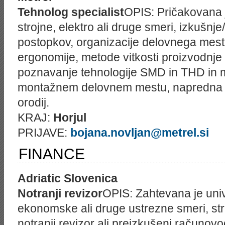
Tehnolog specialist
OPIS: Pričakovana 
strojne, elektro ali druge smeri, izkušnj
postopkov, organizacije delovnega mes
ergonomije, metode vitkosti proizvodnje 
poznavanje tehnologije SMD in THD in 
montažnem delovnem mestu, napredna 
orodij.
KRAJ:
Horjul
PRIJAVE:
bojana.novljan@metrel.si
FINANCE
Adriatic Slovenica
Notranji revizor
OPIS: Zahtevana je uni
ekonomske ali druge ustrezne smeri, str
notranji revizor ali preizkušeni računov