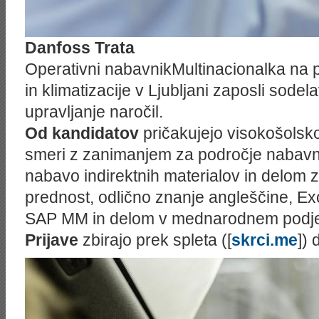
Danfoss Trata
Operativni nabavnikMultinacionalka na p
in klimatizacije v Ljubljani zaposli sode
upravljanje naročil.
Od kandidatov
pričakujejo visokošols
smeri z zanimanjem za področje nabavni
nabavo indirektnih materialov in delom z
prednost, odlično znanje angleščine, E
SAP MM in delom v mednarodnem podjet
Prijave
zbirajo prek spleta ([
skrci.me
]) 