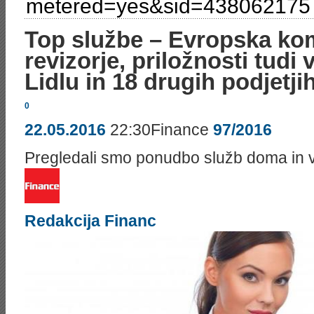
metered=yes&sid=438062175
Top službe – Evropska kom
revizorje, priložnosti tud
Lidlu in 18 drugih podjetji
0
22.05.2016
22:30Finance
97/2016
Pregledali smo ponudbo služb doma in v tu
Redakcija Financ