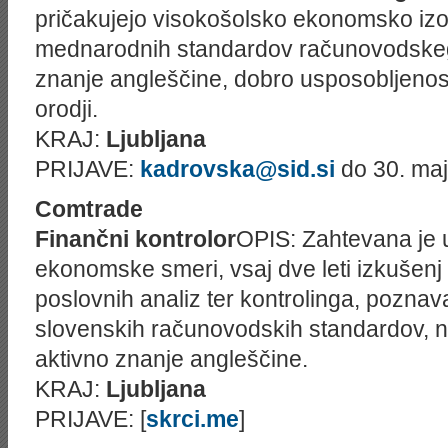
pričakujejo visokošolsko ekonomsko iz
mednarodnih standardov računovodskeg
znanje angleščine, dobro usposobljenost
orodji.
KRAJ:
Ljubljana
PRIJAVE:
kadrovska@sid.si
do 30. ma
Comtrade
Finančni kontrolor
OPIS: Zahtevana je 
ekonomske smeri, vsaj dve leti izkušenj 
poslovnih analiz ter kontrolinga, pozna
slovenskih računovodskih standardov, 
aktivno znanje angleščine.
KRAJ:
Ljubljana
PRIJAVE: [
skrci.me
]