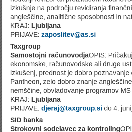
izkušnje na področju revidiranja finančn
angleščine, analitične sposobnosti in na
KRAJ:
Ljubljana
PRIJAVE:
zaposlitev@as.si
Taxgroup
Samostojni računovodja
OPIS: Pričaku
ekonomske, računovodske ali druge ustr
izkušenj, prednost je dobro poznavanje
Pantheon, zelo dobro znanje angleščine
nemščine, obvladovanje programov MS 
KRAJ:
Ljubljana
PRIJAVE:
djeraj@taxgroup.si
do 4. juni
SID banka
Strokovni sodelavec za kontroling
OPI