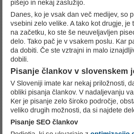
pišejo in nekaj zaslužijo.
Danes, ko je vsak dan več medijev, so p
vsebini zelo velike. A tako kot drugje, je 
na začetku, ko ste še neuveljavljen pisec
delo. Tako pač je v vsakem poslu. Kar p
da dobiti. Če ste vztrajni in malo iznajdlji
dobili.
Pisanje člankov v slovenskem j
V Sloveniji imate kar nekaj priložnosti, 
obliki pisanja člankov. V nadaljevanju 
Ker je pisanje zelo široko področje, obs
veliko drugih možnosti, da si najdete delo
Pisanje SEO člankov
Podjetja, ki se ukvarjajo z
optimizacijo 