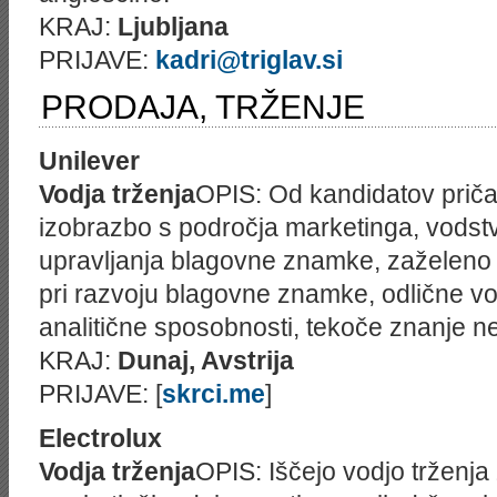
KRAJ:
Ljubljana
PRIJAVE:
kadri@triglav.si
PRODAJA, TRŽENJE
Unilever
Vodja trženja
OPIS: Od kandidatov priča
izobrazbo s področja marketinga, vodst
upravljanja blagovne znamke, zaželeno v
pri razvoju blagovne znamke, odlične v
analitične sposobnosti, tekoče znanje n
KRAJ:
Dunaj, Avstrija
PRIJAVE: [
skrci.me
]
Electrolux
Vodja trženja
OPIS: Iščejo vodjo trženja z