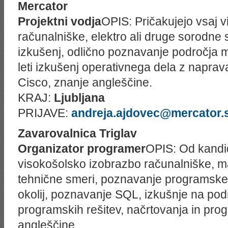
Mercator
Projektni vodja
OPIS: Pričakujejo vsaj 
računalniške, elektro ali druge sorodne s
izkušenj, odlično poznavanje področja m
leti izkušenj operativnega dela z naprava
Cisco, znanje angleščine.
KRAJ:
Ljubljana
PRIJAVE:
andreja.ajdovec@mercator.s
Zavarovalnica Triglav
Organizator programer
OPIS: Od kandid
visokošolsko izobrazbo računalniške, m
tehnične smeri, poznavanje programskeg
okolij, poznavanje SQL, izkušnje na pod
programskih rešitev, načrtovanja in prog
angleščine.