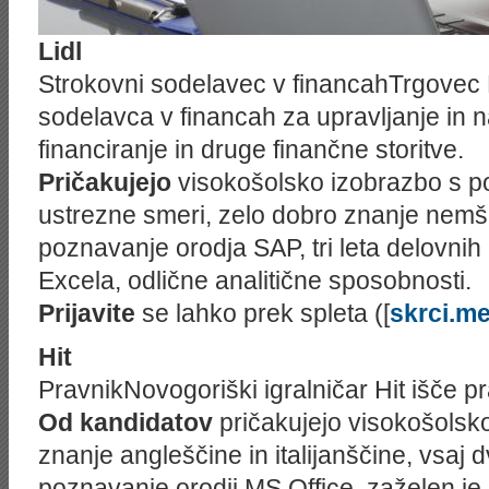
Lidl
Strokovni sodelavec v financahTrgovec 
sodelavca v financah za upravljanje in
financiranje in druge finančne storitve.
Pričakujejo
visokošolsko izobrazbo s p
ustrezne smeri, zelo dobro znanje nemš
poznavanje orodja SAP, tri leta delovni
Excela, odlične analitične sposobnosti.
Prijavite
se lahko prek spleta ([
skrci.m
Hit
PravnikNovogoriški igralničar Hit išče p
Od kandidatov
pričakujejo visokošolsk
znanje angleščine in italijanščine, vsaj d
poznavanje orodij MS Office, zaželen je 