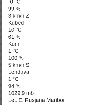
-0 °C
99 %
3 km/h Z
Kubed
10 °C
61 %
Kum
1 °C
100 %
5 km/h S
Lendava
1 °C
94 %
1029.9 mb
Let. E. Rusjana Maribor