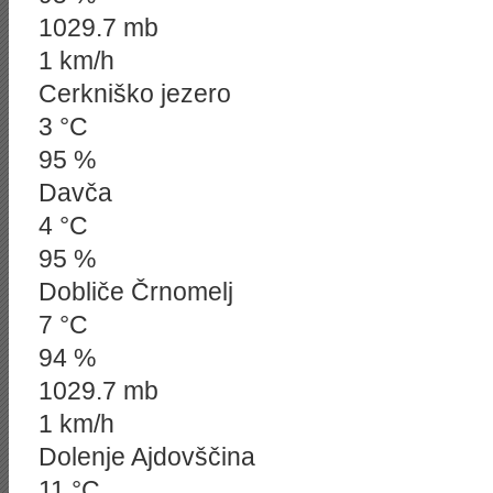
1029.7 mb
1 km/h
Cerkniško jezero
3 °C
95 %
Davča
4 °C
95 %
Dobliče Črnomelj
7 °C
94 %
1029.7 mb
1 km/h
Dolenje Ajdovščina
11 °C