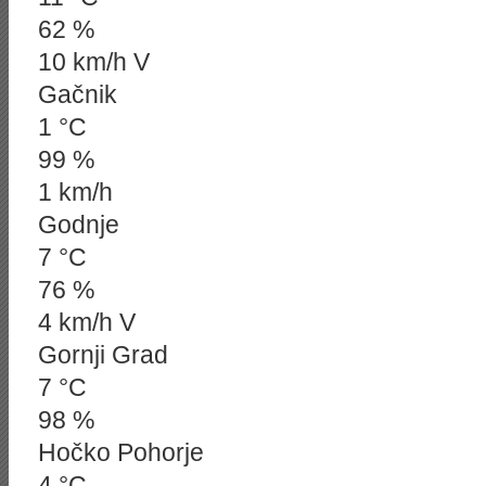
62 %
10 km/h V
Gačnik
1 °C
99 %
1 km/h
Godnje
7 °C
76 %
4 km/h V
Gornji Grad
7 °C
98 %
Hočko Pohorje
4 °C