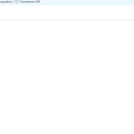
on
dopoldne |
Comments Off
2.
ZAHVALNI
DAN
(P.V.
ŠAREC
JE
ODSTOPIL
27.1.2020)