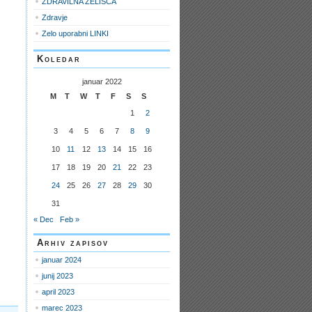
ZDRAVILNA ZELIŠČA
Zdravje
Zelo uporabni LINKI
Koledar
januar 2022
M
T
W
T
F
S
S
1
2
3
4
5
6
7
8
9
10
11
12
13
14
15
16
17
18
19
20
21
22
23
24
25
26
27
28
29
30
31
« Dec
Feb »
Arhiv zapisov
januar 2024
junij 2023
april 2023
marec 2023