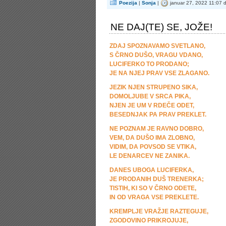
Poezija
|
Sonja
|
januar 27, 2022 11:07 
NE DAJ(TE) SE, JOŽE!
ZDAJ SPOZNAVAMO SVETLANO,
S ČRNO DUŠO, VRAGU VDANO,
LUCIFERKO TO PRODANO;
JE NA NJEJ PRAV VSE ZLAGANO.
JEZIK NJEN STRUPENO SIKA,
DOMOLJUBE V SRCA PIKA,
NJEN JE UM V RDEČE ODET,
BESEDNJAK PA PRAV PREKLET.
NE POZNAM JE RAVNO DOBRO,
VEM, DA DUŠO IMA ZLOBNO,
VIDIM, DA POVSOD SE VTIKA,
LE DENARCEV NE ZANIKA.
DANES UBOGA LUCIFERKA,
JE PRODANIH DUŠ TRENERKA;
TISTIH, KI SO V ČRNO ODETE,
IN OD VRAGA VSE PREKLETE.
KREMPLJE VRAŽJE RAZTEGUJE,
ZGODOVINO PRIKROJUJE,