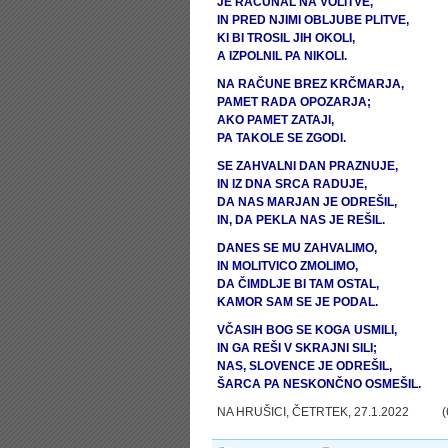
JE RAČUNAL NA VOLITVE,
IN PRED NJIMI OBLJUBE PLITVE,
KI BI TROSIL JIH OKOLI,
A IZPOLNIL PA NIKOLI.
NA RAČUNE BREZ KRČMARJA,
PAMET RADA OPOZARJA;
AKO PAMET ZATAJI,
PA TAKOLE SE ZGODI.
SE ZAHVALNI DAN PRAZNUJE,
IN IZ DNA SRCA RADUJE,
DA NAS MARJAN JE ODREŠIL,
IN, DA PEKLA NAS JE REŠIL.
DANES SE MU ZAHVALIMO,
IN MOLITVICO ZMOLIMO,
DA ČIMDLJE BI TAM OSTAL,
KAMOR SAM SE JE PODAL.
VČASIH BOG SE KOGA USMILI,
IN GA REŠI V SKRAJNI SILI;
NAS, SLOVENCE JE ODREŠIL,
ŠARCA PA NESKONČNO OSMEŠIL.
NA HRUŠICI, ČETRTEK, 27.1.2022 (6