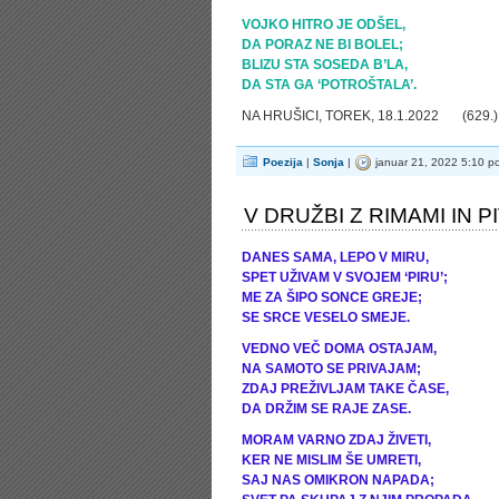
VOJKO HITRO JE ODŠEL,
DA PORAZ NE BI BOLEL;
BLIZU STA SOSEDA B’LA,
DA STA GA ‘POTROŠTALA’.
NA HRUŠICI, TOREK, 18.1.2022 (629.)
Poezija
|
Sonja
|
januar 21, 2022 5:10 p
V DRUŽBI Z RIMAMI IN 
DANES SAMA, LEPO V MIRU,
SPET UŽIVAM V SVOJEM ‘PIRU’;
ME ZA ŠIPO SONCE GREJE;
SE SRCE VESELO SMEJE.
VEDNO VEČ DOMA OSTAJAM,
NA SAMOTO SE PRIVAJAM;
ZDAJ PREŽIVLJAM TAKE ČASE,
DA DRŽIM SE RAJE ZASE.
MORAM VARNO ZDAJ ŽIVETI,
KER NE MISLIM ŠE UMRETI,
SAJ NAS OMIKRON NAPADA;