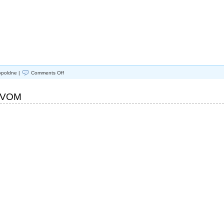
on
opoldne |
Comments Off
KVA
DOGAJA?
TO
PIVOM
DOGAJA!