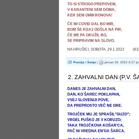
TO SI STROGO PREPOVEM,
V KARANTENI SEM DOMA,
KER SEM OMIKRONOVA!
ČE MI COVID DAL BO MIR,
BOM ŠE KDAJ ODŠLA NA PIR,
ČE ME PA OKUŽIL BO,
SE PRIPRAVIM NA SLOVO.
NA HRUŠICI, SOBOTA, 29.1.2022 (632
Poezija
|
Sonja
|
januar 29, 2022 4:27 p
2. ZAHVALNI DAN (P.V. 
DANES JE ZAHVALNI DAN,
DAN, KO ŠAREC POKLAPAN,
VSEJ SLOVENIJI POVE,
DA PREPROSTO VEČ NE GRE.
TROJČEK MU JE SPRAŠIL”GUZO”;
VRGEL PUŠKO JE V KORUZO;
TAKA TROJČKOVA KOŠAR’CA,
PAČ NI VREDNA EN’GA ŠARCA.