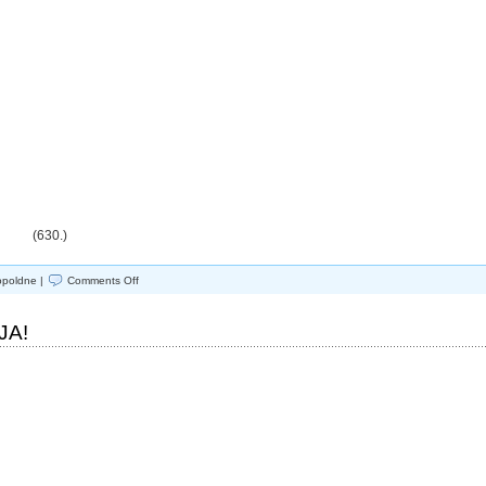
22 (630.)
on
opoldne |
Comments Off
NE
DAJ(TE)
SE,
JA!
JOŽE!