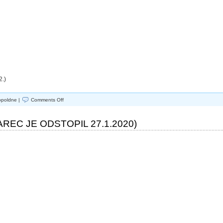
.)
on
opoldne |
Comments Off
NEBODIGATREBA
OMICRON
ŠAREC JE ODSTOPIL 27.1.2020)