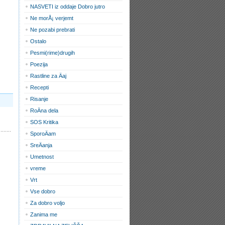
NASVETI iz oddaje Dobro jutro
Ne morÅ¡ verjemt
Ne pozabi prebrati
Ostalo
Pesmi(rime)drugih
Poezija
Rastline za Äaj
Recepti
Risanje
RoÄna dela
SOS Kritika
SporoÄam
SreÄanja
Umetnost
vreme
Vrt
Vse dobro
Za dobro voljo
Zanima me