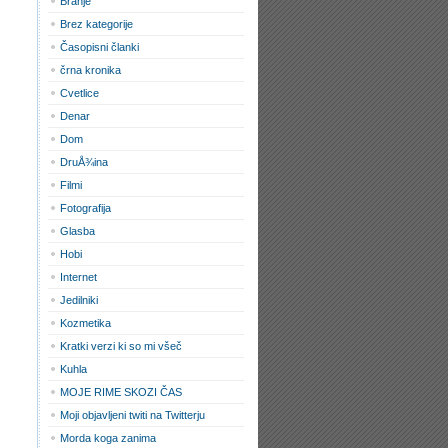
Branje
Brez kategorije
Časopisni članki
črna kronika
Cvetlice
Denar
Dom
DruÅ¾ina
Filmi
Fotografija
Glasba
Hobi
Internet
Jedilniki
Kozmetika
Kratki verzi ki so mi všeč
Kuhla
MOJE RIME SKOZI ČAS
Moji objavljeni twiti na Twitterju
Morda koga zanima