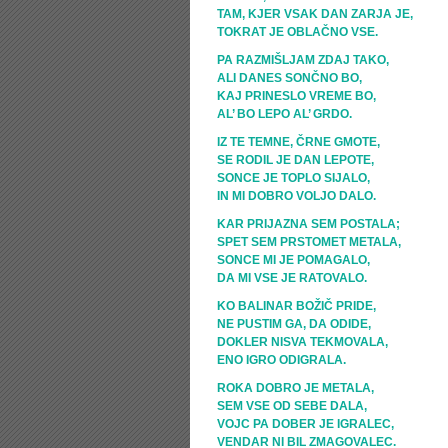
TAM, KJER VSAK DAN ZARJA JE,
TOKRAT JE OBLAČNO VSE.
PA RAZMIŠLJAM ZDAJ TAKO,
ALI DANES SONČNO BO,
KAJ PRINESLO VREME BO,
AL’ BO LEPO AL’ GRDO.
IZ TE TEMNE, ČRNE GMOTE,
SE RODIL JE DAN LEPOTE,
SONCE JE TOPLO SIJALO,
IN MI DOBRO VOLJO DALO.
KAR PRIJAZNA SEM POSTALA;
SPET SEM PRSTOMET METALA,
SONCE MI JE POMAGALO,
DA MI VSE JE RATOVALO.
KO BALINAR BOŽIČ PRIDE,
NE PUSTIM GA, DA ODIDE,
DOKLER NISVA TEKMOVALA,
ENO IGRO ODIGRALA.
ROKA DOBRO JE METALA,
SEM VSE OD SEBE DALA,
VOJC PA DOBER JE IGRALEC,
VENDAR NI BIL ZMAGOVALEC.