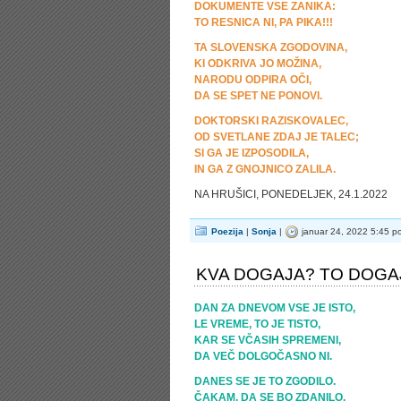
DOKUMENTE VSE ZANIKA:
TO RESNICA NI, PA PIKA!!!
TA SLOVENSKA ZGODOVINA,
KI ODKRIVA JO MOŽINA,
NARODU ODPIRA OČI,
DA SE SPET NE PONOVI.
DOKTORSKI RAZISKOVALEC,
OD SVETLANE ZDAJ JE TALEC;
SI GA JE IZPOSODILA,
IN GA Z GNOJNICO ZALILA.
NA HRUŠICI, PONEDELJEK, 24.1.20
Poezija
|
Sonja
|
januar 24, 2022 5:45 p
KVA DOGAJA? TO DOGA
DAN ZA DNEVOM VSE JE ISTO,
LE VREME, TO JE TISTO,
KAR SE VČASIH SPREMENI,
DA VEČ DOLGOČASNO NI.
DANES SE JE TO ZGODILO.
ČAKAM, DA SE BO ZDANILO.