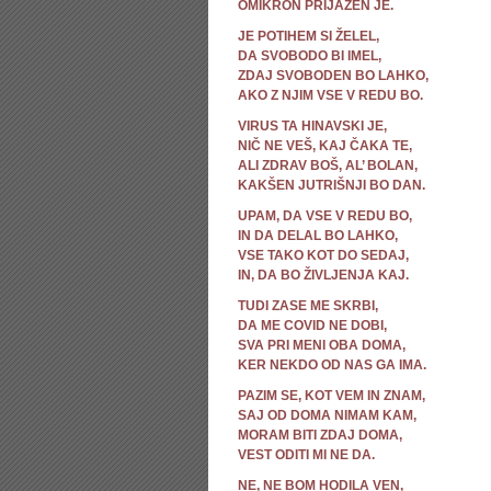
OMIKRON PRIJAZEN JE.
JE POTIHEM SI ŽELEL,
DA SVOBODO BI IMEL,
ZDAJ SVOBODEN BO LAHKO,
AKO Z NJIM VSE V REDU BO.
VIRUS TA HINAVSKI JE,
NIČ NE VEŠ, KAJ ČAKA TE,
ALI ZDRAV BOŠ, AL’ BOLAN,
KAKŠEN JUTRIŠNJI BO DAN.
UPAM, DA VSE V REDU BO,
IN DA DELAL BO LAHKO,
VSE TAKO KOT DO SEDAJ,
IN, DA BO ŽIVLJENJA KAJ.
TUDI ZASE ME SKRBI,
DA ME COVID NE DOBI,
SVA PRI MENI OBA DOMA,
KER NEKDO OD NAS GA IMA.
PAZIM SE, KOT VEM IN ZNAM,
SAJ OD DOMA NIMAM KAM,
MORAM BITI ZDAJ DOMA,
VEST ODITI MI NE DA.
NE, NE BOM HODILA VEN,