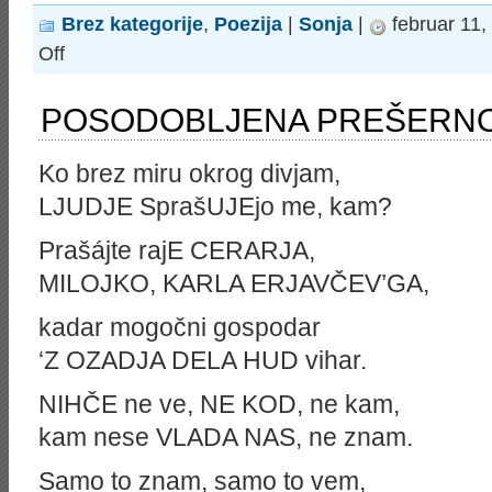
Brez kategorije
,
Poezija
|
Sonja
|
februar 11,
on
Off
PUSTNA
POSODOBLJENA PREŠERNO
Ko brez miru okrog divjam,
LJUDJE SprašUJEjo me, kam?
Prašájte rajE CERARJA,
MILOJKO, KARLA ERJAVČEV’GA,
kadar mogočni gospodar
‘Z OZADJA DELA HUD vihar.
NIHČE ne ve, NE KOD, ne kam,
kam nese VLADA NAS, ne znam.
Samo to znam, samo to vem,