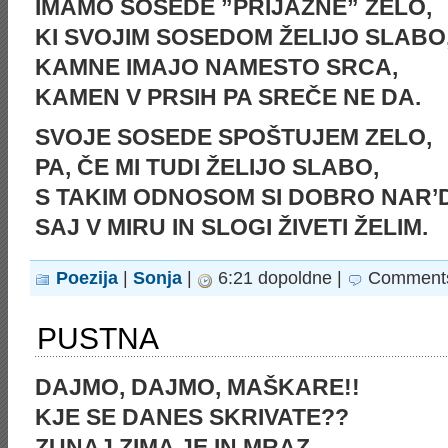
IMAMO SOSEDE ”PRIJAZNE” ZELO,
KI SVOJIM SOSEDOM ŽELIJO SLABO
KAMNE IMAJO NAMESTO SRCA,
KAMEN V PRSIH PA SREČE NE DA.
SVOJE SOSEDE SPOŠTUJEM ZELO,
PA, ČE MI TUDI ŽELIJO SLABO,
S TAKIM ODNOSOM SI DOBRO NAR’D
SAJ V MIRU IN SLOGI ŽIVETI ŽELIM.
Poezija
|
Sonja
|
6:21 dopoldne |
Comments
PUSTNA
DAJMO, DAJMO, MAŠKARE!!
KJE SE DANES SKRIVATE??
ZUNAJ ZIMA JE IN MRAZ,