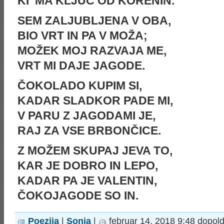
KI ‘MA KLJUČ OD KORENIN.
SEM ZALJUBLJENA V OBA,
BIO VRT IN PA V MOŽA;
MOŽEK MOJ RAZVAJA ME,
VRT MI DAJE JAGODE.
ČOKOLADO KUPIM SI,
KADAR SLADKOR PADE MI,
V PARU Z JAGODAMI JE,
RAJ ZA VSE BRBONČICE.
Z MOŽEM SKUPAJ JEVA TO,
KAR JE DOBRO IN LEPO,
KADAR PA JE VALENTIN,
ČOKOJAGODE SO IN.
Poezija
|
Sonja
|
februar 14, 2018 9:48 dopol