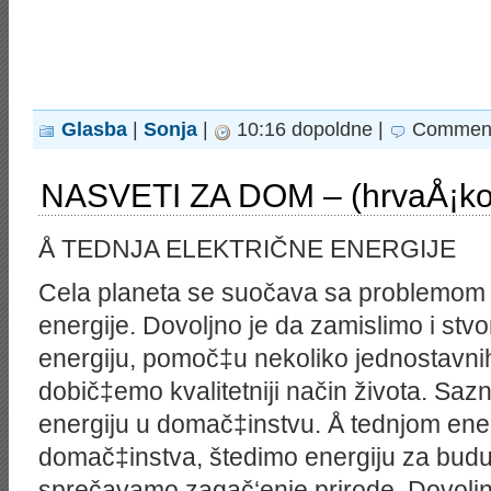
Glasba
|
Sonja
|
10:16 dopoldne |
Comment
NASVETI ZA DOM – (hrvaÅ¡ko
Å TEDNJA ELEKTRIČNE ENERGIJE
Cela planeta se suočava sa problemom is
energije. Dovoljno je da zamislimo i stv
energiju, pomoč‡u nekoliko jednostavnih 
dobič‡emo kvalitetniji način života. Saz
energiju u domač‡instvu. Å tednjom ene
domač‡instva, štedimo energiju za budu
sprečavamo zagač‘enje prirode. Dovoljn