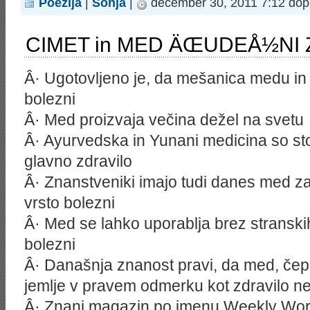
Poezija
|
Sonja
|
december 30, 2011 7:12 dop
CIMET in MED ÄŒUDEÅ½NI 
Â· Ugotovljeno je, da mešanica medu in
bolezni
Â· Med proizvaja večina dežel na svetu
Â· Ayurvedska in Yunani medicina so sto
glavno zdravilo
Â· Znanstveniki imajo tudi danes med za 
vrsto bolezni
Â· Med se lahko uporablja brez stranskih
bolezni
Â· Današnja znanost pravi, da med, čepr
jemlje v pravem odmerku kot zdravilo n
Â· Znani magazin po imenu Weekly Worl