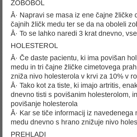
ZOBOBOL
Â· Napravi se masa iz ene čajne žličke
čajnih žličk medu ter se da na oboleli zo
Â· To se lahko naredi 3 krat dnevno, vse
HOLESTEROL
Â· Če daste pacientu, ki ima povišan hol
medu in tri čajne žličke cimetovega pra
zniža nivo holesterola v krvi za 10% v r
Â· Tako kot za tiste, ki imajo artritis, e
dnevno tisti s povišanim holesterolom, i
povišanje holesterola
Â· Kar se tiče informacij iz navedenega
medu dnevno s hrano znižuje nivo holes
PREHLADI