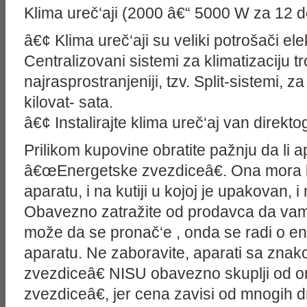
Klima ureč‘aji (2000 â€“ 5000 W za 12 d
â€¢ Klima ureč‘aji su veliki potrošači ele
Centralizovani sistemi za klimatizaciju tr
najrasprostranjeniji, tzv. Split-sistemi, z
kilovat- sata.
â€¢ Instalirajte klima ureč‘aj van direkt
Prilikom kupovine obratite pažnju da li 
â€œEnergetske zvezdiceâ€. Ona mora b
aparatu, i na kutiji u kojoj je upakovan, 
Obavezno zatražite od prodavca da va
može da se pronač‘e , onda se radi o e
aparatu. Ne zaboravite, aparati sa zn
zvezdiceâ€ NISU obavezno skuplji od 
zvezdiceâ€, jer cena zavisi od mnogih d