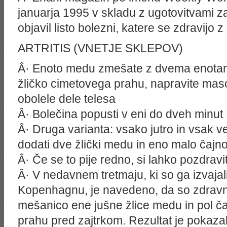
januarja 1995 v skladu z ugotovitvami 
objavil listo bolezni, katere se zdravij
ARTRITIS (VNETJE SKLEPOV)
Â· Enoto medu zmešate z dvema enotam
žličko cimetovega prahu, napravite mas
obolele dele telesa
Â· Bolečina popusti v eni do dveh minut
Â· Druga varianta: vsako jutro in vsak ve
dodati dve žlički medu in eno malo čajn
Â· Če se to pije redno, si lahko pozdravite
Â· V nedavnem tretmaju, ki so ga izvajal
Kopenhagnu, je navedeno, da so zdravni
mešanico ene jušne žlice medu in pol ča
prahu pred zajtrkom. Rezultat je pokaza