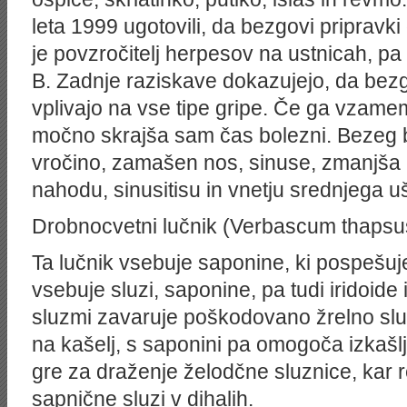
leta 1999 ugotovili, da bezgovi pripravki
je povzročitelj herpesov na ustnicah, pa 
B. Zadnje raziskave dokazujejo, da bezgo
vplivajo na vse tipe gripe. Če ga vzame
močno skrajša sam čas bolezni. Bezeg 
vročino, zamašen nos, sinuse, zmanjša k
nahodu, sinusitisu in vnetju srednjega u
Drobnocvetni lučnik (Verbascum thapsu
Ta lučnik vsebuje saponine, ki pospešuje
vsebuje sluzi, saponine, pa tudi iridoide 
sluzmi zavaruje poškodovano žrelno slu
na kašelj, s saponini pa omogoča izkašlj
gre za draženje želodčne sluznice, kar 
sapnične sluzi v dihalih.