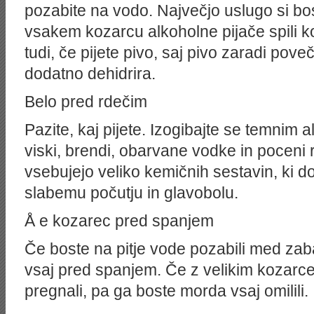
pozabite na vodo. Največjo uslugo si bos
vsakem kozarcu alkoholne pijače spili k
tudi, če pijete pivo, saj pivo zaradi pove
dodatno dehidrira.
Belo pred rdečim
Pazite, kaj pijete. Izogibajte se temnim a
viski, brendi, obarvane vodke in poceni r
vsebujejo veliko kemičnih sestavin, ki 
slabemu počutju in glavobolu.
Å e kozarec pred spanjem
Če boste na pitje vode pozabili med zab
vsaj pred spanjem. Če z velikim kozarc
pregnali, pa ga boste morda vsaj omilili.