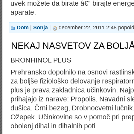
uvek možete da birate â€“ birajte energet
aparate.
Dom
|
Sonja
|
december 22, 2011 2:48 popol
NEKAJ NASVETOV ZA BOLJÅ
BRONHINOL PLUS
Prehransko dopolnilo na osnovi rastlinsk
za boljše fiziološko delovanje respirato
plus je prava zakladnica učinkovin. Na
prihajajo iz narave: Propolis, Navadni s
dušica, Črni bezeg, Drobnocvetni lučnik, 
Ožepek. Učinkovine so v pomoč pri prep
obolenj dihal in dihalnih poti.