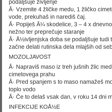
podaljšuje življenje
Â· Vzemite 4 žličke medu, 1 žličko cim
vode, prekuhaš in narediš čaj.
Â· Popiješ Â¼ skodelice, 3 – 4 x dnevno
nežno ter preprečuje staranje
Â· Å½ivljenjska doba se podaljšuje tudi 
začne delati rutinska dela mlajših od seb
MOZOLJAVOST
Â· Napraviš maso iz treh jušnih žlic medu
cimetovega prahu
Â· Pred spanjem s to maso namažeš mozo
toplo vodo
Â· Če to delaš vsak dan, v roku 14 dni mo
INFEKCIJE KOÅ½E