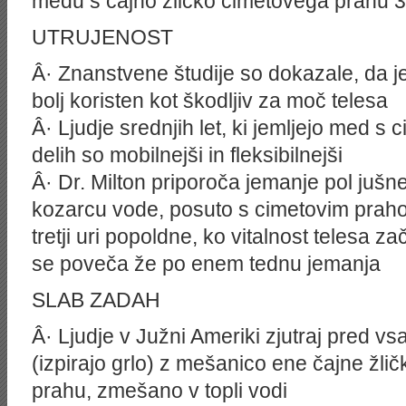
medu s čajno žličko cimetovega prahu
UTRUJENOST
Â· Znanstvene študije so dokazale, da j
bolj koristen kot škodljiv za moč telesa
Â· Ljudje srednjih let, ki jemljejo med 
delih so mobilnejši in fleksibilnejši
Â· Dr. Milton priporoča jemanje pol juš
kozarcu vode, posuto s cimetovim prahom 
tretji uri popoldne, ko vitalnost telesa za
se poveča že po enem tednu jemanja
SLAB ZADAH
Â· Ljudje v Južni Ameriki zjutraj pred v
(izpirajo grlo) z mešanico ene čajne žli
prahu, zmešano v topli vodi