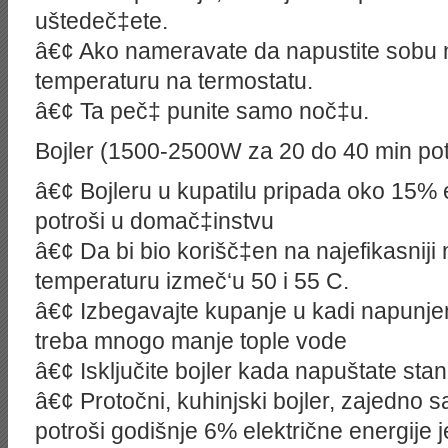
uštedeč‡ete.
â€¢ Ako nameravate da napustite sobu na
temperaturu na termostatu.
â€¢ Ta peč‡ punite samo noč‡u.
Bojler (1500-2500W za 20 do 40 min po
â€¢ Bojleru u kupatilu pripada oko 15% e
potroši u domač‡instvu
â€¢ Da bi bio korišč‡en na najefikasniji 
temperaturu izmeč‘u 50 i 55 C.
â€¢ Izbegavajte kupanje u kadi napunje
treba mnogo manje tople vode
â€¢ Isključite bojler kada napuštate st
â€¢ Protočni, kuhinjski bojler, zajedno
potroši godišnje 6% električne energije