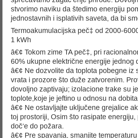
stvorimo naviku da štedimo energiju po
jednostavnih i isplativih saveta, da bi smo
Termoakumulacijska peč‡ od 2000-6000
1 kWh
â€¢ Tokom zime TA peč‡, pri racionalnom
60% ukupne električne energije jednog
â€¢ Ne dozvolite da toplota pobegne iz s
vrata i prozore što duže zatvorenim. Prove
dovoljno zaptivaju; izolacione trake su 
toplote,koje je jeftino u odnosu na dobita
â€¢ Ne ostavljajte uključene grejalice 
toj prostoriji, Osim što rasipate energi
doč‘e do požara.
â€¢ Pre spavanja, smanjite temperaturu u