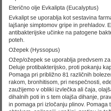
Eterično olje Evkalipta (Eucalyptus)
Evkalipt se uporablja kot sestavina far
lajšanje simptomov gripe in prehladov. E
antibakterijske učinke na patogene bakter
poteh.
Ožepek (Hyssopus)
Ožep/ožepek se uporablja predvsem za zd
Deluje protibakterijsko, proti pokanju kapi
Pomaga pri približno 81 različnih bolezen
rakom, bronhitisom, pri nespečnosti, ed
zaužijemo v obliki izvlečka ali čaja, olaj
dihalnih poti in s tem olajša dihanje, pra
in pomaga pri izločanju plinov. Pomaga 