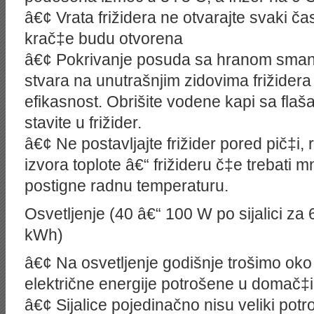
â€¢ Vrata frižidera ne otvarajte svaki ča
krač‡e budu otvorena
â€¢ Pokrivanje posuda sa hranom smanju
stvara na unutrašnjim zidovima frižidera
efikasnost. Obrišite vodene kapi sa flaš
stavite u frižider.
â€¢ Ne postavljajte frižider pored pič‡i, 
izvora toplote â€“ frižideru č‡e trebati
postigne radnu temperaturu.
Osvetljenje (40 â€“ 100 W po sijalici za
kWh)
â€¢ Na osvetljenje godišnje trošimo oko
električne energije potrošene u domač‡ins
â€¢ Sijalice pojedinačno nisu veliki potr