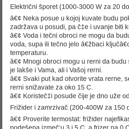
Električni šporet (1000-3000 W za 20 d
â€¢ Neka posue u kojoj kuvate budu pokl
zadržava u posudi, pa č‡e i uvanje biti 
â€¢ Voda i tečni obroci ne mogu da budu
voda, supa ili tečno jelo â€žbaci ključ
temperaturu.
â€¢ Mnogi obroci mogu u rerni da budu
je lakše i Vama, ali i Vašoj rerni.
â€¢ Svaki put kad otvorite vrata rerne, 
rerni snižavate za oko 15 C.
â€¢ Koristeč‡i posude čije je dno uže od
Frižider i zamrzivač (200-400W za 150
â€¢ Proverite termostat: frižider najefik
podešena izmeč‘u 3 i 5 C, a frizer na 0 C