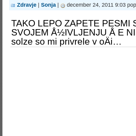
Zdravje
|
Sonja
|
december 24, 2011 9:03 pop
TAKO LEPO ZAPETE PESMI 
SVOJEM Å½IVLJENJU Å E NI
solze so mi privrele v oÄi…