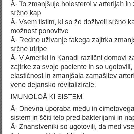
Â· To zmanjšuje holesterol v arterijah in
srčno kap
Â· Vsem tistim, ki so že doživeli srčno k
možnost ponovitve
Â· Redno uživanje takega zajtrka zmanjš
srčne utripe
Â· V Ameriki in Kanadi različni domovi 
zajtrke za svoje paciente in so ugotovili,
elastičnost in zmanjšala zamašitev arterij
vene dejansko revitalizirale.
IMUNOLOÅ KI SISTEM
Â· Dnevna uporaba medu in cimetovega 
sistem in ščiti telo pred bakterijami in n
Â· Znanstveniki so ugotovili, da med vseb