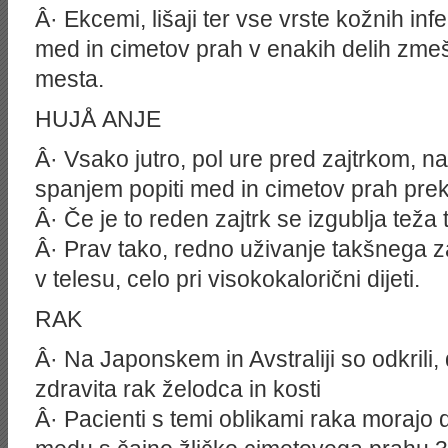
Â· Ekcemi, lišaji ter vse vrste kožnih inf
med in cimetov prah v enakih delih zme
mesta.
HUJÅ ANJE
Â· Vsako jutro, pol ure pred zajtrkom, na 
spanjem popiti med in cimetov prah prek
Â· Če je to reden zajtrk se izgublja teža 
Â· Prav tako, redno uživanje takšnega z
v telesu, celo pri visokokalorični dijeti.
RAK
Â· Na Japonskem in Avstraliji so odkrili
zdravita rak želodca in kosti
Â· Pacienti s temi oblikami raka morajo 