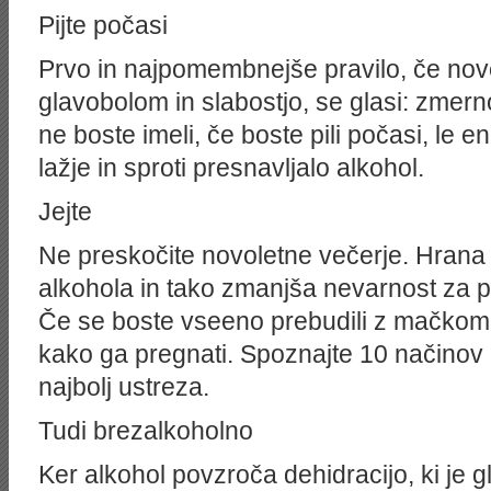
Pijte počasi
Prvo in najpomembnejše pravilo, če noveg
glavobolom in slabostjo, se glasi: zmer
ne boste imeli, če boste pili počasi, le e
lažje in sproti presnavljalo alkohol.
Jejte
Ne preskočite novoletne večerje. Hrana
alkohola in tako zmanjša nevarnost za p
Če se boste vseeno prebudili z mačkom, 
kako ga pregnati. Spoznajte 10 načinov i
najbolj ustreza.
Tudi brezalkoholno
Ker alkohol povzroča dehidracijo, ki je g