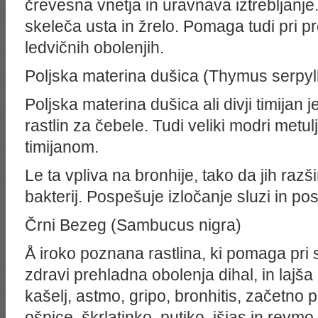
črevesna vnetja in uravnava iztrebljanje
skeleča usta in žrelo. Pomaga tudi pri pre
ledvičnih obolenjih.
Poljska materina dušica (Thymus serpyl
Poljska materina dušica ali divji timijan
rastlin za čebele. Tudi veliki modri metulj
timijanom.
Le ta vpliva na bronhije, tako da jih razši
bakterij. Pospešuje izločanje sluzi in pos
Črni Bezeg (Sambucus nigra)
Å iroko poznana rastlina, ki pomaga pri sla
zdravi prehladna obolenja dihal, in lajša 
kašelj, astmo, gripo, bronhitis, začetno p
ošpice, škrlatinko, putiko, išias in revm