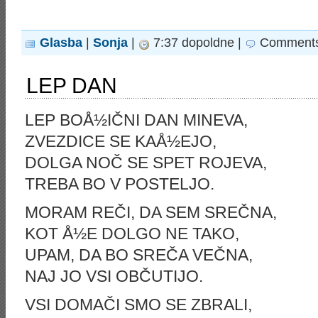
Glasba
|
Sonja
|
7:37 dopoldne |
Comments
LEP DAN
LEP BOÅ½IČNI DAN MINEVA,
ZVEZDICE SE KAÅ½EJO,
DOLGA NOČ SE SPET ROJEVA,
TREBA BO V POSTELJO.
MORAM REČI, DA SEM SREČNA,
KOT Å½E DOLGO NE TAKO,
UPAM, DA BO SREČA VEČNA,
NAJ JO VSI OBČUTIJO.
VSI DOMAČI SMO SE ZBRALI,