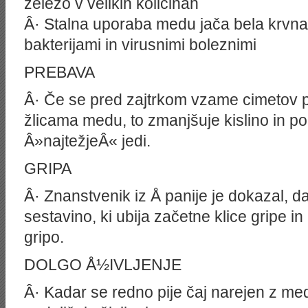
železo v velikih količinah
Â· Stalna uporaba medu jača bela krvna 
bakterijami in virusnimi boleznimi
PREBAVA
Â· Če se pred zajtrkom vzame cimetov 
žlicama medu, to zmanjšuje kislino in po
Â»najtežjeÂ« jedi.
GRIPA
Â· Znanstvenik iz Å panije je dokazal, 
sestavino, ki ubija začetne klice gripe i
gripo.
DOLGO Å½IVLJENJE
Â· Kadar se redno pije čaj narejen z m