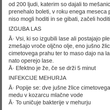
od 200 ljudi, katerim so dajali to mešan
prenehalo boleti, v roku enega meseca pa
niso mogli hoditi in se gibati, začeli hodit
IZGUBA LAS
Â· Vsi, ki so izgubili lase ali postajajo 
zmešajo vroče oljčno olje, eno jušno žli
cimetovega prahu ter to maso dajo na las
nato operejo lase.
Â· Efektno je že, če se drži 5 minut
INFEKCIJE MEHURJA
Â· Popije se: dve jušne žlice cimetovega 
medu v kozarcu mlačne vode
Â· To uničuje bakterije v mehurju