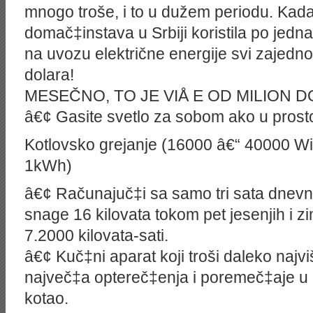
mnogo troše, i to u dužem periodu. Kad
domač‡instava u Srbiji koristila po jedna
na uvozu električne energije svi zajedn
dolara!
MESEČNO, TO JE VIÅ E OD MILION 
â€¢ Gasite svetlo za sobom ako u prosto
Kotlovsko grejanje (16000 â€“ 40000 Wi 
1kWh)
â€¢ Računajuč‡i sa samo tri sata dnevn
snage 16 kilovata tokom pet jesenjih i z
7.2000 kilovata-sati.
â€¢ Kuč‡ni aparat koji troši daleko najviš
največ‡a optereč‡enja i poremeč‡aje u 
kotao.