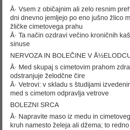
Â· Vsem z običajnim ali zelo resnim preh
dni dnevno jemljejo po eno jušno žlico 
žličke cimetovega prahu
Â· Ta način ozdravi večino kroničnih kašl
sinuse
NERVOZA IN BOLEČINE V Å½ELODC
Â· Med skupaj s cimetovim prahom zdravi
odstranjuje želodčne čire
Â· Vetrovi: v skladu s študijami izvedeni
med s cimetom odpravlja vetrove
BOLEZNI SRCA
Â· Napravite maso iz medu in cimetoveg
kruh namesto želeja ali džema; to redno 