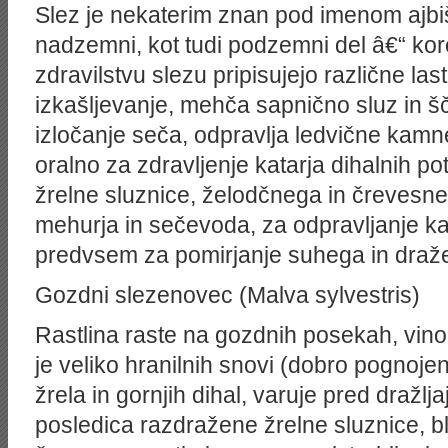
Slez je nekaterim znan pod imenom ajbiš
nadzemni, kot tudi podzemni del â€“ kor
zdravilstvu slezu pripisujejo različne last
izkašljevanje, mehča sapnično sluz in šč
izločanje seča, odpravlja ledvične kamn
oralno za zdravljenje katarja dihalnih pot
žrelne sluznice, želodčnega in črevesne
mehurja in sečevoda, za odpravljanje k
predvsem za pomirjanje suhega in draže
Gozdni slezenovec (Malva sylvestris)
Rastlina raste na gozdnih posekah, vinogr
je veliko hranilnih snovi (dobro pognoje
žrela in gornjih dihal, varuje pred dražljaji
posledica razdražene žrelne sluznice, bl