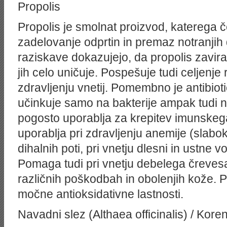
Propolis
Propolis je smolnat proizvod, katerega č
zadelovanje odprtin in premaz notranjih 
raziskave dokazujejo, da propolis zavira r
jih celo uničuje. Pospešuje tudi celjenje
zdravljenju vnetij. Pomembno je antibioti
učinkuje samo na bakterije ampak tudi n
pogosto uporablja za krepitev imunske
uporablja pri zdravljenju anemije (slabokr
dihalnih poti, pri vnetju dlesni in ustne vo
Pomaga tudi pri vnetju debelega črevesa,
različnih poškodbah in obolenjih kože. P
močne antioksidativne lastnosti.
Navadni slez (Althaea officinalis) / Kore