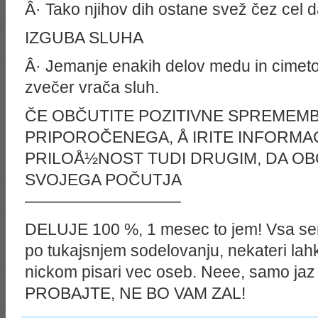
Â· Tako njihov dih ostane svež čez cel 
IZGUBA SLUHA
Â· Jemanje enakih delov medu in cimeto
zvečer vrača sluh.
ČE OBČUTITE POZITIVNE SPREMEMB
PRIPOROČENEGA, Å IRITE INFORMAC
PRILOÅ½NOST TUDI DRUGIM, DA OB
SVOJEGA POČUTJA
—————————–
DELUJE 100 %, 1 mesec to jem! Vsa sem 
po tukajsnjem sodelovanju, nekateri lahk
nickom pisari vec oseb. Neee, samo jaz
PROBAJTE, NE BO VAM ZAL!