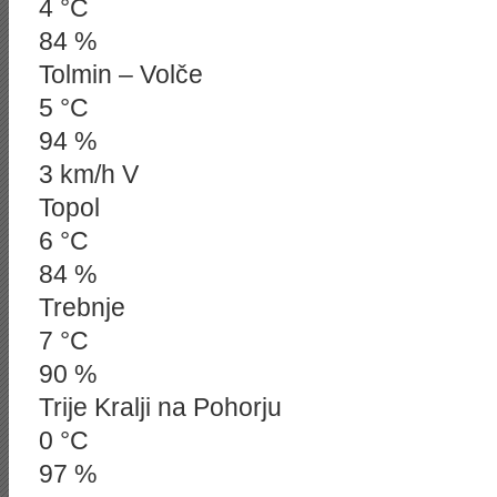
4 °C
84 %
Tolmin – Volče
5 °C
94 %
3 km/h V
Topol
6 °C
84 %
Trebnje
7 °C
90 %
Trije Kralji na Pohorju
0 °C
97 %