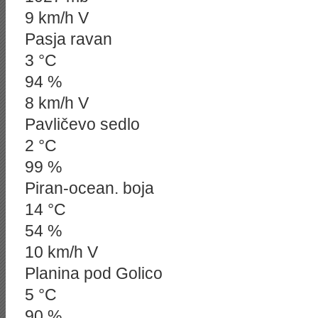
9 km/h V
Pasja ravan
3 °C
94 %
8 km/h V
Pavličevo sedlo
2 °C
99 %
Piran-ocean. boja
14 °C
54 %
10 km/h V
Planina pod Golico
5 °C
90 %