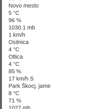
Novo mesto
5 °C
96 %
1030.1 mb
1 km/h
Osilnica
4 °C
Otlica
4 °C
85 %
17 km/h S
Park Škocj. jame
8 °C
71 %
1027 mb