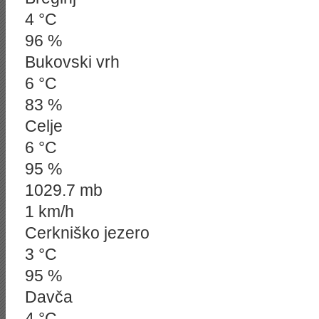
4 °C
96 %
Bukovski vrh
6 °C
83 %
Celje
6 °C
95 %
1029.7 mb
1 km/h
Cerkniško jezero
3 °C
95 %
Davča
4 °C