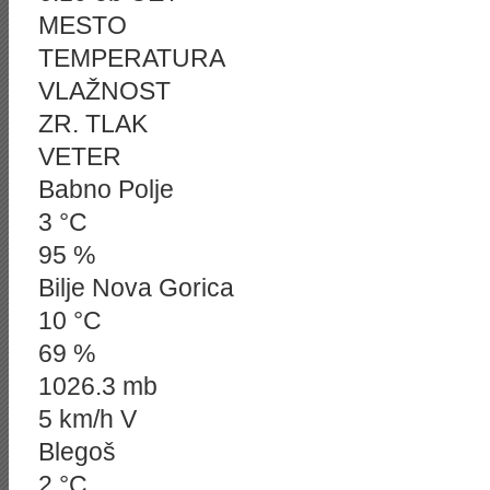
MESTO
TEMPERATURA
VLAŽNOST
ZR. TLAK
VETER
Babno Polje
3 °C
95 %
Bilje Nova Gorica
10 °C
69 %
1026.3 mb
5 km/h V
Blegoš
2 °C