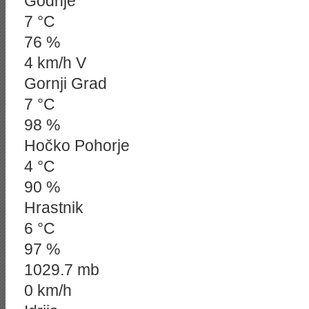
Godnje
7 °C
76 %
4 km/h V
Gornji Grad
7 °C
98 %
Hočko Pohorje
4 °C
90 %
Hrastnik
6 °C
97 %
1029.7 mb
0 km/h