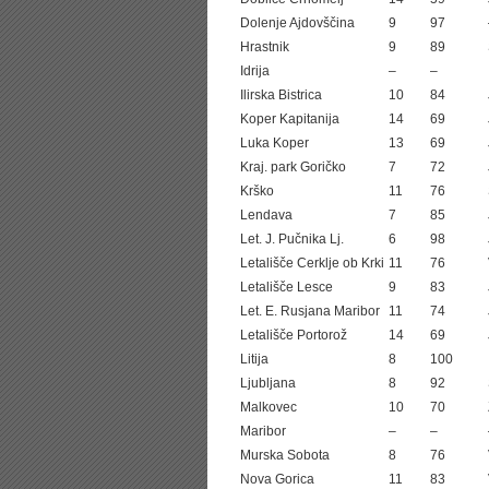
Dolenje Ajdovščina
9
97
Hrastnik
9
89
Idrija
–
–
Ilirska Bistrica
10
84
Koper Kapitanija
14
69
Luka Koper
13
69
Kraj. park Goričko
7
72
Krško
11
76
Lendava
7
85
Let. J. Pučnika Lj.
6
98
Letališče Cerklje ob Krki
11
76
Letališče Lesce
9
83
Let. E. Rusjana Maribor
11
74
Letališče Portorož
14
69
Litija
8
100
Ljubljana
8
92
Malkovec
10
70
Maribor
–
–
Murska Sobota
8
76
Nova Gorica
11
83