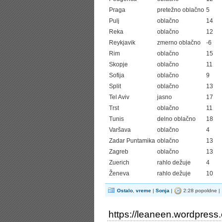
Praga
pretežno oblačno
5
Pulj
oblačno
14
Reka
oblačno
12
Reykjavik
zmerno oblačno
-6
Rim
oblačno
15
Skopje
oblačno
11
Sofija
oblačno
9
Split
oblačno
13
Tel Aviv
jasno
17
Trst
oblačno
11
Tunis
delno oblačno
18
Varšava
oblačno
4
Zadar Puntamika
oblačno
13
Zagreb
oblačno
13
Zuerich
rahlo dežuje
4
Ženeva
rahlo dežuje
10
Ostalo
,
vreme
|
Sonja
|
2:28 popoldne |
https://leaneen.wordpress