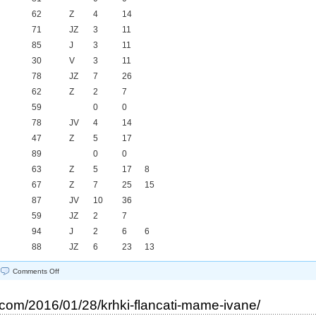
62
Z
4
14
71
JZ
3
11
85
J
3
11
30
V
3
11
78
JZ
7
26
62
Z
2
7
59
0
0
78
JV
4
14
47
Z
5
17
89
0
0
63
Z
5
17
8
67
Z
7
25
15
87
JV
10
36
59
JZ
2
7
94
J
2
6
6
88
JZ
6
23
13
on
Comments Off
VREME
V
EU
.com/2016/01/28/krhki-flancati-mame-ivane/
31.1.2016