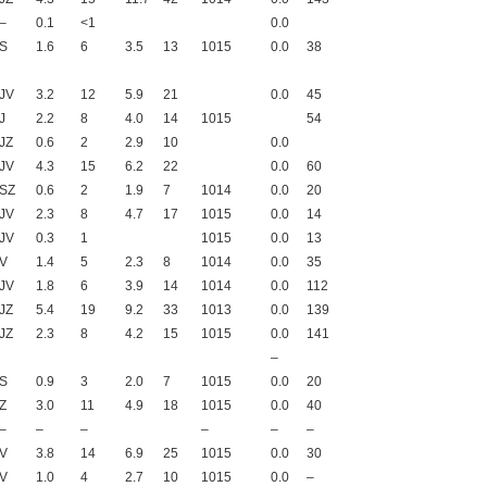
–
0.1
<1
0.0
S
1.6
6
3.5
13
1015
0.0
38
JV
3.2
12
5.9
21
0.0
45
J
2.2
8
4.0
14
1015
54
JZ
0.6
2
2.9
10
0.0
JV
4.3
15
6.2
22
0.0
60
SZ
0.6
2
1.9
7
1014
0.0
20
JV
2.3
8
4.7
17
1015
0.0
14
JV
0.3
1
1015
0.0
13
V
1.4
5
2.3
8
1014
0.0
35
JV
1.8
6
3.9
14
1014
0.0
112
JZ
5.4
19
9.2
33
1013
0.0
139
JZ
2.3
8
4.2
15
1015
0.0
141
–
S
0.9
3
2.0
7
1015
0.0
20
Z
3.0
11
4.9
18
1015
0.0
40
–
–
–
–
–
–
V
3.8
14
6.9
25
1015
0.0
30
V
1.0
4
2.7
10
1015
0.0
–