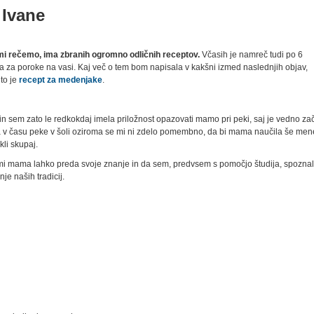
 Ivane
mi rečemo, ima zbranih ogromno odličnih receptov.
Včasih je namreč tudi po 6
la za poroke na vasi. Kaj več o tem bom napisala v kakšni izmed naslednjih objav,
to je
recept za medenjake
.
n sem zato le redkokdaj imela priložnost opazovati mamo pri peki, saj je vedno za
la v času peke v šoli oziroma se mi ni zdelo pomembno, da bi mama naučila še men
kli skupaj.
i mama lahko preda svoje znanje in da sem, predvsem s pomočjo študija, spozna
e naših tradicij.