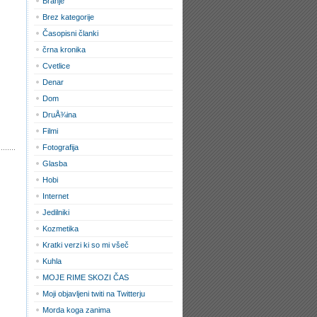
Branje
Brez kategorije
Časopisni članki
črna kronika
Cvetlice
Denar
Dom
DruÅ¾ina
Filmi
Fotografija
Glasba
Hobi
Internet
Jedilniki
Kozmetika
Kratki verzi ki so mi všeč
Kuhla
MOJE RIME SKOZI ČAS
Moji objavljeni twiti na Twitterju
Morda koga zanima