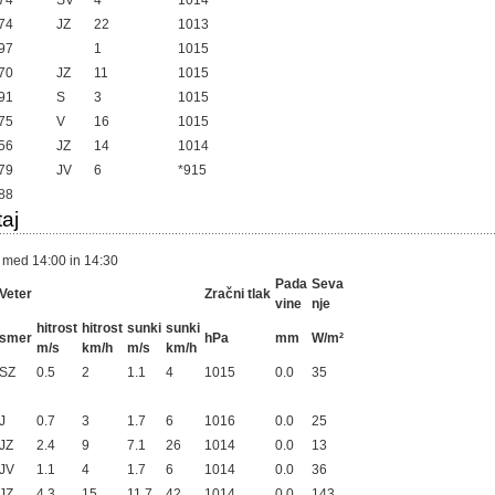
74
SV
4
1014
74
JZ
22
1013
97
1
1015
70
JZ
11
1015
91
S
3
1015
75
V
16
1015
56
JZ
14
1014
79
JV
6
*915
88
aj
 med 14:00 in 14:30
Pada
Seva
Veter
Zračni tlak
vine
nje
hitrost
hitrost
sunki
sunki
smer
hPa
mm
W/m²
m/s
km/h
m/s
km/h
SZ
0.5
2
1.1
4
1015
0.0
35
J
0.7
3
1.7
6
1016
0.0
25
JZ
2.4
9
7.1
26
1014
0.0
13
JV
1.1
4
1.7
6
1014
0.0
36
JZ
4.3
15
11.7
42
1014
0.0
143