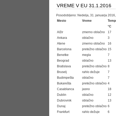
VREME V EU 31.1.2016
Posodobljeno: Nedelja, 31. januarja 2016, 
Mesto
Vreme
Temp
°C
Alžir
zmerno oblačno
17
Ankara
oblačno
3
Atene
zmerno oblačno
16
Barcelona
pretežno oblačno
15
Benetke
megla
7
Beograd
oblačno
13
Bratislava
pretežno oblačno
8
Bruselj
rahlo dežuje
7
Budimpešta
oblačno
7
Bukarešta
pretežno oblačno
4
Casablanca
jasno
18
Dublin
oblačno
12
Dubrovnik
oblačno
13
Dunaj
pretežno oblačno
6
Frankfurt
rahlo dežuje
6