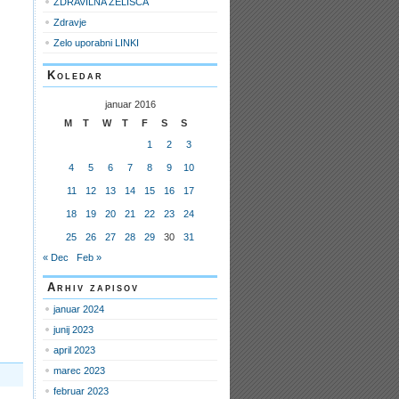
ZDRAVILNA ZELIŠČA
Zdravje
Zelo uporabni LINKI
Koledar
januar 2016
M
T
W
T
F
S
S
1
2
3
4
5
6
7
8
9
10
11
12
13
14
15
16
17
18
19
20
21
22
23
24
25
26
27
28
29
30
31
« Dec
Feb »
Arhiv zapisov
januar 2024
junij 2023
april 2023
marec 2023
februar 2023