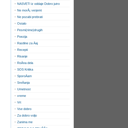
NASVETI iz oddaje Dobro jutro
Ne morÅ¡ verjemt
Ne pozabi prebrati
Ostalo
Pesmi(rime)drugih
Poezija
Rastline za Äaj
Recepti
Risanje
RoÄna dela
SOS Kritika
SporoÄam
SreÄanja
Umetnost
vreme
Vrt
Vse dobro
Za dobro voljo
Zanima me