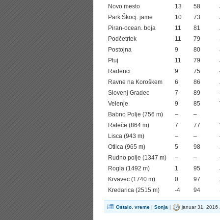
Novo mesto
13
58
Park Škocj. jame
10
73
Piran-ocean. boja
11
81
Podčetrtek
11
79
Postojna
9
80
Ptuj
11
79
Radenci
9
75
Ravne na Koroškem
6
86
Slovenj Gradec
7
89
Velenje
9
85
Babno Polje (756 m)
–
–
Rateče (864 m)
7
77
Lisca (943 m)
–
–
Otlica (965 m)
5
98
Rudno polje (1347 m)
–
–
Rogla (1492 m)
1
95
Krvavec (1740 m)
0
97
Kredarica (2515 m)
-4
94
Ostalo
,
vreme
|
Sonja
|
januar 31, 2016