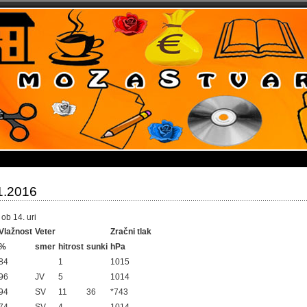
1.2016
ob 14. uri
Vlažnost
Veter
Zračni tlak
%
smer
hitrost
sunki
hPa
84
1
1015
96
JV
5
1014
94
SV
11
36
*743