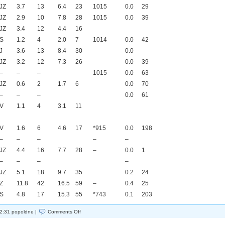
JZ
3.7
13
6.4
23
1015
0.0
29
JZ
2.9
10
7.8
28
1015
0.0
39
JZ
3.4
12
4.4
16
S
1.2
4
2.0
7
1014
0.0
42
J
3.6
13
8.4
30
0.0
JZ
3.2
12
7.3
26
0.0
39
–
–
–
1015
0.0
63
JZ
0.6
2
1.7
6
0.0
70
–
–
–
0.0
61
V
1.1
4
3.1
11
V
1.6
6
4.6
17
*915
0.0
198
–
–
–
–
–
JZ
4.4
16
7.7
28
–
0.0
1
–
–
–
–
JZ
5.1
18
9.7
35
0.2
24
Z
11.8
42
16.5
59
–
0.4
25
S
4.8
17
15.3
55
*743
0.1
203
on
 2:31 popoldne |
Comments Off
VREME