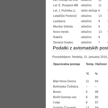
Let. Cerklje ob Krki
oblačno
11
Let. E. Rusjana MB
oblačno
11
Let. J. Pučnika Lj.
rahlo dežuje
6
Letališče Portorož
oblačno
13
Ljubljana
oblačno
9
Murska Sobota
oblačno
8
Novo mesto
oblačno
13
Rateče
oblačno
8
Slovenj Gradec
oblačno
7
Podatki z avtomatskih post
Posodobljeno: Nedelja, 31. januarja 2016,
Opazovalna postaja
Temp.
Vlažnost
°C
%
Bilje Nova Gorica
11
84
Bohinjska Češnjica
–
–
Bovec
6
98
Boršt Gorenja vas
8
80
Celje
9
97
Dobliče Črnomelj
14
59