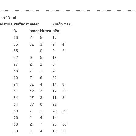
V
SLOVENIJI
31.1.2016
ob 13. uri
eratura
Vlažnost
Veter
Zračni tlak
%
smer
hitrost
hPa
66
Z
5
17
85
JZ
3
9
4
55
0
0
2
52
S
5
18
97
Z
2
5
58
Z
1
4
60
Z
6
22
94
JZ
4
14
8
61
SZ
3
12
11
84
JZ
3
11
8
64
JV
6
22
89
Z
11
40
19
76
J
4
14
68
Z
7
25
16
80
JZ
4
16
11