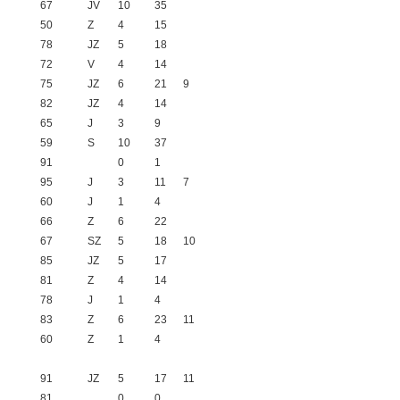
67
JV
10
35
50
Z
4
15
78
JZ
5
18
72
V
4
14
75
JZ
6
21
9
82
JZ
4
14
65
J
3
9
59
S
10
37
91
0
1
95
J
3
11
7
60
J
1
4
66
Z
6
22
67
SZ
5
18
10
85
JZ
5
17
81
Z
4
14
78
J
1
4
83
Z
6
23
11
60
Z
1
4
91
JZ
5
17
11
81
0
0