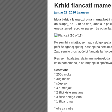
Krhki flancati mame
januar 28, 2016
Leaneen
Moja babica Ivana oziroma mama, kot ji 
dni skupaj, po 12 ur na dan, kuhala in pek
enega izmed receptov pa sem že objavila, 
Ko sem bila mlajša, sem rada dolgo spala i
peči že zgodaj zjutraj. Kasneje pa sem bi
Zato sem jo prosila, če bi flancate lahko pe
Res sem hvaležna, da imam možnost, da m
kako pomembno je ohranjanje in spoštovanj
Sestavine:
* 250g moke
* 30g masla
* ščep soli
* 4 rumenjaki
* 2 žlici kisle smetane
* 3 žlice belega vina
* 1 žlica ruma
* olje za cvrtje