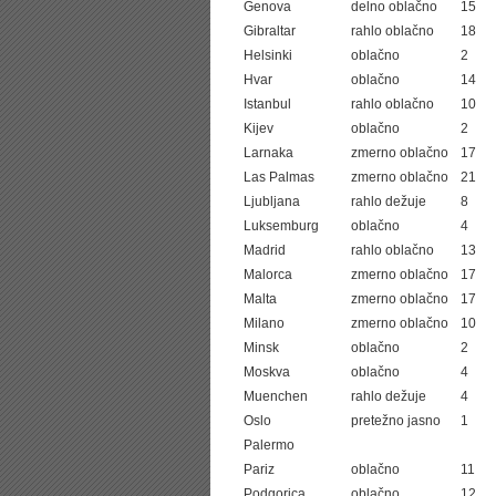
Genova
delno oblačno
15
Gibraltar
rahlo oblačno
18
Helsinki
oblačno
2
Hvar
oblačno
14
Istanbul
rahlo oblačno
10
Kijev
oblačno
2
Larnaka
zmerno oblačno
17
Las Palmas
zmerno oblačno
21
Ljubljana
rahlo dežuje
8
Luksemburg
oblačno
4
Madrid
rahlo oblačno
13
Malorca
zmerno oblačno
17
Malta
zmerno oblačno
17
Milano
zmerno oblačno
10
Minsk
oblačno
2
Moskva
oblačno
4
Muenchen
rahlo dežuje
4
Oslo
pretežno jasno
1
Palermo
Pariz
oblačno
11
Podgorica
oblačno
12