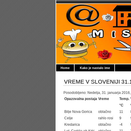
Home
Kako je nastalo ime
VREME V SLOVENIJI 31.
Posodobljeno: Nedelja, 31. januarja 2016, 
Opazovalna postaja
Vreme
Temp.
°C
Bilje Nova Gorica
oblačno
11
Celje
rahlo rosi
9
Kredarica
oblačno
-4