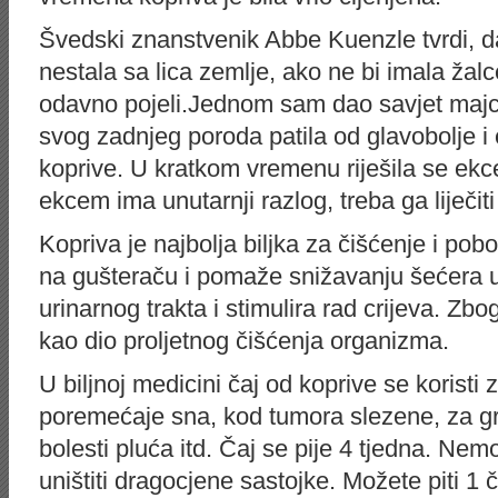
Švedski znanstvenik Abbe Kuenzle tvrdi, d
nestala sa lica zemlje, ako ne bi imala žalce.
odavno pojeli.Jednom sam dao savjet majci
svog zadnjeg poroda patila od glavobolje i
koprive. U kratkom vremenu riješila se ekc
ekcem ima unutarnji razlog, treba ga liječiti
Kopriva je najbolja biljka za čišćenje i pobo
na gušteraču i pomaže snižavanju šećera u k
urinarnog trakta i stimulira rad crijeva. Zb
kao dio proljetnog čišćenja organizma.
U biljnoj medicini čaj od koprive se koristi z
poremećaje sna, kod tumora slezene, za gr
bolesti pluća itd. Čaj se pije 4 tjedna. Nemo
uništiti dragocjene sastojke. Možete piti 1