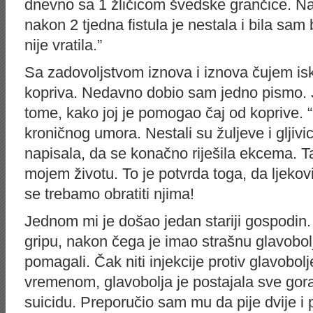
dnevno sa 1 žličicom švedske grančice. Nap
nakon 2 tjedna fistula je nestala i bila sam
nije vratila.”
Sa zadovoljstvom iznova i iznova čujem isk
kopriva. Nedavno dobio sam jedno pismo. 
tome, kako joj je pomogao čaj od koprive. 
kroničnog umora. Nestali su žuljeve i glji
napisala, da se konačno riješila ekcema. 
mojem životu. To je potvrda toga, da ljekov
se trebamo obratiti njima!
Jednom mi je došao jedan stariji gospodin. 
gripu, nakon čega je imao strašnu glavobolj
pomagali. Čak niti injekcije protiv glavobolj
vremenom, glavobolja je postajala sve gora
suicidu. Preporučio sam mu da pije dvije i p