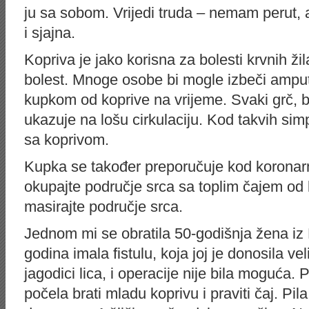
ju sa sobom. Vrijedi truda – nemam perut,
i sjajna.
Kopriva je jako korisna za bolesti krvnih žil
bolest. Mnoge osobe bi mogle izbeči amput
kupkom od koprive na vrijeme. Svaki grč, bi
ukazuje na lošu cirkulaciju. Kod takvih s
sa koprivom.
Kupka se također preporučuje kod koronarne
okupajte područje srca sa toplim čajem od 
masirajte područje srca.
Jednom mi se obratila 50-godišnja žena iz
godina imala fistulu, koja joj je donosila vel
jagodici lica, i operacije nije bila moguća.
počela brati mladu koprivu i praviti čaj. Pil