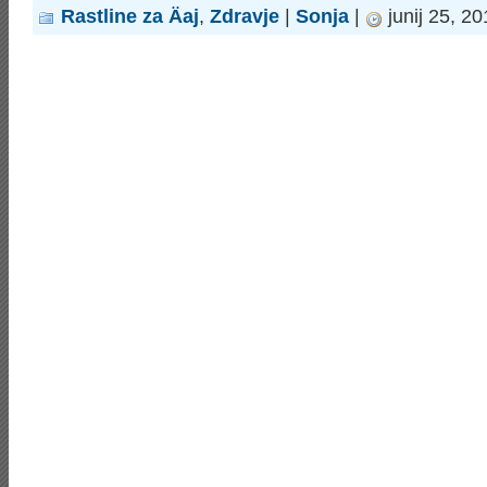
Rastline za Äaj
,
Zdravje
|
Sonja
|
junij 25, 2