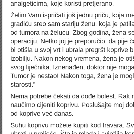
analgeticima, koje koristi pretjerano.
Želim Vam ispričati još jednu priču, koja m
gradiću sreo sam stariju ženu, koja je patil
od tumora na želucu. Zbog godina, žena se 
operaciju. Netko joj je preporučio, da pije 
bi otišla u svoj vrt i ubrala pregršt koprive 
izobilju. Nakon nekog vremena, žena je otiš
svog liječnika. Iznenađen, doktor nije mogao
Tumor je nestao! Nakon toga, žena je mogl
starosti.”
Nema potrebe čekati da dođe bolest. Rak n
naučimo cijeniti koprivu. Poslušajte moj dob
od koprive već danas.
Suhu koprivu možete kupiti kod travara. S
ubrati u proljeće. Što je mlađa i svježija ko