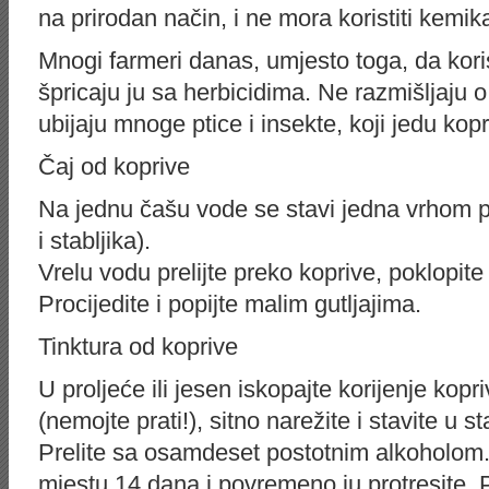
na prirodan način, i ne mora koristiti kemika
Mnogi farmeri danas, umjesto toga, da kori
špricaju ju sa herbicidima. Ne razmišljaju 
ubijaju mnoge ptice i insekte, koji jedu kopr
Čaj od koprive
Na jednu čašu vode se stavi jedna vrhom pu
i stabljika).
Vrelu vodu prelijte preko koprive, poklopite
Procijedite i popijte malim gutljajima.
Tinktura od koprive
U proljeće ili jesen iskopajte korijenje kop
(nemojte prati!), sitno narežite i stavite u s
Prelite sa osamdeset postotnim alkoholom.
mjestu 14 dana i povremeno ju protresite. Pr