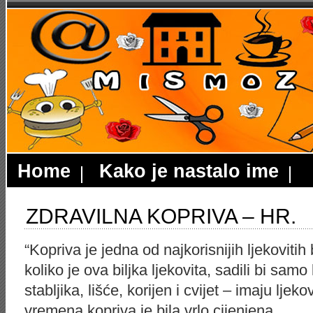
Home
Kako je nastalo ime
ZDRAVILNA KOPRIVA – HR.
“Kopriva je jedna od najkorisnijih ljekovitih b
koliko je ova biljka ljekovita, sadili bi samo
stabljika, lišće, korijen i cvijet – imaju lje
vremena kopriva je bila vrlo cijenjena.