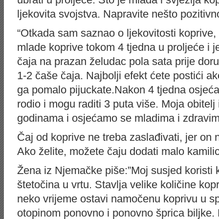
ljekovita svojstva. Napravite nešto pozitivn
“Otkada sam saznao o ljekovitosti koprive,
mlade koprive tokom 4 tjedna u proljeće i 
čaja na prazan želudac pola sata prije do
1-2 čaše čaja. Najbolji efekt ćete postići 
ga pomalo pijuckate.Nakon 4 tjedna osje
rodio i mogu raditi 3 puta više. Moja obitel
godinama i osjećamo se mladima i zdravim
Čaj od koprive ne treba zaslađivati, jer o
Ako želite, možete čaju dodati malo kamilic
Žena iz Njemačke piše:”Moj susjed koristi k
štetočina u vrtu. Stavlja velike količine ko
neko vrijeme ostavi namočenu koprivu u s
otopinom ponovno i ponovno šprica biljke. 