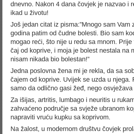
dnevno. Nakon 4 dana čovjek je nazvao i r
ikad u životu!
Još jedan citat iz pisma:”Mnogo sam Vam 
godina patim od čudne bolesti. Bio sam kod p
mogao reći, što nije u redu sa mnom. Prije
čaj od koprive, i moja je bolest nestala na
nisam nikada bio bolestan!”
Jedna poslovna žena mi je rekla, da sa so
čajem od koprive. Uvijek se uzda u njega. 
samo da odlično gasi žeđ, nego osvježava i
Za išijas, artritis, lumbago i neuritis u ru
zahvaćeno područje sa svježe ubranom ko
napraviti vruću kupku sa koprivom.
Na žalost, u modernom društvu čovjek prola