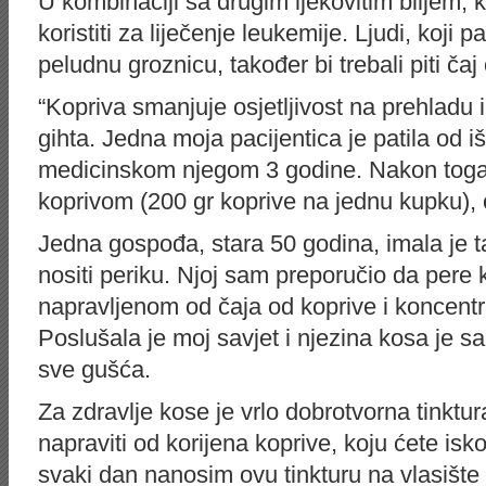
U kombinaciji sa drugim ljekovitim biljem,
koristiti za liječenje leukemije. Ljudi, koji p
peludnu groznicu, također bi trebali piti čaj
“Kopriva smanjuje osjetljivost na prehladu
gihta. Jedna moja pacijentica je patila od iš
medicinskom njegom 3 godine. Nakon toga, 
koprivom (200 gr koprive na jednu kupku), o
Jedna gospođa, stara 50 godina, imala je t
nositi periku. Njoj sam preporučio da pe
napravljenom od čaja od koprive i koncentr
Poslušala je moj savjet i njezina kosa je s
sve gušća.
Za zdravlje kose je vrlo dobrotvorna tinktur
napraviti od korijena koprive, koju ćete iskop
svaki dan nanosim ovu tinkturu na vlasište