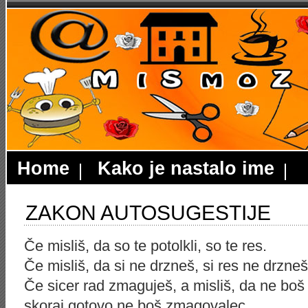
Home
Kako je nastalo ime
ZAKON AUTOSUGESTIJE
Če misliš, da so te potolkli, so te res.
Če misliš, da si ne drzneš, si res ne drzneš
Če sicer rad zmaguješ, a misliš, da ne boš
skoraj gotovo ne boš zmagovalec.