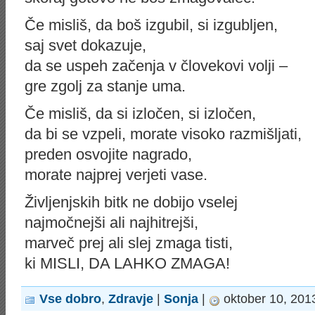
Če misliš, da boš izgubil, si izgubljen,
saj svet dokazuje,
da se uspeh začenja v človekovi volji –
gre zgolj za stanje uma.
Če misliš, da si izločen, si izločen,
da bi se vzpeli, morate visoko razmišljati,
preden osvojite nagrado,
morate najprej verjeti vase.
Življenjskih bitk ne dobijo vselej
najmočnejši ali najhitrejši,
marveč prej ali slej zmaga tisti,
ki MISLI, DA LAHKO ZMAGA!
Vse dobro
,
Zdravje
|
Sonja
|
oktober 10, 201