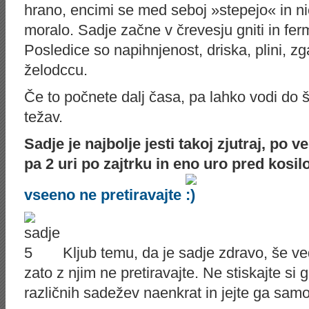
hrano, encimi se med seboj »stepejo« in nič
moralo. Sadje začne v črevesju gniti in ferm
Posledice so napihnjenost, driska, plini, z
želodccu.
Če to počnete dalj časa, pa lahko vodi do š
težav.
Sadje je najbolje jesti takoj zjutraj, po 
pa 2 uri po zajtrku in eno uro pred kosi
vseeno ne pretiravajte
Kljub temu, da je sadje zdravo, še ve
zato z njim ne pretiravajte. Ne stiskajte si 
različnih sadežev naenkrat in jejte ga sam