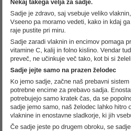
Nekaj takega velja za sadje.
Sadje je zdravo, saj vsebuje veliko vlaknin,
Vseeno pa moramo vedeti, kako in kdaj ga j
raje pustite pri miru.
Sadje zaradi vlaknin in encimov pomaga pri
vitamine C, kalij in folno kislino. Vendar tu
preveč, ne učinkuje več tako, kot bi si želel
Sadje jejte samo na prazen želodec
Ko jemo sadje, začne naš prebavni sistem ze
potrebne encime za prebavo sadja. Enostavn
potrebujejo samo kratek čas, da se popoln
sadje jemo samo, naš želodec lahko hitro o
vlaknine in enostavne sladkorje, ki jih vseb
Če sadje jeste po drugem obroku, se sadje