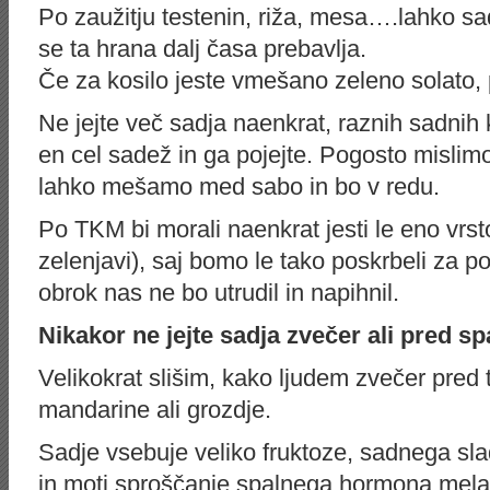
Po zaužitju testenin, riža, mesa….lahko sad
se ta hrana dalj časa prebavlja.
Če za kosilo jeste vmešano zeleno solato, p
Ne jejte več sadja naenkrat, raznih sadnih k
en cel sadež in ga pojejte. Pogosto mislimo
lahko mešamo med sabo in bo v redu.
Po TKM bi morali naenkrat jesti le eno vrsto
zelenjavi), saj bomo le tako poskrbeli za po
obrok nas ne bo utrudil in napihnil.
Nikakor ne jejte sadja zvečer ali pred s
Velikokrat slišim, kako ljudem zvečer pred t
mandarine ali grozdje.
Sadje vsebuje veliko fruktoze, sadnega slad
in moti sproščanje spalnega hormona melat