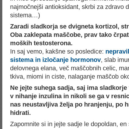
najmočnejši antioksidant, skrbi za zdravo
sistema…)
Zaradi sladkorja se dvigneta kortizol, st
Oba zaklepata maščobe, prav tako črpat
moških testosterona.
In saj vemo, kakšne so posledice:
nepravi
sistema in izločanje hormonov
, slab imu
delovnega elana, več maščobnih celic, manj
tkiva, miomi in ciste, nalaganje maščob ok
Ne jejte suhega sadja, saj ima sladkorje
v nihanje inzulina in nikoli se ga v resn
nas neustavljiva želja po hranjenju, po h
hidrati.
Zapomnite si in jejte sadje le dopoldan, e