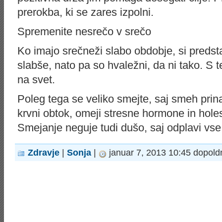
prerokba, ki se zares izpolni.
Spremenite nesrečo v srečo
Ko imajo srečneži slabo obdobje, si predsta
slabše, nato pa so hvaležni, da ni tako. S 
na svet.
Poleg tega se veliko smejte, saj smeh prinaš
krvni obtok, omeji stresne hormone in holest
Smejanje neguje tudi dušo, saj odplavi vse
Zdravje
|
Sonja
|
januar 7, 2013 10:45 dopold