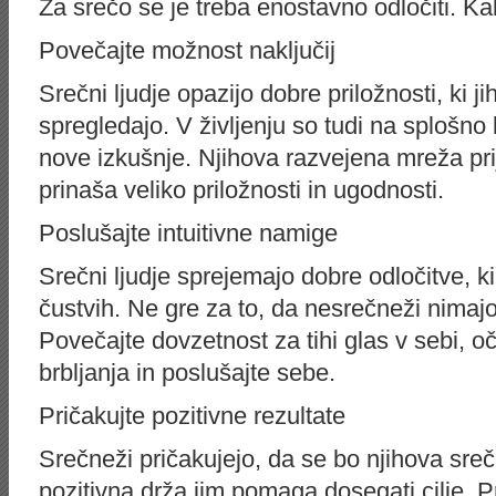
Za srečo se je treba enostavno odločiti. K
Povečajte možnost naključij
Srečni ljudje opazijo dobre priložnosti, ki j
spregledajo. V življenju so tudi na splošno 
nove izkušnje. Njihova razvejena mreža pri
prinaša veliko priložnosti in ugodnosti.
Poslušajte intuitivne namige
Srečni ljudje sprejemajo dobre odločitve, ki
čustvih. Ne gre za to, da nesrečneži nimajo i
Povečajte dovzetnost za tihi glas v sebi, o
brbljanja in poslušajte sebe.
Pričakujte pozitivne rezultate
Srečneži pričakujejo, da se bo njihova sreč
pozitivna drža jim pomaga dosegati cilje. 