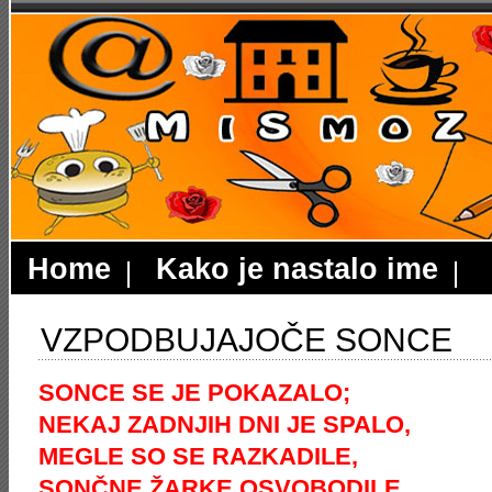
Home
Kako je nastalo ime
VZPODBUJAJOČE SONCE
SONCE SE JE POKAZALO;
NEKAJ ZADNJIH DNI JE SPALO,
MEGLE SO SE RAZKADILE,
SONČNE ŽARKE OSVOBODILE.