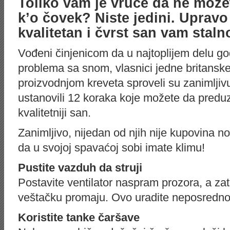
Toliko vam je vruće da ne može
k’o čovek? Niste jedini. Upravo
kvalitetan i čvrst san vam staln
Vođeni činjenicom da u najtoplijem delu god
problema sa snom, vlasnici jedne britanske
proizvodnjom kreveta sproveli su zanimlji
ustanovili 12 koraka koje možete da predu
kvalitetniji san.
Zanimljivo, nijedan od njih nije kupovina 
da u svojoj spavaćoj sobi imate klimu!
Pustite vazduh da struji
Postavite ventilator naspram prozora, a zat
veštačku promaju. Ovo uradite neposredno 
Koristite tanke čaršave