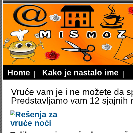
Home
Kako je nastalo ime
Vruće vam je i ne možete da 
Predstavljamo vam 12 sjajnih 