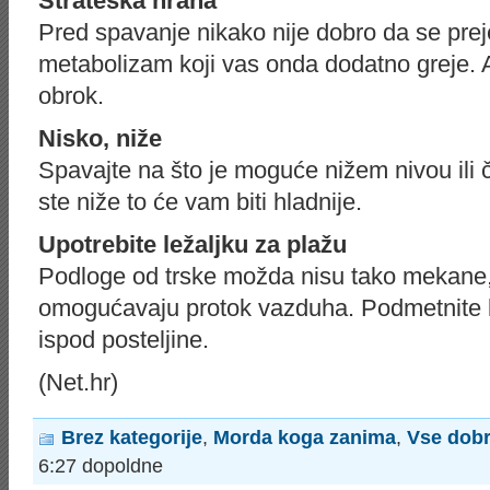
Strateška hrana
Pred spavanje nikako nije dobro da se prej
metabolizam koji vas onda dodatno greje. A
obrok.
Nisko, niže
Spavajte na što je moguće nižem nivou ili 
ste niže to će vam biti hladnije.
Upotrebite ležaljku za plažu
Podloge od trske možda nisu tako mekane, 
omogućavaju protok vazduha. Podmetnite le
ispod posteljine.
(Net.hr)
Brez kategorije
,
Morda koga zanima
,
Vse dob
6:27 dopoldne