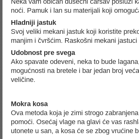
Neka vam običan dušečni čaršav posluži kao
noći. Pamuk i lan su materijali koji omoguć
Hladniji jastuk
Svoj veliki mekani jastuk koji koristite pr
manjim i čvršćim. Raskošni mekani jastuci 
Udobnost pre svega
Ako spavate odeveni, neka to bude lagana
mogućnosti na bretele i bar jedan broj već
veličine.
Mokra kosa
Ova metoda koja je zimi strogo zabranjena,
pomoći. Osećaj vlage na glavi će vas rashl
utonete u san, a kosa će se zbog vrućine br