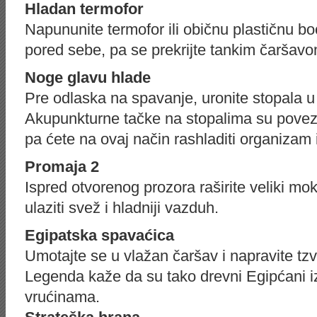
Hladan termofor
Napununite termofor ili običnu plastičnu b
pored sebe, pa se prekrijte tankim čaršavo
Noge glavu hlade
Pre odlaska na spavanje, uronite stopala 
Akupunkturne tačke na stopalima su povez
pa ćete na ovaj način rashladiti organizam 
Promaja 2
Ispred otvorenog prozora raširite veliki m
ulaziti svež i hladniji vazduh.
Egipatska spavaćica
Umotajte se u vlažan čaršav i napravite tz
Legenda kaže da su tako drevni Egipćani izl
vrućinama.