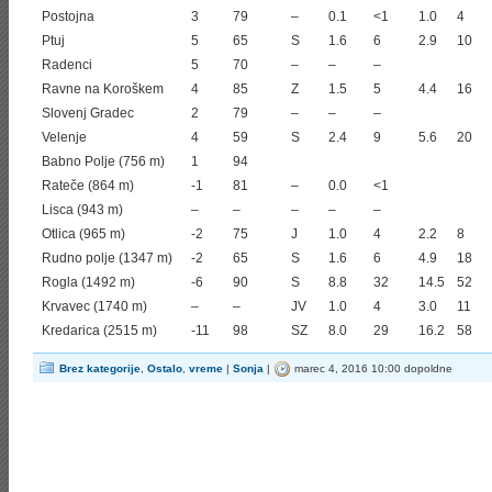
Postojna
3
79
–
0.1
<1
1.0
4
Ptuj
5
65
S
1.6
6
2.9
10
Radenci
5
70
–
–
–
Ravne na Koroškem
4
85
Z
1.5
5
4.4
16
Slovenj Gradec
2
79
–
–
–
Velenje
4
59
S
2.4
9
5.6
20
Babno Polje (756 m)
1
94
Rateče (864 m)
-1
81
–
0.0
<1
Lisca (943 m)
–
–
–
–
–
Otlica (965 m)
-2
75
J
1.0
4
2.2
8
Rudno polje (1347 m)
-2
65
S
1.6
6
4.9
18
Rogla (1492 m)
-6
90
S
8.8
32
14.5
52
Krvavec (1740 m)
–
–
JV
1.0
4
3.0
11
Kredarica (2515 m)
-11
98
SZ
8.0
29
16.2
58
Brez kategorije
,
Ostalo
,
vreme
|
Sonja
|
marec 4, 2016 10:00 dopoldne