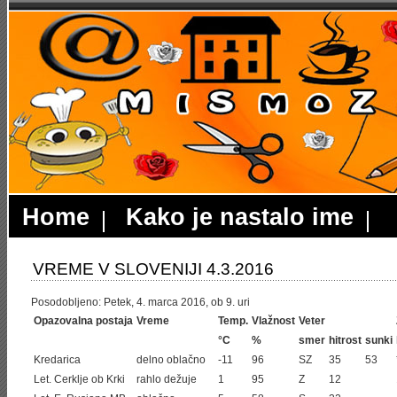
Home
Kako je nastalo ime
VREME V SLOVENIJI 4.3.2016
Posodobljeno: Petek, 4. marca 2016, ob 9. uri
Opazovalna postaja
Vreme
Temp.
Vlažnost
Veter
°C
%
smer
hitrost
sunki
Kredarica
delno oblačno
-11
96
SZ
35
53
Let. Cerklje ob Krki
rahlo dežuje
1
95
Z
12