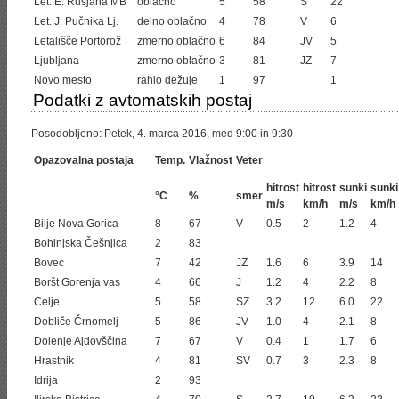
Let. E. Rusjana MB
oblačno
5
58
S
22
Let. J. Pučnika Lj.
delno oblačno
4
78
V
6
Letališče Portorož
zmerno oblačno
6
84
JV
5
Ljubljana
zmerno oblačno
3
81
JZ
7
Novo mesto
rahlo dežuje
1
97
1
Podatki z avtomatskih postaj
Posodobljeno: Petek, 4. marca 2016, med 9:00 in 9:30
Opazovalna postaja
Temp.
Vlažnost
Veter
hitrost
hitrost
sunki
sunki
°C
%
smer
m/s
km/h
m/s
km/h
Bilje Nova Gorica
8
67
V
0.5
2
1.2
4
Bohinjska Češnjica
2
83
Bovec
7
42
JZ
1.6
6
3.9
14
Boršt Gorenja vas
4
66
J
1.2
4
2.2
8
Celje
5
58
SZ
3.2
12
6.0
22
Dobliče Črnomelj
5
86
JV
1.0
4
2.1
8
Dolenje Ajdovščina
7
67
V
0.4
1
1.7
6
Hrastnik
4
81
SV
0.7
3
2.3
8
Idrija
2
93