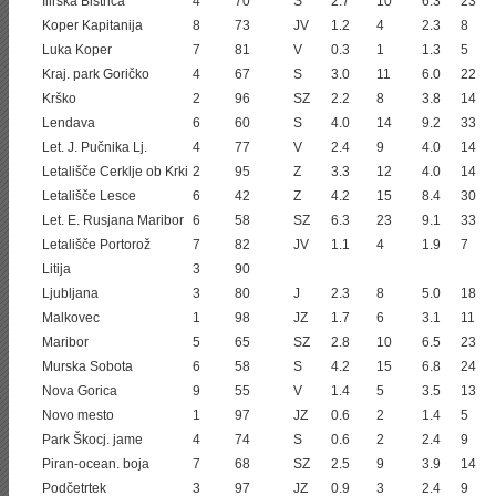
Ilirska Bistrica
4
70
S
2.7
10
6.3
23
Koper Kapitanija
8
73
JV
1.2
4
2.3
8
Luka Koper
7
81
V
0.3
1
1.3
5
Kraj. park Goričko
4
67
S
3.0
11
6.0
22
Krško
2
96
SZ
2.2
8
3.8
14
Lendava
6
60
S
4.0
14
9.2
33
Let. J. Pučnika Lj.
4
77
V
2.4
9
4.0
14
Letališče Cerklje ob Krki
2
95
Z
3.3
12
4.0
14
Letališče Lesce
6
42
Z
4.2
15
8.4
30
Let. E. Rusjana Maribor
6
58
SZ
6.3
23
9.1
33
Letališče Portorož
7
82
JV
1.1
4
1.9
7
Litija
3
90
Ljubljana
3
80
J
2.3
8
5.0
18
Malkovec
1
98
JZ
1.7
6
3.1
11
Maribor
5
65
SZ
2.8
10
6.5
23
Murska Sobota
6
58
S
4.2
15
6.8
24
Nova Gorica
9
55
V
1.4
5
3.5
13
Novo mesto
1
97
JZ
0.6
2
1.4
5
Park Škocj. jame
4
74
S
0.6
2
2.4
9
Piran-ocean. boja
7
68
SZ
2.5
9
3.9
14
Podčetrtek
3
97
JZ
0.9
3
2.4
9