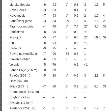
Murska Sobota
-9
93
V
0.8
3
1.3
5
Nova Gorica
-3
83
–
0.1
<1
Novo mesto
-7
93
V
0.6
2
1.2
4
Park Škocj. jame
-3
54
JV
1.5
5
5.5
20
Piran-ocean. boja
4
40
V
7.4
27
9.1
33
Podčetrtek
-8
95
–
0.2
<1
Postojna
-5
77
S
6.0
22
10.8
39
Ptuj
-8
94
–
0.2
<1
Radenci
-9
95
–
–
–
Ravne na Koroškem
-7
90
SZ
0.3
1
Slovenj Gradec
-6
85
–
–
–
Velenje
-5
79
–
0.2
<1
Babno Polje (756 m)
-8
89
Rateče (864 m)
-5
88
V
0.9
3
2.3
8
Lisca (943 m)
–
–
–
–
–
Otlica (965 m)
-7
80
S
3.9
14
8.5
31
Rudno polje (1347 m)
–
–
–
–
–
Rogla (1492 m)
–
–
–
–
–
Krvavec (1740 m)
–
–
–
–
–
Kredarica (2515 m)
-1
2
V
1.0
4
1.9
7