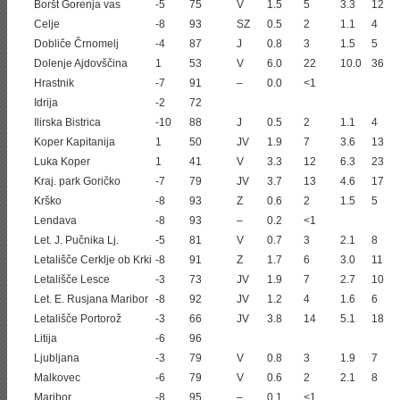
Boršt Gorenja vas
-5
75
V
1.5
5
3.3
12
Celje
-8
93
SZ
0.5
2
1.1
4
Dobliče Črnomelj
-4
87
J
0.8
3
1.5
5
Dolenje Ajdovščina
1
53
V
6.0
22
10.0
36
Hrastnik
-7
91
–
0.0
<1
Idrija
-2
72
Ilirska Bistrica
-10
88
J
0.5
2
1.1
4
Koper Kapitanija
1
50
JV
1.9
7
3.6
13
Luka Koper
1
41
V
3.3
12
6.3
23
Kraj. park Goričko
-7
79
JV
3.7
13
4.6
17
Krško
-8
93
Z
0.6
2
1.5
5
Lendava
-8
93
–
0.2
<1
Let. J. Pučnika Lj.
-5
81
V
0.7
3
2.1
8
Letališče Cerklje ob Krki
-8
91
Z
1.7
6
3.0
11
Letališče Lesce
-3
73
JV
1.9
7
2.7
10
Let. E. Rusjana Maribor
-8
92
JV
1.2
4
1.6
6
Letališče Portorož
-3
66
JV
3.8
14
5.1
18
Litija
-6
96
Ljubljana
-3
79
V
0.8
3
1.9
7
Malkovec
-6
79
V
0.6
2
2.1
8
Maribor
-8
95
–
0.1
<1