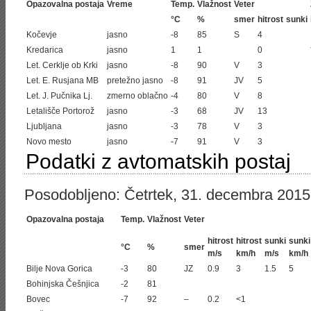
Opazovalna postaja
Vreme
Temp.
Vlažnost
Veter
°C
%
smer
hitrost
sunki
Kočevje
jasno
-8
85
S
4
Kredarica
jasno
1
1
0
Let. Cerklje ob Krki
jasno
-8
90
V
3
Let. E. Rusjana MB
pretežno jasno
-8
91
JV
5
Let. J. Pučnika Lj.
zmerno oblačno
-4
80
V
8
Letališče Portorož
jasno
-3
68
JV
13
Ljubljana
jasno
-3
78
V
3
Novo mesto
jasno
-7
91
V
3
Podatki z avtomatskih postaj
Posodobljeno: Četrtek, 31. decembra 2015
Opazovalna postaja
Temp.
Vlažnost
Veter
hitrost
hitrost
sunki
sunki
°C
%
smer
m/s
km/h
m/s
km/h
Bilje Nova Gorica
-3
80
JZ
0.9
3
1.5
5
Bohinjska Češnjica
-2
81
Bovec
-7
92
–
0.2
<1