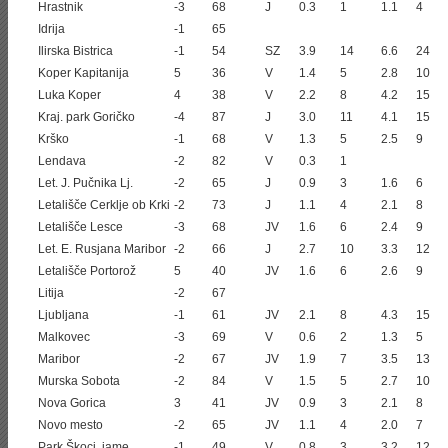
Hrastnik
-3
68
J
0.3
1
1.1
4
Idrija
-1
65
Ilirska Bistrica
-1
54
SZ
3.9
14
6.6
24
Koper Kapitanija
5
36
V
1.4
5
2.8
10
Luka Koper
4
38
V
2.2
8
4.2
15
Kraj. park Goričko
-4
87
J
3.0
11
4.1
15
Krško
-1
68
V
1.3
5
2.5
9
Lendava
-2
82
V
0.3
1
Let. J. Pučnika Lj.
-2
65
J
0.9
3
1.6
6
Letališče Cerklje ob Krki
-2
73
J
1.1
4
2.1
8
Letališče Lesce
-3
68
JV
1.6
6
2.4
9
Let. E. Rusjana Maribor
-2
66
J
2.7
10
3.3
12
Letališče Portorož
5
40
JV
1.6
6
2.6
9
Litija
-2
67
Ljubljana
-1
61
JV
2.1
8
4.3
15
Malkovec
-3
69
V
0.6
2
1.3
5
Maribor
-2
67
JV
1.9
7
3.5
13
Murska Sobota
-2
84
V
1.5
5
2.7
10
Nova Gorica
3
41
JV
0.9
3
2.1
8
Novo mesto
-2
65
JV
1.1
4
2.0
7
Park Škocj. jame
-1
49
V
0.8
3
3.2
12