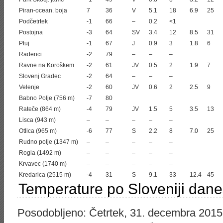
Piran-ocean. boja
7
36
V
5.1
18
6.9
25
Podčetrtek
-1
66
–
0.2
<1
Postojna
-3
64
SV
3.4
12
8.5
31
Ptuj
-1
67
J
0.9
3
1.8
6
Radenci
-2
79
–
–
–
Ravne na Koroškem
-2
61
JV
0.5
2
1.9
7
Slovenj Gradec
-2
64
–
–
–
Velenje
-2
60
JV
0.6
2
2.5
9
Babno Polje (756 m)
-7
80
Rateče (864 m)
-4
79
JV
1.5
5
3.5
13
Lisca (943 m)
–
–
–
–
–
Otlica (965 m)
-6
77
S
2.2
8
7.0
25
Rudno polje (1347 m)
–
–
–
–
–
Rogla (1492 m)
–
–
–
–
–
Krvavec (1740 m)
–
–
–
–
–
Kredarica (2515 m)
-4
31
S
9.1
33
12.4
45
Temperature po Sloveniji dane
Posodobljeno: Četrtek, 31. decembra 2015,