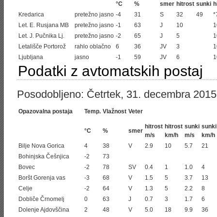
°C
%
smer
hitrost
sunki
h
Kredarica
pretežno jasno
-4
31
S
32
49
*
Let. E. Rusjana MB
pretežno jasno
-1
63
J
10
1
Let. J. Pučnika Lj.
pretežno jasno
-2
65
J
5
1
Letališče Portorož
rahlo oblačno
6
36
JV
3
1
Ljubljana
jasno
-1
59
JV
6
1
Podatki z avtomatskih postaj
Posodobljeno: Četrtek, 31. decembra 2015
Opazovalna postaja
Temp.
Vlažnost
Veter
hitrost
hitrost
sunki
sunki
°C
%
smer
m/s
km/h
m/s
km/h
Bilje Nova Gorica
4
38
V
2.9
10
5.7
21
Bohinjska Češnjica
-2
73
Bovec
-2
78
SV
0.4
1
1.0
4
Boršt Gorenja vas
-3
68
V
1.5
5
3.7
13
Celje
-2
64
V
1.3
5
2.2
8
Dobliče Črnomelj
0
63
J
0.7
3
1.7
6
Dolenje Ajdovščina
2
48
V
5.0
18
9.9
36