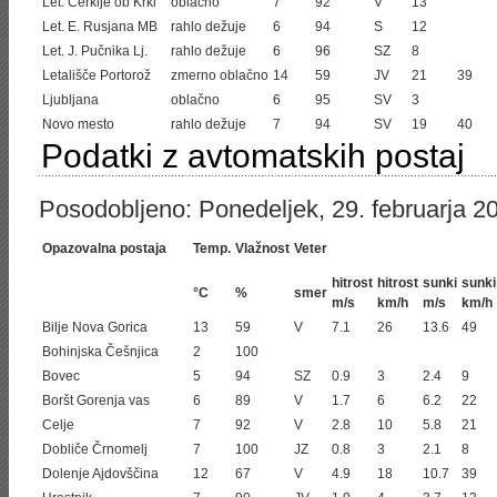
Let. Cerklje ob Krki
oblačno
7
92
V
13
Let. E. Rusjana MB
rahlo dežuje
6
94
S
12
Let. J. Pučnika Lj.
rahlo dežuje
6
96
SZ
8
Letališče Portorož
zmerno oblačno
14
59
JV
21
39
Ljubljana
oblačno
6
95
SV
3
Novo mesto
rahlo dežuje
7
94
SV
19
40
Podatki z avtomatskih postaj
Posodobljeno: Ponedeljek, 29. februarja 2
Opazovalna postaja
Temp.
Vlažnost
Veter
hitrost
hitrost
sunki
sunki
°C
%
smer
m/s
km/h
m/s
km/h
Bilje Nova Gorica
13
59
V
7.1
26
13.6
49
Bohinjska Češnjica
2
100
Bovec
5
94
SZ
0.9
3
2.4
9
Boršt Gorenja vas
6
89
V
1.7
6
6.2
22
Celje
7
92
V
2.8
10
5.8
21
Dobliče Črnomelj
7
100
JZ
0.8
3
2.1
8
Dolenje Ajdovščina
12
67
V
4.9
18
10.7
39