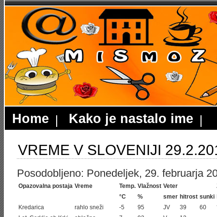
Home
Kako je nastalo ime
VREME V SLOVENIJI 29.2.20
Posodobljeno: Ponedeljek, 29. februarja 20
Opazovalna postaja
Vreme
Temp.
Vlažnost
Veter
°C
%
smer
hitrost
sunki
Kredarica
rahlo sneži
-5
95
JV
39
60