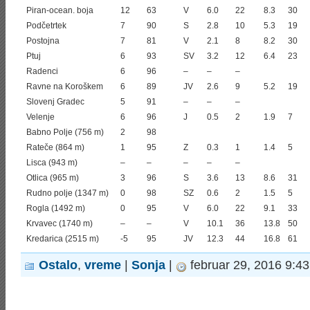
Piran-ocean. boja
12
63
V
6.0
22
8.3
30
Podčetrtek
7
90
S
2.8
10
5.3
19
Postojna
7
81
V
2.1
8
8.2
30
Ptuj
6
93
SV
3.2
12
6.4
23
Radenci
6
96
–
–
–
Ravne na Koroškem
6
89
JV
2.6
9
5.2
19
Slovenj Gradec
5
91
–
–
–
Velenje
6
96
J
0.5
2
1.9
7
Babno Polje (756 m)
2
98
Rateče (864 m)
1
95
Z
0.3
1
1.4
5
Lisca (943 m)
–
–
–
–
–
Otlica (965 m)
3
96
S
3.6
13
8.6
31
Rudno polje (1347 m)
0
98
SZ
0.6
2
1.5
5
Rogla (1492 m)
0
95
V
6.0
22
9.1
33
Krvavec (1740 m)
–
–
V
10.1
36
13.8
50
Kredarica (2515 m)
-5
95
JV
12.3
44
16.8
61
Ostalo
,
vreme
|
Sonja
|
februar 29, 2016 9:4