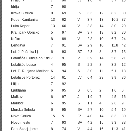
Hrastnik
7
90
JV
1.0
4
3.7
13
Idrija
7
98
Ilirska Bistrica
9
69
JV
3.3
12
8.2
30
Koper Kapitanija
13
62
V
3.7
13
10.2
37
Luka Koper
13
66
V
3.8
14
8.0
29
Kraj. park Goričko
5
97
SV
3.7
13
8.2
30
Krško
8
89
V
2.8
10
6.7
24
Lendava
7
91
SV
2.9
10
11.8
42
Let. J. Pučnika Lj.
6
93
SZ
2.3
8
3.7
13
Letališče Cerklje ob Krki
7
91
V
3.9
14
5.8
21
Letališče Lesce
4
95
S
2.2
8
3.2
12
Let. E. Rusjana Maribor
6
94
S
3.0
11
5.1
18
Letališče Portorož
14
61
JV
6.4
23
9.9
36
Litija
7
92
Ljubljana
6
95
S
0.5
2
1.6
6
Malkovec
6
97
J
1.9
7
4.5
16
Maribor
6
95
S
1.1
4
2.6
9
Murska Sobota
6
95
SV
2.7
10
5.4
19
Nova Gorica
15
51
JZ
4.0
14
8.3
30
Novo mesto
7
93
SV
4.2
15
9.3
33
Park Škocj. jame
8
74
V
4.4
16
11.3
41