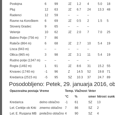
Postojna
6
99
JZ
1.2
4
5.0
18
Ptuj
12
63
JZ
6.7
24
13.3
48
Radenci
12
59
–
–
–
Ravne na Koroškem
6
69
JZ
0.5
2
1.5
5
Slovenj Gradec
9
65
–
–
–
Velenje
10
62
JZ
2.0
7
7.0
25
Babno Polje (756 m)
7
86
Rateče (864 m)
6
68
JZ
2.7
10
5.4
19
Lisca (943 m)
–
–
–
–
–
Otlica (965 m)
3
98
JZ
3.1
11
5.4
19
Rudno polje (1347 m)
–
–
–
–
–
Rogla (1492 m)
1
91
JZ
8.6
31
15.2
55
Krvavec (1740 m)
-1
96
Z
14.5
52
19.8
71
Kredarica (2515 m)
-5
95
SZ
10.3
37
24.7
89
Posodobljeno: Petek, 29. januarja 2016, ob
Opazovalna postaja
Vreme
Temp.
Vlažnost
Veter
°C
%
smer
hitrost
sunk
Kredarica
delno oblačno
-1
61
SZ
13
Let. Cerklje ob Krki
zmerno oblačno
7
86
SZ
2
Let. E. Rusjana MB
pretežno oblačno
4
90
SZ
4