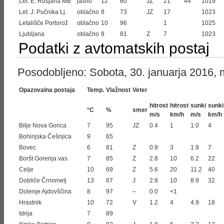
Let. E. Rusjana MB
jasno
12
60
JZ
21
44
1019
Let. J. Pučnika Lj.
oblačno
8
73
JZ
17
1023
Letališče Portorož
oblačno
10
96
1
1025
Ljubljana
oblačno
8
81
Z
7
1023
Podatki z avtomatskih postaj
Posodobljeno: Sobota, 30. januarja 2016, 
Opazovalna postaja
Temp.
Vlažnost
Veter
hitrost
hitrost
sunki
sunki
°C
%
smer
m/s
km/h
m/s
km/h
Bilje Nova Gorica
7
95
JZ
0.4
1
1.0
4
Bohinjska Češnjica
9
65
Bovec
6
81
Z
0.9
3
1.9
7
Boršt Gorenja vas
7
85
Z
2.8
10
6.2
22
Celje
10
69
Z
5.6
20
11.2
40
Dobliče Črnomelj
13
67
J
2.8
10
8.9
32
Dolenje Ajdovščina
8
97
–
0.0
<1
Hrastnik
10
72
V
1.2
4
4.9
18
Idrija
7
89