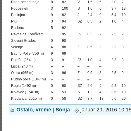
Piran-ocean. boja
8
82
V
1.5
5
2.0
7
Podčetrtek
3
100
S
1.6
6
3.7
13
Postojna
9
82
J
2.4
9
5.4
19
Ptuj
3
94
SZ
0.5
2
1.0
4
Radenci
5
92
–
–
–
Ravne na Koroškem
1
95
JV
0.5
2
2.5
9
Slovenj Gradec
0
98
–
–
–
Velenje
4
88
Z
0.5
2
2.3
8
Babno Polje (756 m)
9
69
Rateče (864 m)
3
91
JZ
1.0
4
2.3
8
Lisca (943 m)
–
–
–
–
–
Otlica (965 m)
3
96
Z
0.9
3
2.5
9
Rudno polje (1347 m)
–
–
–
–
–
Rogla (1492 m)
5
60
SZ
2.6
9
5.2
19
Krvavec (1740 m)
6
53
S
1.2
4
3.6
13
Kredarica (2515 m)
0
58
SZ
3.7
13
5.6
20
Ostalo
,
vreme
|
Sonja
|
januar 29, 2016 10:1