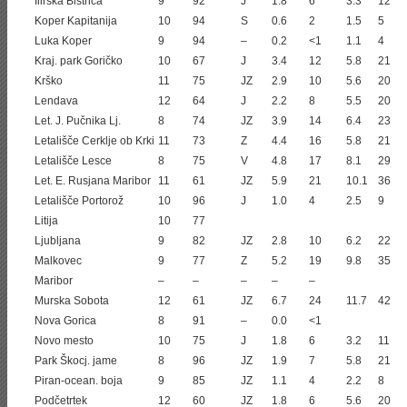
Ilirska Bistrica
9
92
J
1.8
6
3.3
12
Koper Kapitanija
10
94
S
0.6
2
1.5
5
Luka Koper
9
94
–
0.2
<1
1.1
4
Kraj. park Goričko
10
67
J
3.4
12
5.8
21
Krško
11
75
JZ
2.9
10
5.6
20
Lendava
12
64
J
2.2
8
5.5
20
Let. J. Pučnika Lj.
8
74
JZ
3.9
14
6.4
23
Letališče Cerklje ob Krki
11
73
Z
4.4
16
5.8
21
Letališče Lesce
8
75
V
4.8
17
8.1
29
Let. E. Rusjana Maribor
11
61
JZ
5.9
21
10.1
36
Letališče Portorož
10
96
J
1.0
4
2.5
9
Litija
10
77
Ljubljana
9
82
JZ
2.8
10
6.2
22
Malkovec
9
77
Z
5.2
19
9.8
35
Maribor
–
–
–
–
–
Murska Sobota
12
61
JZ
6.7
24
11.7
42
Nova Gorica
8
91
–
0.0
<1
Novo mesto
10
75
J
1.8
6
3.2
11
Park Škocj. jame
8
96
JZ
1.9
7
5.8
21
Piran-ocean. boja
9
85
JZ
1.1
4
2.2
8
Podčetrtek
12
60
JZ
1.8
6
5.6
20