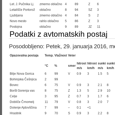
Let. J. Pučnika Lj.
zmerno oblačno
4
89
Z
6
Letališče Portorož
oblačno
8
94
SZ
3
Ljubljana
zmerno oblačno
4
84
S
2
Novo mesto
rahlo oblačno
5
86
Z
3
Postojna
oblačno
9
89
JZ
11
Podatki z avtomatskih postaj
Posodobljeno: Petek, 29. januarja 2016, m
Opazovalna postaja
Temp.
Vlažnost
Veter
hitrost
hitrost
sunki
sunki
°C
%
smer
m/s
km/h
m/s
km/h
Bilje Nova Gorica
6
99
V
0.9
3
1.5
5
Bohinjska Češnjica
2
99
Bovec
6
75
V
0.9
3
2.1
8
Boršt Gorenja vas
8
75
Z
1.3
5
2.9
10
Celje
3
95
Z
0.7
3
1.7
6
Dobliče Črnomelj
11
79
V
0.8
3
2.0
7
Dolenje Ajdovščina
7
99
–
0.1
<1
Hrastnik
9
70
S
0.9
3
2.2
8