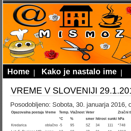
Home
Kako je nastalo ime
VREME V SLOVENIJI 29.1.20
Posodobljeno: Sobota, 30. januarja 2016, o
Opazovalna postaja
Vreme
Temp.
Vlažnost
Veter
Zračni t
°C
%
smer
hitrost
sunki
hPa
Kredarica
oblačno
-5
95
SZ
34
111
*748