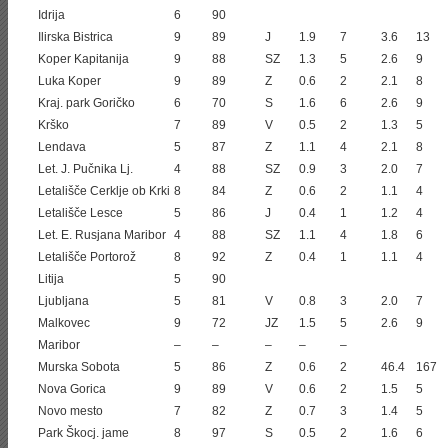
Idrija
6
90
Ilirska Bistrica
9
89
J
1.9
7
3.6
13
Koper Kapitanija
9
88
SZ
1.3
5
2.6
9
Luka Koper
9
89
Z
0.6
2
2.1
8
Kraj. park Goričko
6
70
S
1.6
6
2.6
9
Krško
7
89
V
0.5
2
1.3
5
Lendava
5
87
Z
1.1
4
2.1
8
Let. J. Pučnika Lj.
4
88
SZ
0.9
3
2.0
7
Letališče Cerklje ob Krki
8
84
Z
0.6
2
1.1
4
Letališče Lesce
5
86
J
0.4
1
1.2
4
Let. E. Rusjana Maribor
4
88
SZ
1.1
4
1.8
6
Letališče Portorož
8
92
Z
0.4
1
1.1
4
Litija
5
90
Ljubljana
5
81
V
0.8
3
2.0
7
Malkovec
9
72
JZ
1.5
5
2.6
9
Maribor
–
–
–
–
–
Murska Sobota
5
86
Z
0.6
2
46.4
167
Nova Gorica
9
89
V
0.6
2
1.5
5
Novo mesto
7
82
Z
0.7
3
1.4
5
Park Škocj. jame
8
97
S
0.5
2
1.6
6