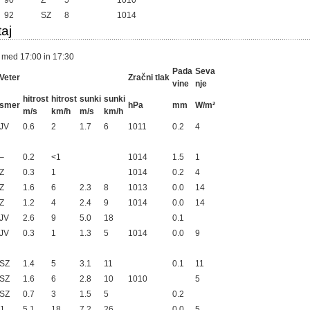
90
Z
5
1010
92
SZ
8
1014
aj
 med 17:00 in 17:30
Pada
Seva
Veter
Zračni tlak
vine
nje
hitrost
hitrost
sunki
sunki
smer
hPa
mm
W/m²
m/s
km/h
m/s
km/h
JV
0.6
2
1.7
6
1011
0.2
4
–
0.2
<1
1014
1.5
1
Z
0.3
1
1014
0.2
4
Z
1.6
6
2.3
8
1013
0.0
14
Z
1.2
4
2.4
9
1014
0.0
14
JV
2.6
9
5.0
18
0.1
JV
0.3
1
1.3
5
1014
0.0
9
SZ
1.4
5
3.1
11
0.1
11
SZ
1.6
6
2.8
10
1010
5
SZ
0.7
3
1.5
5
0.2
J
5.1
18
7.2
26
0.0
5