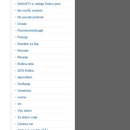
NASVETI iz oddaje Dobro jutro
Ne morÅ¡ verjemt
Ne pozabi prebrati
Ostalo
Pesmi(rime)drugih
Poezija
Rastline za Äaj
Recepti
Risanje
RoÄna dela
SOS Kritika
SporoÄam
SreÄanja
Umetnost
vreme
Vrt
Vse dobro
Za dobro voljo
Zanima me