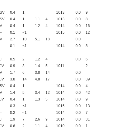
SV
0.4
1
1013
0.0
9
SV
0.4
1
1.1
4
1013
0.0
8
V
0.4
1
1.2
4
1014
0.0
16
–
0.1
<1
1015
0.0
12
V
2.7
10
5.1
18
0.0
–
0.1
<1
1014
0.0
8
J
0.5
2
1.2
4
0.0
6
JV
0.9
3
1.4
5
1011
2
V
1.7
6
3.8
14
0.0
JV
3.8
14
4.8
17
0.0
39
SV
0.4
1
1014
0.0
4
V
1.4
5
3.4
12
1014
0.0
42
JV
0.4
1
1.3
5
1014
0.0
9
–
0.3
<1
1015
0.0
13
–
0.2
<1
1014
0.0
7
J
1.9
7
2.6
9
1014
0.0
31
JV
0.6
2
1.1
4
1010
0.0
1
–