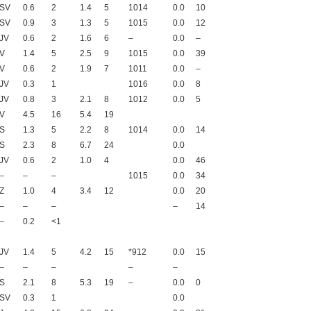
SV
0.6
2
1.4
5
1014
0.0
10
SV
0.9
3
1.3
5
1015
0.0
12
JV
0.6
2
1.6
6
–
0.0
–
V
1.4
5
2.5
9
1015
0.0
39
V
0.6
2
1.9
7
1011
0.0
–
JV
0.3
1
1016
0.0
8
JV
0.8
3
2.1
8
1012
0.0
5
V
4.5
16
5.4
19
S
1.3
5
2.2
8
1014
0.0
14
S
2.3
8
6.7
24
0.0
JV
0.6
2
1.0
4
0.0
46
–
–
–
1015
0.0
34
Z
1.0
4
3.4
12
0.0
20
–
–
–
–
14
–
0.2
<1
JV
1.4
5
4.2
15
*912
0.0
15
–
–
–
–
–
S
2.1
8
5.3
19
–
0.0
0
SV
0.3
1
0.0