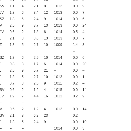
SV
1.1
4
2.1
8
1013
0.0
9
JV
1.8
6
3.4
12
1013
0.0
7
SZ
1.8
6
2.4
9
1014
0.0
6
V
2.5
9
3.7
13
1013
0.0
24
JV
0.6
2
1.8
6
1014
0.5
4
J
2.1
8
3.6
13
1013
0.0
7
Z
1.3
5
2.7
10
1009
1.4
3
–
SZ
1.7
6
2.9
10
1014
0.0
6
J
0.8
3
1.7
6
1014
0.0
20
J
2.5
9
5.7
21
–
0.0
–
J
1.3
5
2.7
10
1013
0.0
1
J
0.7
3
2.5
9
1011
0.2
–
SV
0.6
2
1.2
4
1015
0.0
14
JV
1.9
7
4.4
16
1012
0.2
9
–
–
–
V
0.5
2
1.2
4
1013
0.0
14
SV
2.1
8
6.3
23
0.2
J
1.3
5
2.4
9
0.0
10
–
–
–
1014
0.0
3