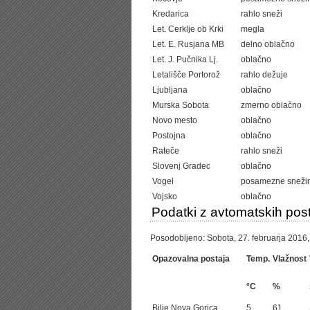
Kredarica
rahlo sneži
Let. Cerklje ob Krki
megla
Let. E. Rusjana MB
delno oblačno
Let. J. Pučnika Lj.
oblačno
Letališče Portorož
rahlo dežuje
Ljubljana
oblačno
Murska Sobota
zmerno oblačno
Novo mesto
oblačno
Postojna
oblačno
Rateče
rahlo sneži
Slovenj Gradec
oblačno
Vogel
posamezne sneži
Vojsko
oblačno
Podatki z avtomatskih post
Posodobljeno: Sobota, 27. februarja 2016,
Opazovalna postaja
Temp.
Vlažnost
°C
%
Bilje Nova Gorica
5
61