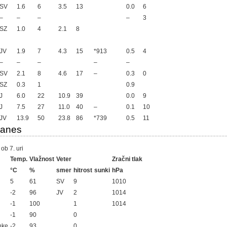
SV
1.6
6
3.5
13
0.0
6
–
–
–
–
3
SZ
1.0
4
2.1
8
JV
1.9
7
4.3
15
*913
0.5
4
–
–
–
–
–
SV
2.1
8
4.6
17
–
0.3
0
SZ
0.3
1
0.9
J
6.0
22
10.9
39
0.0
9
J
7.5
27
11.0
40
–
0.1
10
JV
13.9
50
23.8
86
*739
0.5
11
danes
ob 7. uri
Temp.
Vlažnost
Veter
Zračni tlak
°C
%
smer
hitrost
sunki
hPa
5
61
SV
9
1010
-2
96
JV
2
1014
-1
100
1
1014
-1
90
0
nke
-2
93
0