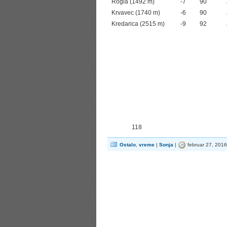
Rogla (1492 m)
-7
90
Krvavec (1740 m)
-6
90
Kredarica (2515 m)
-9
92
118
Ostalo
,
vreme
|
Sonja
|
februar 27, 201