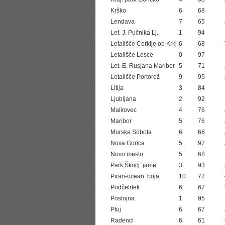
Krško
6
68
Lendava
7
65
Let. J. Pučnika Lj.
1
94
Letališče Cerklje ob Krki
6
68
Letališče Lesce
0
97
Let. E. Rusjana Maribor
5
71
Letališče Portorož
9
95
Litija
3
84
Ljubljana
2
92
Malkovec
4
76
Maribor
5
76
Murska Sobota
6
66
Nova Gorica
5
97
Novo mesto
5
68
Park Škocj. jame
3
93
Piran-ocean. boja
10
77
Podčetrtek
6
67
Postojna
1
95
Ptuj
6
67
Radenci
6
61