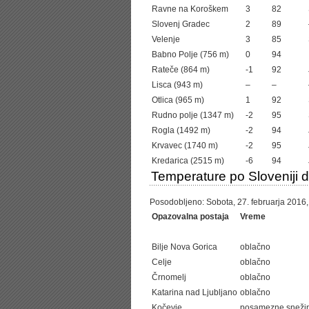
Ravne na Koroškem
3
82
Slovenj Gradec
2
89
Velenje
3
85
Babno Polje (756 m)
0
94
Rateče (864 m)
-1
92
Lisca (943 m)
–
–
Otlica (965 m)
1
92
Rudno polje (1347 m)
-2
95
Rogla (1492 m)
-2
94
Krvavec (1740 m)
-2
95
Kredarica (2515 m)
-6
94
Temperature po Sloveniji 
Posodobljeno: Sobota, 27. februarja 2016, 
Opazovalna postaja
Vreme
Bilje Nova Gorica
oblačno
Celje
oblačno
Črnomelj
oblačno
Katarina nad Ljubljano
oblačno
Kočevje
posamezne sneži