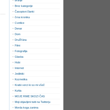
Branje
Brez kategorije
Časopisni članki
črna kronika
Cvetlice
Denar
Dom
DruÅ¾ina
Filmi
Fotografija
Glasba
Hobi
Internet
Jedilniki
Kozmetika
Kratki verzi ki so mi všeč
Kuhla
MOJE RIME SKOZI ČAS
Moji objavljeni twiti na Twitterju
Morda koga zanima