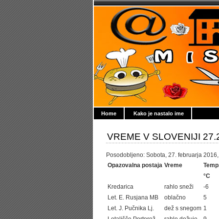
Home
Kako je nastalo ime
VREME V SLOVENIJI 27.
Posodobljeno: Sobota, 27. februarja 2016, 
Opazovalna postaja
Vreme
Temp
°C
Kredarica
rahlo sneži
-6
Let. E. Rusjana MB
oblačno
5
Let. J. Pučnika Lj.
dež s snegom
1