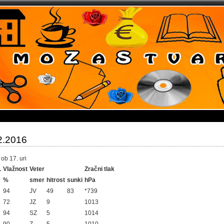
2.2016
ob 17. uri
.
Vlažnost
Veter
Zračni tlak
%
smer
hitrost
sunki
hPa
94
JV
49
83
*739
72
JZ
9
1013
94
SZ
5
1014