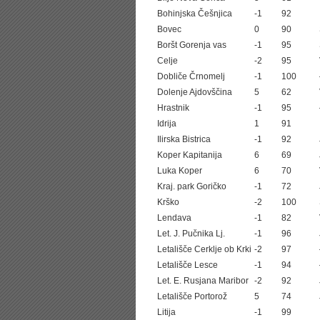
Bohinjska Češnjica
-1
92
Bovec
0
90
Boršt Gorenja vas
-1
95
Celje
-2
95
Dobliče Črnomelj
-1
100
Dolenje Ajdovščina
5
62
Hrastnik
-1
95
Idrija
1
91
Ilirska Bistrica
-1
92
Koper Kapitanija
6
69
Luka Koper
6
70
Kraj. park Goričko
-1
72
Krško
-2
100
Lendava
-1
82
Let. J. Pučnika Lj.
-1
96
Letališče Cerklje ob Krki
-2
97
Letališče Lesce
-1
94
Let. E. Rusjana Maribor
-2
92
Letališče Portorož
5
74
Litija
-1
99