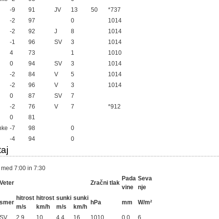
-9
91
JV
13
50
*737
-2
97
0
1014
-2
92
J
8
1014
-1
96
SV
3
1014
4
73
1
1010
0
94
SV
3
1014
-2
84
V
5
1014
-2
96
V
3
1014
0
87
SV
7
-2
76
V
7
*912
0
81
nke
-7
98
0
-4
94
0
aj
 med 7:00 in 7:30
Pada
Seva
Veter
Zračni tlak
vine
nje
hitrost
hitrost
sunki
sunki
smer
hPa
mm
W/m²
m/s
km/h
m/s
km/h
SV
2.9
10
4.4
16
1010
0.0
6