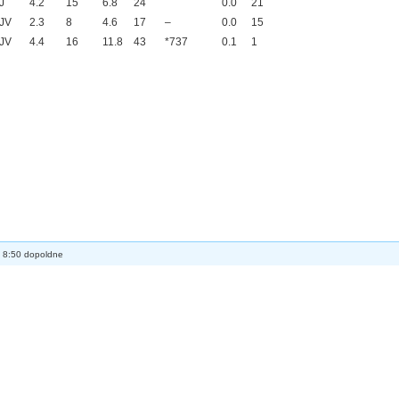
J
4.2
15
6.8
24
0.0
21
JV
2.3
8
4.6
17
–
0.0
15
JV
4.4
16
11.8
43
*737
0.1
1
6 8:50 dopoldne