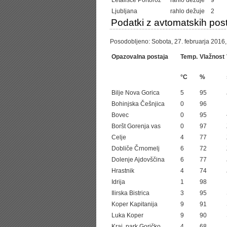
Letališče Portorož
rahlo dežuje
9
Ljubljana
rahlo dežuje
2
Podatki z avtomatskih post
Posodobljeno: Sobota, 27. februarja 2016,
Opazovalna postaja
Temp.
Vlažnost
°C
%
Bilje Nova Gorica
5
95
Bohinjska Češnjica
0
96
Bovec
0
95
Boršt Gorenja vas
0
97
Celje
4
77
Dobliče Črnomelj
6
72
Dolenje Ajdovščina
6
77
Hrastnik
4
74
Idrija
1
98
Ilirska Bistrica
3
95
Koper Kapitanija
9
91
Luka Koper
9
90
Kraj. park Goričko
4
68