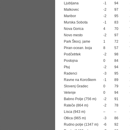
Ljubljana
-1
94
Malkovec
-2
97
Maribor
-2
95
Murska Sobota
-1
83
Nova Gorica
4
70
Novo mesto
-2
97
Park Škocj. jame
1
72
Piran-ocean. boja
8
57
Podčetrtek
-2
98
Postojna
0
84
Ptuj
-2
94
Radenci
-3
95
Ravne na Koroškem
-1
89
Slovenj Gradec
0
79
Velenje
0
94
Babno Polje (756 m)
-2
91
Rateče (864 m)
-2
78
Lisca (943 m)
–
–
Otlica (965 m)
-3
86
Rudno polje (1347 m)
-6
92