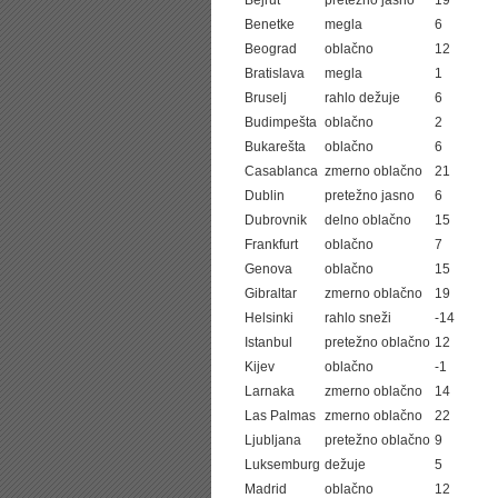
Bejrut
pretežno jasno
19
Benetke
megla
6
Beograd
oblačno
12
Bratislava
megla
1
Bruselj
rahlo dežuje
6
Budimpešta
oblačno
2
Bukarešta
oblačno
6
Casablanca
zmerno oblačno
21
Dublin
pretežno jasno
6
Dubrovnik
delno oblačno
15
Frankfurt
oblačno
7
Genova
oblačno
15
Gibraltar
zmerno oblačno
19
Helsinki
rahlo sneži
-14
Istanbul
pretežno oblačno
12
Kijev
oblačno
-1
Larnaka
zmerno oblačno
14
Las Palmas
zmerno oblačno
22
Ljubljana
pretežno oblačno
9
Luksemburg
dežuje
5
Madrid
oblačno
12