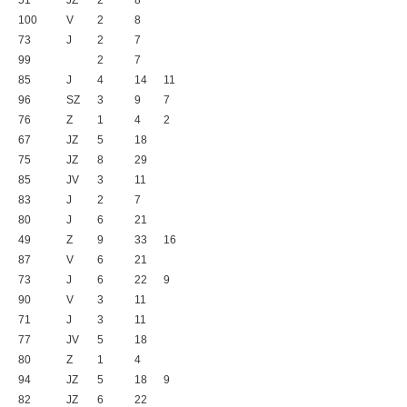
51
JZ
2
8
100
V
2
8
73
J
2
7
99
2
7
85
J
4
14
11
96
SZ
3
9
7
76
Z
1
4
2
67
JZ
5
18
75
JZ
8
29
85
JV
3
11
83
J
2
7
80
J
6
21
49
Z
9
33
16
87
V
6
21
73
J
6
22
9
90
V
3
11
71
J
3
11
77
JV
5
18
80
Z
1
4
94
JZ
5
18
9
82
JZ
6
22