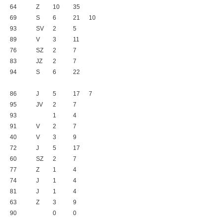
64
Z
10
35
69
S
6
21
10
93
SV
2
5
89
V
3
11
76
SZ
2
7
83
JZ
2
7
94
S
6
22
86
J
5
17
7
95
JV
2
7
93
1
4
91
V
2
7
40
V
3
9
72
J
5
17
60
SZ
2
7
77
Z
1
4
74
J
1
4
81
J
1
4
63
Z
3
9
90
0
0