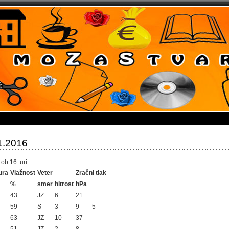
1.2016
ob 16. uri
ura
Vlažnost
Veter
Zračni tlak
%
smer
hitrost
hPa
43
JZ
6
21
59
S
3
9
5
63
JZ
10
37