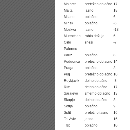
Malorca
pretežno oblačno
17
Malta
jasno
18
Milano
oblačno
6
Minsk
oblačno
-6
Moskva
jasno
-13
Muenchen
rahlo dežuje
6
Oslo
sneži
-7
Palermo
Pariz
oblačno
8
Podgorica
pretežno oblačno
14
Praga
oblačno
3
Pulj
pretežno oblačno
10
Reykjavik
delno oblačno
-3
Rim
delno oblačno
17
Sarajevo
zmerno oblačno
13
Skopje
delno oblačno
8
Sofija
oblačno
9
Split
pretežno jasno
16
Tel Aviv
jasno
16
Trst
oblačno
10