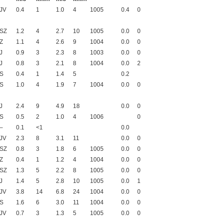
JV
0.4
1
1.0
4
1005
0.4
0
SZ
1.2
4
2.7
10
1005
0.0
0
Z
1.1
4
2.6
9
1004
0.0
0
J
0.9
3
2.3
8
1003
0.0
0
J
0.8
3
2.1
8
1004
0.0
2
S
0.4
1
1.4
5
0.2
S
1.0
4
1.9
7
1004
0.0
0
J
2.4
9
4.9
18
0.0
0
S
0.5
2
1.0
4
1006
0
–
0.1
<1
0.0
JV
2.3
8
3.1
11
0.0
0
SZ
0.8
3
1.8
6
1005
0.0
0
Z
0.4
1
1.2
4
1004
0.0
0
SZ
1.3
5
2.2
8
1005
0.0
0
J
1.4
5
2.8
10
1005
0.0
1
JV
3.8
14
6.8
24
1004
0.0
0
S
1.6
6
3.0
11
1004
0.0
0
JV
0.7
3
1.3
5
1005
0.0
0