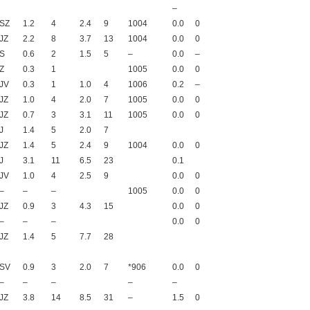
–
SZ
1.2
4
2.4
9
1004
0.0
0
JZ
2.2
8
3.7
13
1004
0.0
0
S
0.6
2
1.5
5
–
0.0
–
Z
0.3
1
1005
0.0
0
JV
0.3
1
1.0
4
1006
0.2
–
JZ
1.0
4
2.0
7
1005
0.0
0
JZ
0.7
3
3.1
11
1005
0.0
0
J
1.4
5
2.0
7
JZ
1.4
5
2.4
9
1004
0.0
0
J
3.1
11
6.5
23
0.1
JV
1.0
4
2.5
9
0.0
0
–
–
–
1005
0.0
0
JZ
0.9
3
4.3
15
0.0
0
–
–
–
0.0
0
JZ
1.4
5
7.7
28
SV
0.9
3
2.0
7
*906
0.0
0
–
–
–
–
–
JZ
3.8
14
8.5
31
–
1.5
0