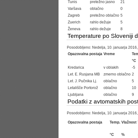
Tunis
pretežno jasno
21
Varšava
oblačno
0
Zagreb
pretežno oblačno
5
Zuerich
rahlo dežuje
5
Ženeva
rahlo dežuje
8
Temperature po Sloveniji 
Posodobljeno: Nedelja, 10. januarja 2016, 
Opazovalna postaja
Vreme
Te
°C
Kredarica
v oblakih
-5
Let. E. Rusjana MB
zmerno oblačno
2
Let. J. Pučnika Lj.
oblačno
5
Letališče Portorož
oblačno
10
Ljubljana
oblačno
9
Podatki z avtomatskih post
Posodobljeno: Nedelja, 10. januarja 2016,
Opazovalna postaja
Temp.
Vlažnost
°C
%