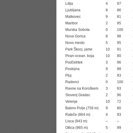
Litija
4
97
Ljubljana
8
86
Malkovec
9
81
Maribor
2
95
Murska Sobota
0
100
Nova Gorica
8
98
Novo mesto
5
95
Park Škocj. jame
10
91
Piran-ocean. boja
10
80
Podčetrtek
3
96
Postojna
9
98
Ptuj
2
93
Radenci
0
100
Ravne na Koroškem
3
93
Slovenj Gradec
2
96
Velenje
10
72
Babno Polje (756 m)
9
80
Rateče (864 m)
4
93
Lisca (943 m)
–
–
Otlica (965 m)
5
99