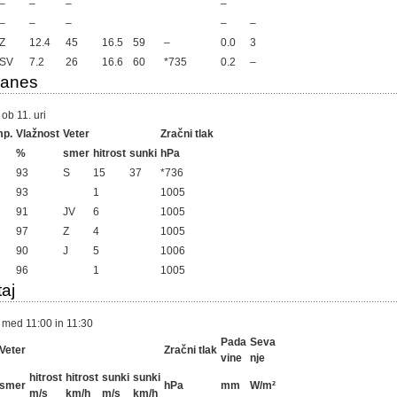
–
–
–
–
–
–
–
–
–
Z
12.4
45
16.5
59
–
0.0
3
SV
7.2
26
16.6
60
*735
0.2
–
danes
ob 11. uri
mp.
Vlažnost
Veter
Zračni tlak
%
smer
hitrost
sunki
hPa
93
S
15
37
*736
93
1
1005
91
JV
6
1005
97
Z
4
1005
90
J
5
1006
96
1
1005
aj
 med 11:00 in 11:30
Pada
Seva
Veter
Zračni tlak
vine
nje
hitrost
hitrost
sunki
sunki
smer
hPa
mm
W/m²
m/s
km/h
m/s
km/h