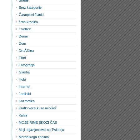
Branje
Brez kategorije
Časopisni članki
črna kronika
Cvetlice
Denar
Dom
DruÅ¾ina
Filmi
Fotografija
Glasba
Hobi
Internet
Jedilniki
Kozmetika
Kratki verzi ki so mi všeč
Kuhla
MOJE RIME SKOZI ČAS
Moji objavljeni twiti na Twitterju
Morda koga zanima