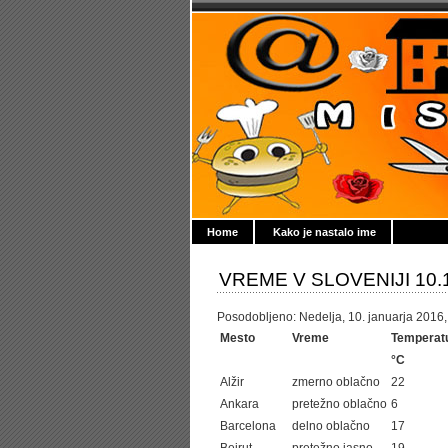
Home
Kako je nastalo ime
VREME V SLOVENIJI 10.
Posodobljeno: Nedelja, 10. januarja 2016, 
Mesto
Vreme
Temperat
°C
Alžir
zmerno oblačno
22
Ankara
pretežno oblačno
6
Barcelona
delno oblačno
17