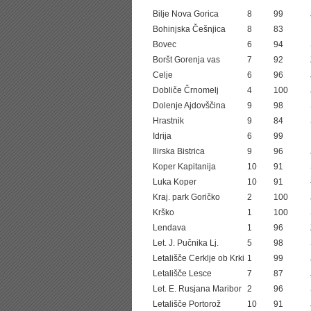
Bilje Nova Gorica
8
99
Bohinjska Češnjica
8
83
Bovec
6
94
Boršt Gorenja vas
7
92
Celje
6
96
Dobliče Črnomelj
4
100
Dolenje Ajdovščina
9
98
Hrastnik
9
84
Idrija
6
99
Ilirska Bistrica
9
96
Koper Kapitanija
10
91
Luka Koper
10
91
Kraj. park Goričko
2
100
Krško
1
100
Lendava
1
96
Let. J. Pučnika Lj.
5
98
Letališče Cerklje ob Krki
1
99
Letališče Lesce
7
87
Let. E. Rusjana Maribor
2
96
Letališče Portorož
10
91