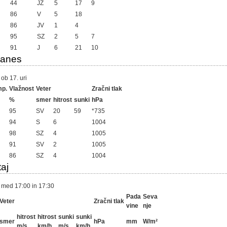
44
JZ
5
17
9
86
V
5
18
86
JV
1
4
95
SZ
2
5
7
91
J
6
21
10
danes
ob 17. uri
mp.
Vlažnost
Veter
Zračni tlak
%
smer
hitrost
sunki
hPa
95
SV
20
59
*735
94
S
6
1004
98
SZ
4
1005
91
SV
2
1005
86
SZ
4
1004
aj
 med 17:00 in 17:30
Pada
Seva
Veter
Zračni tlak
vine
nje
hitrost
hitrost
sunki
sunki
smer
hPa
mm
W/m²
m/s
km/h
m/s
km/h