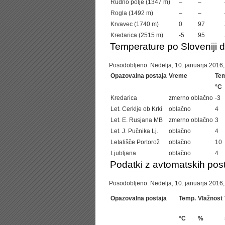
Rudno polje (1347 m)
–
–
Rogla (1492 m)
–
–
Krvavec (1740 m)
0
97
Kredarica (2515 m)
-5
95
Temperature po Sloveniji 
Posodobljeno: Nedelja, 10. januarja 2016, 
Opazovalna postaja
Vreme
Te
°C
Kredarica
zmerno oblačno
-3
Let. Cerklje ob Krki
oblačno
4
Let. E. Rusjana MB
zmerno oblačno
3
Let. J. Pučnika Lj.
oblačno
4
Letališče Portorož
oblačno
10
Ljubljana
oblačno
4
Podatki z avtomatskih post
Posodobljeno: Nedelja, 10. januarja 2016,
Opazovalna postaja
Temp.
Vlažnost
°C
%