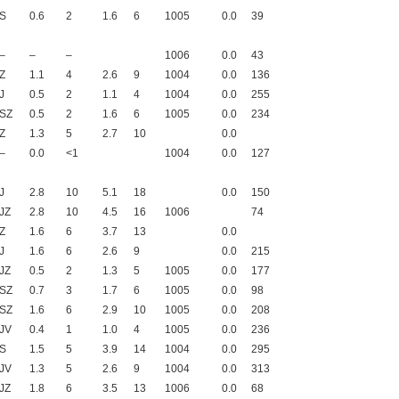
S
0.6
2
1.6
6
1005
0.0
39
–
–
–
1006
0.0
43
Z
1.1
4
2.6
9
1004
0.0
136
J
0.5
2
1.1
4
1004
0.0
255
SZ
0.5
2
1.6
6
1005
0.0
234
Z
1.3
5
2.7
10
0.0
–
0.0
<1
1004
0.0
127
J
2.8
10
5.1
18
0.0
150
JZ
2.8
10
4.5
16
1006
74
Z
1.6
6
3.7
13
0.0
J
1.6
6
2.6
9
0.0
215
JZ
0.5
2
1.3
5
1005
0.0
177
SZ
0.7
3
1.7
6
1005
0.0
98
SZ
1.6
6
2.9
10
1005
0.0
208
JV
0.4
1
1.0
4
1005
0.0
236
S
1.5
5
3.9
14
1004
0.0
295
JV
1.3
5
2.6
9
1004
0.0
313
JZ
1.8
6
3.5
13
1006
0.0
68