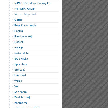
NASVETI iz oddaje Dobro jutro
Ne morÅ¡ verjemt
Ne pozabi prebrati
Ostalo
Pesmi(rime)drugih
Poezija
Rastline za Äaj
Recepti
Risanje
RoÄna dela
SOS Kritika
SporoÄam
SreÄanja
Umetnost
vreme
Vrt
Vse dobro
Za dobro voljo
Zanima me