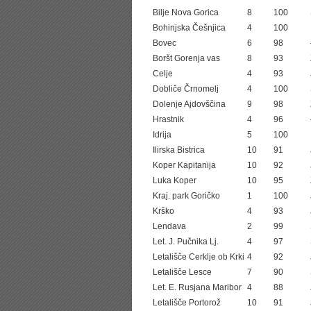
Bilje Nova Gorica
8
100
Bohinjska Češnjica
4
100
Bovec
6
98
Boršt Gorenja vas
8
93
Celje
4
93
Dobliče Črnomelj
4
100
Dolenje Ajdovščina
9
98
Hrastnik
4
96
Idrija
5
100
Ilirska Bistrica
10
91
Koper Kapitanija
10
92
Luka Koper
10
95
Kraj. park Goričko
1
100
Krško
4
93
Lendava
2
99
Let. J. Pučnika Lj.
4
97
Letališče Cerklje ob Krki
4
92
Letališče Lesce
7
90
Let. E. Rusjana Maribor
4
88
Letališče Portorož
10
91