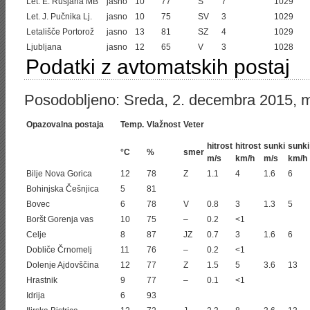
Let. E. Rusjana MB
jasno
10
77
S
7
1029
Let. J. Pučnika Lj.
jasno
10
75
SV
3
1029
Letališče Portorož
jasno
13
81
SZ
4
1029
Ljubljana
jasno
12
65
V
3
1028
Podatki z avtomatskih postaj
Posodobljeno: Sreda, 2. decembra 2015, m
Opazovalna postaja
Temp.
Vlažnost
Veter
hitrost
hitrost
sunki
sunki
°C
%
smer
m/s
km/h
m/s
km/h
Bilje Nova Gorica
12
78
Z
1.1
4
1.6
6
Bohinjska Češnjica
5
81
Bovec
6
78
V
0.8
3
1.3
5
Boršt Gorenja vas
10
75
–
0.2
<1
Celje
8
87
JZ
0.7
3
1.6
6
Dobliče Črnomelj
11
76
–
0.2
<1
Dolenje Ajdovščina
12
77
Z
1.5
5
3.6
13
Hrastnik
9
77
–
0.1
<1
Idrija
6
93