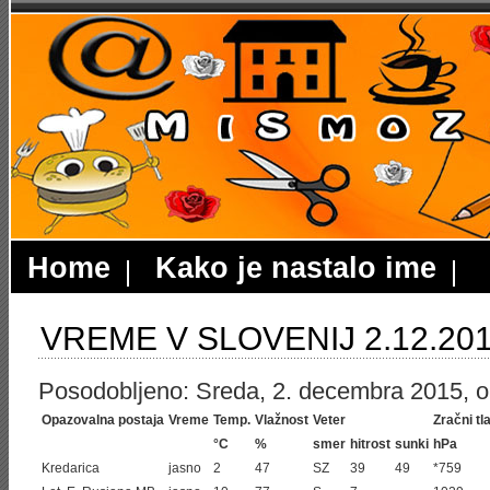
Home
Kako je nastalo ime
VREME V SLOVENIJ 2.12.20
Posodobljeno: Sreda, 2. decembra 2015, ob
Opazovalna postaja
Vreme
Temp.
Vlažnost
Veter
Zračni tl
°C
%
smer
hitrost
sunki
hPa
Kredarica
jasno
2
47
SZ
39
49
*759