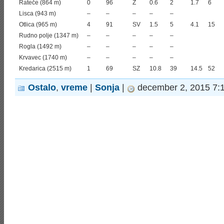
Rateče (864 m)
0
96
Z
0.6
2
1.7
6
Lisca (943 m)
–
–
–
–
–
Otlica (965 m)
4
91
SV
1.5
5
4.1
15
Rudno polje (1347 m)
–
–
–
–
–
Rogla (1492 m)
–
–
–
–
–
Krvavec (1740 m)
–
–
–
–
–
Kredarica (2515 m)
1
69
SZ
10.8
39
14.5
52
Ostalo
,
vreme
|
Sonja
|
december 2, 2015 7: