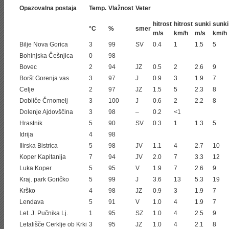
Opazovalna postaja
Temp.
Vlažnost
Veter
hitrost
hitrost
sunki
sunki
°C
%
smer
m/s
km/h
m/s
km/h
Bilje Nova Gorica
3
99
SV
0.4
1
1.5
5
Bohinjska Češnjica
0
98
Bovec
2
94
JZ
0.5
2
2.6
9
Boršt Gorenja vas
3
97
J
0.9
3
1.9
7
Celje
2
97
JZ
1.5
5
2.3
8
Dobliče Črnomelj
3
100
J
0.6
2
2.2
8
Dolenje Ajdovščina
3
98
–
0.2
<1
Hrastnik
5
90
SV
0.3
1
1.3
5
Idrija
4
98
Ilirska Bistrica
5
98
JV
1.1
4
2.7
10
Koper Kapitanija
7
94
JV
2.0
7
3.3
12
Luka Koper
5
95
V
1.9
7
2.6
9
Kraj. park Goričko
5
99
J
3.6
13
5.3
19
Krško
4
98
JZ
0.9
3
1.9
7
Lendava
5
91
V
1.0
4
1.9
7
Let. J. Pučnika Lj.
1
95
SZ
1.0
4
2.5
9
Letališče Cerklje ob Krki
3
95
JZ
1.0
4
2.1
8