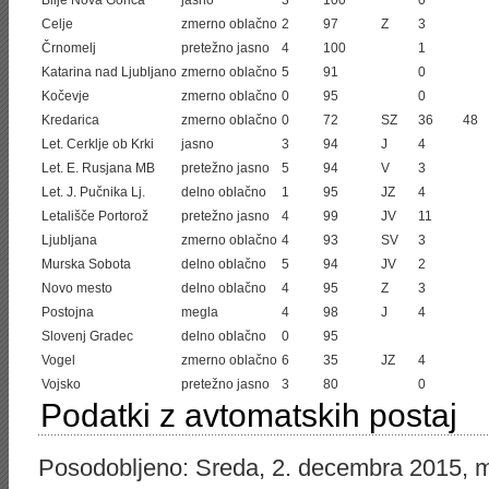
Bilje Nova Gorica
jasno
3
100
0
Celje
zmerno oblačno
2
97
Z
3
Črnomelj
pretežno jasno
4
100
1
Katarina nad Ljubljano
zmerno oblačno
5
91
0
Kočevje
zmerno oblačno
0
95
0
Kredarica
zmerno oblačno
0
72
SZ
36
48
Let. Cerklje ob Krki
jasno
3
94
J
4
Let. E. Rusjana MB
pretežno jasno
5
94
V
3
Let. J. Pučnika Lj.
delno oblačno
1
95
JZ
4
Letališče Portorož
pretežno jasno
4
99
JV
11
Ljubljana
zmerno oblačno
4
93
SV
3
Murska Sobota
delno oblačno
5
94
JV
2
Novo mesto
delno oblačno
4
95
Z
3
Postojna
megla
4
98
J
4
Slovenj Gradec
delno oblačno
0
95
Vogel
zmerno oblačno
6
35
JZ
4
Vojsko
pretežno jasno
3
80
0
Podatki z avtomatskih postaj
Posodobljeno: Sreda, 2. decembra 2015, m