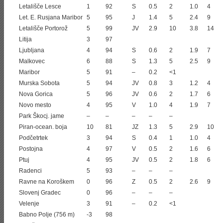
Letališče Lesce
1
92
S
0.5
2
1.0
4
Let. E. Rusjana Maribor
5
95
J
1.4
5
2.4
9
Letališče Portorož
5
99
JV
2.9
10
3.8
14
Litija
3
97
Ljubljana
4
94
S
0.6
2
1.9
7
Malkovec
6
88
S
1.3
5
2.5
9
Maribor
5
91
–
0.2
<1
Murska Sobota
5
94
JV
0.8
3
1.2
4
Nova Gorica
5
96
JV
0.6
2
1.7
6
Novo mesto
4
95
V
1.0
4
1.9
7
Park Škocj. jame
–
–
–
–
–
Piran-ocean. boja
10
81
JZ
1.3
5
2.9
10
Podčetrtek
3
94
S
0.4
1
1.0
4
Postojna
4
97
V
0.5
2
1.6
6
Ptuj
4
95
JV
0.5
2
1.8
6
Radenci
5
93
–
–
–
Ravne na Koroškem
0
96
Z
0.5
2
2.6
9
Slovenj Gradec
0
96
–
–
–
Velenje
3
91
–
0.2
<1
Babno Polje (756 m)
-3
98