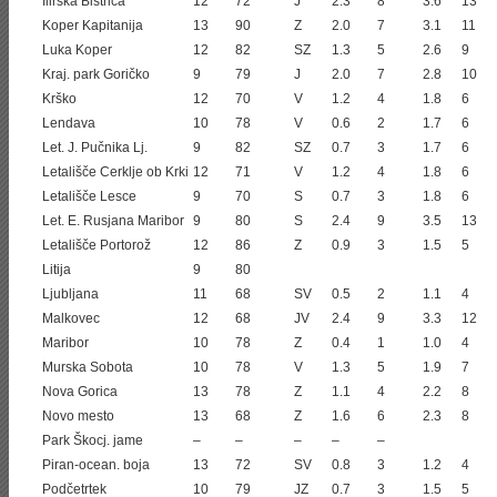
Ilirska Bistrica
12
72
J
2.3
8
3.6
13
Koper Kapitanija
13
90
Z
2.0
7
3.1
11
Luka Koper
12
82
SZ
1.3
5
2.6
9
Kraj. park Goričko
9
79
J
2.0
7
2.8
10
Krško
12
70
V
1.2
4
1.8
6
Lendava
10
78
V
0.6
2
1.7
6
Let. J. Pučnika Lj.
9
82
SZ
0.7
3
1.7
6
Letališče Cerklje ob Krki
12
71
V
1.2
4
1.8
6
Letališče Lesce
9
70
S
0.7
3
1.8
6
Let. E. Rusjana Maribor
9
80
S
2.4
9
3.5
13
Letališče Portorož
12
86
Z
0.9
3
1.5
5
Litija
9
80
Ljubljana
11
68
SV
0.5
2
1.1
4
Malkovec
12
68
JV
2.4
9
3.3
12
Maribor
10
78
Z
0.4
1
1.0
4
Murska Sobota
10
78
V
1.3
5
1.9
7
Nova Gorica
13
78
Z
1.1
4
2.2
8
Novo mesto
13
68
Z
1.6
6
2.3
8
Park Škocj. jame
–
–
–
–
–
Piran-ocean. boja
13
72
SV
0.8
3
1.2
4
Podčetrtek
10
79
JZ
0.7
3
1.5
5