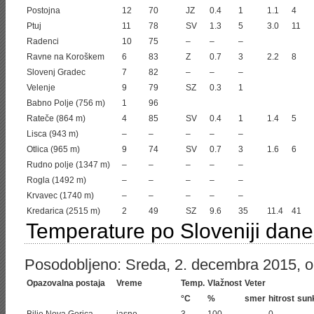
Postojna
12
70
JZ
0.4
1
1.1
4
Ptuj
11
78
SV
1.3
5
3.0
11
Radenci
10
75
–
–
–
Ravne na Koroškem
6
83
Z
0.7
3
2.2
8
Slovenj Gradec
7
82
–
–
–
Velenje
9
79
SZ
0.3
1
Babno Polje (756 m)
1
96
Rateče (864 m)
4
85
SV
0.4
1
1.4
5
Lisca (943 m)
–
–
–
–
–
Otlica (965 m)
9
74
SV
0.7
3
1.6
6
Rudno polje (1347 m)
–
–
–
–
–
Rogla (1492 m)
–
–
–
–
–
Krvavec (1740 m)
–
–
–
–
–
Kredarica (2515 m)
2
49
SZ
9.6
35
11.4
41
Temperature po Sloveniji dane
Posodobljeno: Sreda, 2. decembra 2015, ob
Opazovalna postaja
Vreme
Temp.
Vlažnost
Veter
°C
%
smer
hitrost
sun