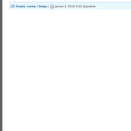
Ostalo
,
vreme
|
Sonja
|
januar 3, 2016 5:43 dopoldne