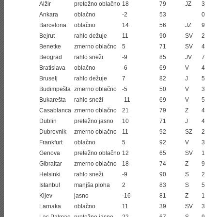
Alžir
pretežno oblačno
18
79
JZ
3
Ankara
oblačno
-2
53
0
Barcelona
oblačno
14
56
JZ
9
Bejrut
rahlo dežuje
11
90
SV
2
Benetke
zmerno oblačno
5
71
SV
4
Beograd
rahlo sneži
-9
85
JV
7
Bratislava
oblačno
-6
69
V
4
Bruselj
rahlo dežuje
7
82
J
5
Budimpešta
zmerno oblačno
-5
50
V
3
Bukarešta
rahlo sneži
-11
69
V
5
Casablanca
zmerno oblačno
21
79
Z
4
Dublin
pretežno jasno
10
71
J
4
Dubrovnik
zmerno oblačno
11
92
SZ
2
Frankfurt
oblačno
5
92
V
3
Genova
pretežno oblačno
12
65
SV
1
Gibraltar
zmerno oblačno
18
74
Z
9
Helsinki
rahlo sneži
-9
90
S
2
Istanbul
manjša ploha
2
83
S
5
Kijev
jasno
-16
81
Z
1
Larnaka
oblačno
11
39
SV
3