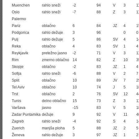
Muenchen
rahlo sneži
-2
94
V
3
1
Oslo
rahlo sneži
-7
88
Z
3
1
Palermo
Pariz
oblačno
6
84
JZ
4
1
Podgorica
rahlo dežuje
3
96
0
0
Pulj
rahlo dežuje
5
86
SV
4
1
Reka
oblačno
4
83
SV
1
4
Reykjavik
pretežno jasno
-2
71
V
3
1
Rim
zmerno oblačno
14
82
Z
10
3
Skopje
oblačno
-2
83
JZ
1
4
Sofija
rahlo sneži
-6
88
V
2
7
Split
oblačno
10
89
JV
7
2
Tel Aviv
oblačno
10
74
J
5
1
Trst
oblačno
2
76
SV
12
4
Tunis
delno oblačno
15
73
Z
3
1
Varšava
jasno
-15
83
V
5
1
Zadar Puntamika
dežuje
9
92
V
11
4
Zagreb
rahlo sneži
-4
92
S
4
1
Zuerich
manjša ploha
5
88
JZ
2
5
Ženeva
rahlo dežuje
3
97
JZ
1
2