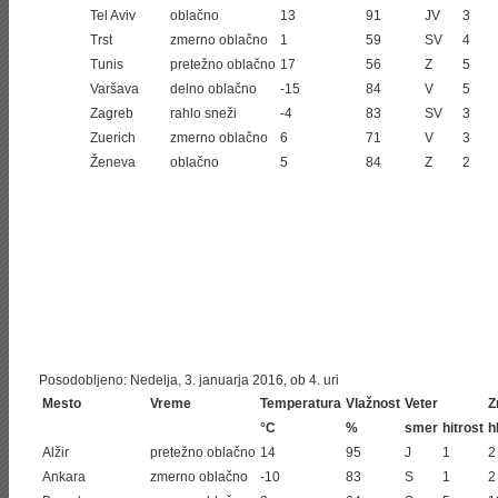
Tel Aviv
oblačno
13
91
JV
3
Trst
zmerno oblačno
1
59
SV
4
Tunis
pretežno oblačno
17
56
Z
5
Varšava
delno oblačno
-15
84
V
5
Zagreb
rahlo sneži
-4
83
SV
3
Zuerich
zmerno oblačno
6
71
V
3
Ženeva
oblačno
5
84
Z
2
Posodobljeno: Nedelja, 3. januarja 2016, ob 4. uri
Mesto
Vreme
Temperatura
Vlažnost
Veter
Z
°C
%
smer
hitrost
h
Alžir
pretežno oblačno
14
95
J
1
2
Ankara
zmerno oblačno
-10
83
S
1
2