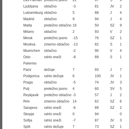
Las Palmas
pretežno jasno
22
67
S
9
Ljubljana
oblačno
-3
81
JV
2
Luksemburg
oblačno
5
88
J
4
Madrid
oblačno
9
94
J
4
Malta
pretežno oblačno
16
50
SZ
9
Milano
oblačno
2
93
V
2
Minsk
pretežno jasno
-15
76
SZ
1
Moskva
zmerno oblačno
-13
82
S
1
Muenchen
oblačno
-2
90
V
4
Oslo
rahlo sneži
-8
89
S
1
Palermo
Pariz
dežuje
7
93
J
7
Podgorica
rahlo dežuje
6
100
JV
1
Praga
oblačno
-5
74
JV
3
Pulj
pretežno jasno
4
60
SV
5
Reykjavik
pretežno oblačno
-3
57
J
2
Rim
zmerno oblačno
14
62
SZ
6
Sarajevo
rahlo sneži
-6
89
SZ
2
Skopje
rahlo sneži
0
94
0
Sofija
rahlo sneži
-7
87
JV
3
Split
rahlo dežuje
7
73
SZ
1