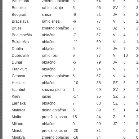
Barcelona
zmerno oblačno
8
64
S
5
1
Benetke
rahlo dežuje
3
96
SV
9
3
Beograd
sneži
-6
91
JV
8
2
Bratislava
rahlo sneži
-6
77
V
6
2
Bruselj
zmerno oblačno
7
91
JZ
7
2
Budimpešta
oblačno
-7
67
V
4
1
Bukarešta
oblačno
-11
69
V
4
1
Dublin
oblačno
5
84
JV
7
2
Dubrovnik
rahlo rosi
9
87
V
10
3
Dunaj
oblačno
-5
79
JV
6
2
Frankfurt
oblačno
3
94
V
2
7
Genova
zmerno oblačno
6
67
V
4
1
Helsinki
oblačno
-10
88
SZ
6
2
Istanbul
snežna ploha
1
69
SV
3
1
Kijev
jasno
-17
85
SZ
2
7
Larnaka
oblačno
7
63
SZ
3
9
Malorca
delno oblačno
5
89
S
1
4
Malta
pretežno jasno
15
84
Z
6
2
Milano
oblačno
0
99
JZ
2
5
Minsk
pretežno jasno
-20
81
0
0
Moskva
zmerno oblačno
-16
84
0
0