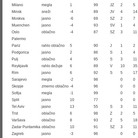
Milano
megla
1
99
JZ
2
5
Minsk
sneži
-4
89
JV
4
14
Moskva
jasno
-6
69
SZ
2
7
Muenchen
jasno
-4
93
SV
1
4
Oslo
oblačno
-4
87
SZ
3
11
Palermo
Pariz
rahlo oblačno
5
90
J
1
2
Podgorica
jasno
2
86
S
1
4
Pulj
oblačno
4
95
S
3
11
Reykjavik
rahlo dežuje
6
89
V
10
35
Rim
jasno
6
92
S
5
17
Sarajevo
megla
-2
98
0
0
Skopje
zmerno oblačno
-4
96
0
0
Sofija
megla
-1
99
0
0
Split
jasno
10
77
0
0
Tel Aviv
jasno
13
55
S
3
11
Trst
oblačno
6
98
Z
2
5
Varšava
oblačno
8
93
Z
5
18
Zadar Puntamika
oblačno
10
91
SZ
3
11
Zagreb
jasno
-3
96
0
0