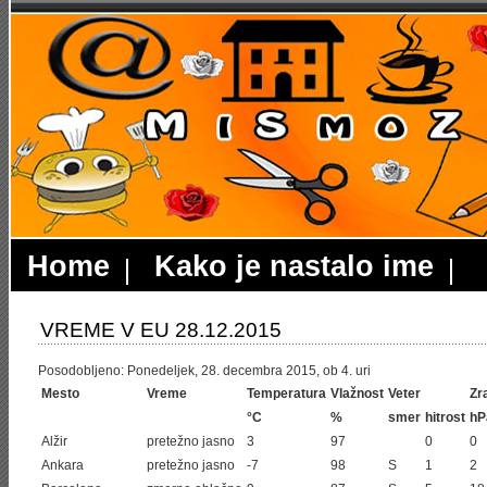
Home
Kako je nastalo ime
VREME V EU 28.12.2015
Posodobljeno: Ponedeljek, 28. decembra 2015, ob 4. uri
Mesto
Vreme
Temperatura
Vlažnost
Veter
Zr
°C
%
smer
hitrost
hP
Alžir
pretežno jasno
3
97
0
0
Ankara
pretežno jasno
-7
98
S
1
2