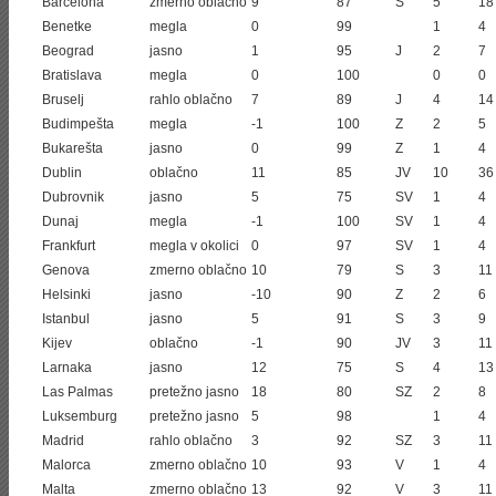
Barcelona
zmerno oblačno
9
87
S
5
18
Benetke
megla
0
99
1
4
Beograd
jasno
1
95
J
2
7
Bratislava
megla
0
100
0
0
Bruselj
rahlo oblačno
7
89
J
4
14
Budimpešta
megla
-1
100
Z
2
5
Bukarešta
jasno
0
99
Z
1
4
Dublin
oblačno
11
85
JV
10
36
Dubrovnik
jasno
5
75
SV
1
4
Dunaj
megla
-1
100
SV
1
4
Frankfurt
megla v okolici
0
97
SV
1
4
Genova
zmerno oblačno
10
79
S
3
11
Helsinki
jasno
-10
90
Z
2
6
Istanbul
jasno
5
91
S
3
9
Kijev
oblačno
-1
90
JV
3
11
Larnaka
jasno
12
75
S
4
13
Las Palmas
pretežno jasno
18
80
SZ
2
8
Luksemburg
pretežno jasno
5
98
1
4
Madrid
rahlo oblačno
3
92
SZ
3
11
Malorca
zmerno oblačno
10
93
V
1
4
Malta
zmerno oblačno
13
92
V
3
11