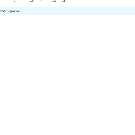
64
JZ
4
15
11
9:58 dopoldne