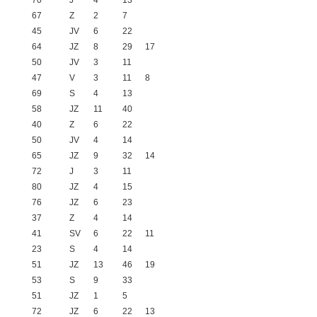
70
J
4
13
67
Z
2
7
45
JV
6
22
64
JZ
8
29
17
50
JV
3
11
47
V
3
11
8
69
S
4
13
58
JZ
11
40
40
Z
6
22
50
JV
4
14
65
JZ
9
32
14
72
J
3
11
80
JZ
4
15
76
JZ
6
23
37
Z
4
14
41
SV
6
22
11
23
S
4
14
51
JZ
13
46
19
53
S
9
33
51
JZ
1
5
72
JZ
6
22
13