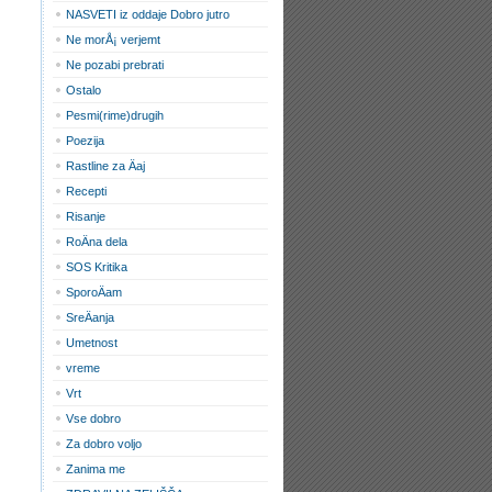
NASVETI iz oddaje Dobro jutro
Ne morÅ¡ verjemt
Ne pozabi prebrati
Ostalo
Pesmi(rime)drugih
Poezija
Rastline za Äaj
Recepti
Risanje
RoÄna dela
SOS Kritika
SporoÄam
SreÄanja
Umetnost
vreme
Vrt
Vse dobro
Za dobro voljo
Zanima me