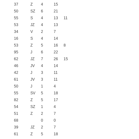
37
Z
4
15
50
SZ
6
21
55
S
4
13
11
53
JZ
4
13
34
V
2
7
16
S
4
14
53
Z
5
16
8
95
J
6
22
62
JZ
7
26
15
46
JV
4
14
42
J
3
11
61
JV
3
11
50
J
1
4
55
SV
5
18
82
Z
5
17
54
SZ
1
4
51
Z
2
7
68
0
0
39
JZ
2
7
61
Z
5
18