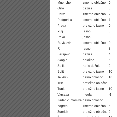
Muenchen
zmerno oblačno
0
Oslo
dežuje
3
Pariz
zmerno oblačno
7
Podgorica
zmerno oblačno
7
Praga
pretežno jasno
0
Pulj
jasno
5
Reka
jasno
8
Reykjavik
zmerno oblačno
0
Rim
jasno
8
Sarajevo
dežuje
4
Skopje
oblačno
5
Sofija
rahlo dežuje
2
Split
pretežno jasno
10
Tel Aviv
delno oblačno
18
Trst
pretežno oblačno
8
Tunis
pretežno jasno
10
Varšava
megla
-1
Zadar Puntamika
delno oblačno
8
Zagreb
zmerno oblačno
6
Zuerich
pretežno oblačno
2