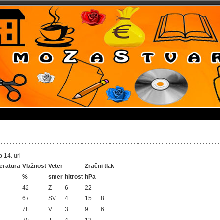
 14. uri
eratura
Vlažnost
Veter
Zračni tlak
%
smer
hitrost
hPa
42
Z
6
22
67
SV
4
15
8
78
V
3
9
6