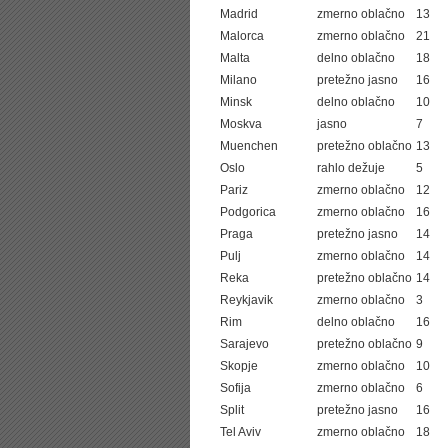
Madrid
zmerno oblačno
13
Malorca
zmerno oblačno
21
Malta
delno oblačno
18
Milano
pretežno jasno
16
Minsk
delno oblačno
10
Moskva
jasno
7
Muenchen
pretežno oblačno
13
Oslo
rahlo dežuje
5
Pariz
zmerno oblačno
12
Podgorica
zmerno oblačno
16
Praga
pretežno jasno
14
Pulj
zmerno oblačno
14
Reka
pretežno oblačno
14
Reykjavik
zmerno oblačno
3
Rim
delno oblačno
16
Sarajevo
pretežno oblačno
9
Skopje
zmerno oblačno
10
Sofija
zmerno oblačno
6
Split
pretežno jasno
16
Tel Aviv
zmerno oblačno
18