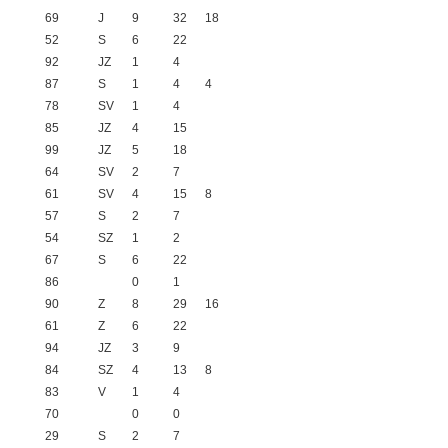
69
J
9
32
18
52
S
6
22
92
JZ
1
4
87
S
1
4
4
78
SV
1
4
85
JZ
4
15
99
JZ
5
18
64
SV
2
7
61
SV
4
15
8
57
S
2
7
54
SZ
1
2
67
S
6
22
86
0
1
90
Z
8
29
16
61
Z
6
22
94
JZ
3
9
84
SZ
4
13
8
83
V
1
4
70
0
0
29
S
2
7