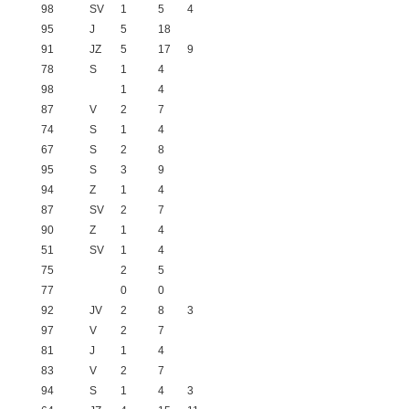
98
SV
1
5
4
95
J
5
18
91
JZ
5
17
9
78
S
1
4
98
1
4
87
V
2
7
74
S
1
4
67
S
2
8
95
S
3
9
94
Z
1
4
87
SV
2
7
90
Z
1
4
51
SV
1
4
75
2
5
77
0
0
92
JV
2
8
3
97
V
2
7
81
J
1
4
83
V
2
7
94
S
1
4
3