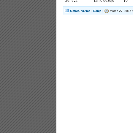
Ženeva
rahlo dežuje
10
Ostalo
,
vreme
|
Sonja
|
marec 27, 2016 