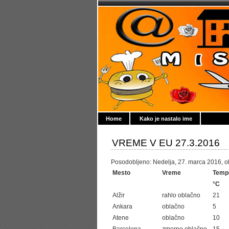
Home
Kako je nastalo ime
VREME V EU 27.3.2016
Posodobljeno: Nedelja, 27. marca 2016, ob
Mesto
Vreme
Temp
°C
Alžir
rahlo oblačno
21
Ankara
oblačno
5
Atene
oblačno
10