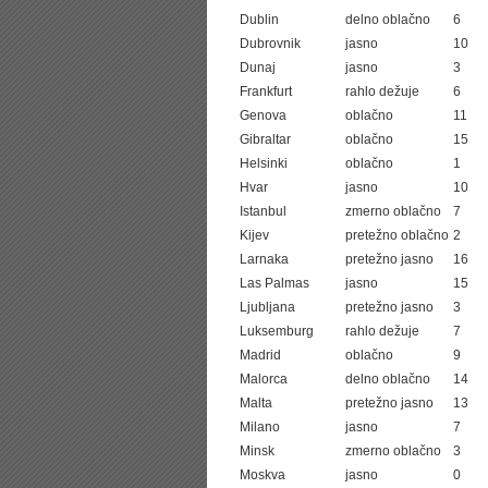
Dublin
delno oblačno
6
Dubrovnik
jasno
10
Dunaj
jasno
3
Frankfurt
rahlo dežuje
6
Genova
oblačno
11
Gibraltar
oblačno
15
Helsinki
oblačno
1
Hvar
jasno
10
Istanbul
zmerno oblačno
7
Kijev
pretežno oblačno
2
Larnaka
pretežno jasno
16
Las Palmas
jasno
15
Ljubljana
pretežno jasno
3
Luksemburg
rahlo dežuje
7
Madrid
oblačno
9
Malorca
delno oblačno
14
Malta
pretežno jasno
13
Milano
jasno
7
Minsk
zmerno oblačno
3
Moskva
jasno
0