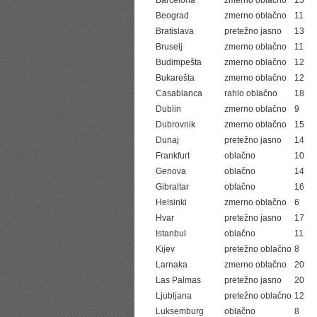
Barcelona
zmerno oblačno
15
Beograd
zmerno oblačno
11
Bratislava
pretežno jasno
13
Bruselj
zmerno oblačno
11
Budimpešta
zmerno oblačno
12
Bukarešta
zmerno oblačno
12
Casablanca
rahlo oblačno
18
Dublin
zmerno oblačno
9
Dubrovnik
zmerno oblačno
15
Dunaj
pretežno jasno
14
Frankfurt
oblačno
10
Genova
oblačno
14
Gibraltar
oblačno
16
Helsinki
zmerno oblačno
6
Hvar
pretežno jasno
17
Istanbul
oblačno
11
Kijev
pretežno oblačno
8
Larnaka
zmerno oblačno
20
Las Palmas
pretežno jasno
20
Ljubljana
pretežno oblačno
12
Luksemburg
oblačno
8