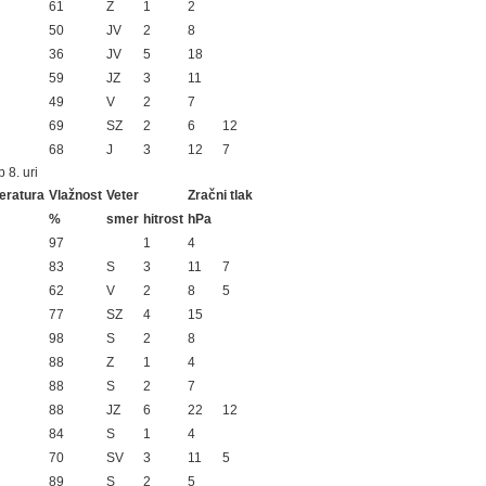
61
Z
1
2
50
JV
2
8
36
JV
5
18
59
JZ
3
11
49
V
2
7
69
SZ
2
6
12
68
J
3
12
7
 8. uri
eratura
Vlažnost
Veter
Zračni tlak
%
smer
hitrost
hPa
97
1
4
83
S
3
11
7
62
V
2
8
5
77
SZ
4
15
98
S
2
8
88
Z
1
4
88
S
2
7
88
JZ
6
22
12
84
S
1
4
70
SV
3
11
5
89
S
2
5