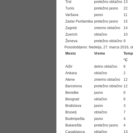
Trst
pretežno oblačno
13
Tunis
pretežno jasno
22
Varšava
jasno
11
Zadar Puntamika
pretežno jasno
15
Zagreb
zmerno oblačno
14
Zuerich
oblačno
10
Ženeva
pretežno oblačno
9
Posodobljeno: Nedelja, 27. marca 2016, ob
Mesto
Vreme
Temp
°C
Alžir
delno oblačno
6
Ankara
oblačno
2
Atene
zmerno oblačno
12
Barcelona
pretežno oblačno
12
Benetke
jasno
6
Beograd
oblačno
6
Bratislava
jasno
3
Bruselj
oblačno
7
Budimpešta
jasno
4
Bukarešta
pretežno jasno
4
Casablanca
oblačno
13