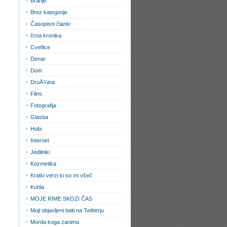
Branje
Brez kategorije
Časopisni članki
črna kronika
Cvetlice
Denar
Dom
DruÅ¾ina
Filmi
Fotografija
Glasba
Hobi
Internet
Jedilniki
Kozmetika
Kratki verzi ki so mi všeč
Kuhla
MOJE RIME SKOZI ČAS
Moji objavljeni twiti na Twitterju
Morda koga zanima