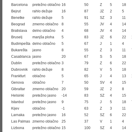
Barcelona
pretežno oblačno
16
50
Z
5
18
Bejrut
rahlo dežuje
16
87
JZ
2
5
Benetke
rahlo dežuje
5
91
SZ
3
11
Beograd
zmerno oblačno
8
55
JV
4
14
Bratislava
delno oblačno
4
68
JV
4
14
Bruselj
manjša ploha
5
83
JZ
6
22
Budimpešta
delno oblačno
5
67
J
1
4
Bukarešta
jasno
8
55
Z
3
11
Casablanca
jasno
20
67
S
5
18
Dublin
pretežno oblačno
3
79
Z
6
22
Dubrovnik
rahlo dežuje
8
82
V
5
18
Frankfurt
oblačno
5
65
J
4
13
Genova
oblačno
7
50
SV
4
15
Gibraltar
zmerno oblačno
20
59
JZ
2
8
Helsinki
pretežno jasno
-14
83
SZ
4
15
Istanbul
pretežno jasno
9
75
J
5
18
Kijev
oblačno
-1
63
Z
3
11
Larnaka
pretežno jasno
16
52
SZ
6
22
Las Palmas
zmerno oblačno
25
37
V
1
4
Lizbona
pretežno oblačno
15
100
SZ
4
14