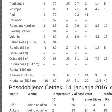
Podčetrtek
4
79
JZ
0.7
3
1.4
5
Postojna
3
96
J
2.1
8
4.9
18
Ptuj
4
72
–
0.2
<1
Radenci
6
57
–
–
–
Ravne na Koroškem
1
85
Z
0.9
3
3.3
12
Slovenj Gradec
0
94
–
–
–
Velenje
4
69
J
1.0
4
4.1
15
Babno Polje (756 m)
1
91
Rateče (864 m)
-1
80
Z
0.4
1
1.5
5
Lisca (943 m)
–
–
–
–
–
Otlica (965 m)
0
96
JZ
3.1
11
7.3
26
Rudno polje (1347 m)
–
–
–
–
–
Rogla (1492 m)
–
–
–
–
–
Krvavec (1740 m)
-5
93
JZ
5.7
21
9.3
33
Kredarica (2515 m)
-10
89
JV
6.1
22
13.6
49
Posodobljeno: Četrtek, 14. januarja 2016, o
Mesto
Vreme
Temperatura
Vlažnost
Veter
Zračni
°C
%
smer
hitrost
hPa
Alžir
delno oblačno
19
65
Z
3
11
Ankara
delno oblačno
2
83
Z
4
15