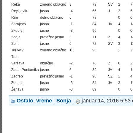
Reka
zmerno oblačno
8
79
SV
2
7
Reykjavik
jasno
-4
65
J
2
5
Rim
delno oblačno
6
78
0
0
Sarajevo
jasno
-1
84
JV
4
1
Skopje
jasno
-3
96
0
0
Sofija
pretežno jasno
3
71
Z
4
1
Split
jasno
6
72
SV
3
1
Tel Aviv
zmerno oblačno
10
93
1
2
Trst
Varšava
oblačno
-2
78
Z
6
2
Zadar Puntamika
jasno
6
89
JV
4
1
Zagreb
pretežno jasno
-1
96
SZ
1
4
Zuerich
jasno
-3
84
JV
3
1
Ženeva
jasno
-3
89
0
0
Ostalo
,
vreme
|
Sonja
|
januar 14, 2016 5:53