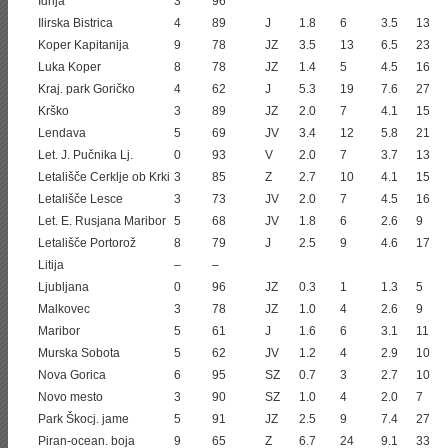
Idrija
3
96
Ilirska Bistrica
4
89
J
1.8
6
3.5
13
Koper Kapitanija
9
78
JZ
3.5
13
6.5
23
Luka Koper
8
78
JZ
1.4
5
4.5
16
Kraj. park Goričko
4
62
J
5.3
19
7.6
27
Krško
3
89
JZ
2.0
7
4.1
15
Lendava
5
69
JV
3.4
12
5.8
21
Let. J. Pučnika Lj.
0
93
V
2.0
7
3.7
13
Letališče Cerklje ob Krki
3
85
Z
2.7
10
4.1
15
Letališče Lesce
3
73
JV
2.0
7
4.5
16
Let. E. Rusjana Maribor
5
68
JV
1.8
6
2.6
9
Letališče Portorož
8
79
J
2.5
9
4.6
17
Litija
–
–
Ljubljana
0
96
JZ
0.3
1
1.3
5
Malkovec
3
78
JZ
1.0
4
2.6
9
Maribor
5
61
J
1.6
6
3.1
11
Murska Sobota
5
62
JV
1.2
4
2.9
10
Nova Gorica
6
95
SZ
0.7
3
2.7
10
Novo mesto
3
90
SZ
1.0
4
2.0
7
Park Škocj. jame
5
91
JZ
2.5
9
7.4
27
Piran-ocean. boja
9
65
Z
6.7
24
9.1
33