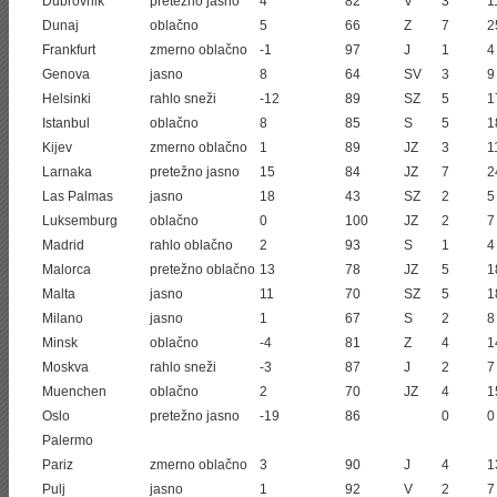
Dubrovnik
pretežno jasno
4
82
V
3
1
Dunaj
oblačno
5
66
Z
7
2
Frankfurt
zmerno oblačno
-1
97
J
1
4
Genova
jasno
8
64
SV
3
9
Helsinki
rahlo sneži
-12
89
SZ
5
1
Istanbul
oblačno
8
85
S
5
1
Kijev
zmerno oblačno
1
89
JZ
3
1
Larnaka
pretežno jasno
15
84
JZ
7
2
Las Palmas
jasno
18
43
SZ
2
5
Luksemburg
oblačno
0
100
JZ
2
7
Madrid
rahlo oblačno
2
93
S
1
4
Malorca
pretežno oblačno
13
78
JZ
5
1
Malta
jasno
11
70
SZ
5
1
Milano
jasno
1
67
S
2
8
Minsk
oblačno
-4
81
Z
4
1
Moskva
rahlo sneži
-3
87
J
2
7
Muenchen
oblačno
2
70
JZ
4
1
Oslo
pretežno jasno
-19
86
0
0
Palermo
Pariz
zmerno oblačno
3
90
J
4
1
Pulj
jasno
1
92
V
2
7