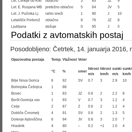
Let. Cerklje ob Krki
oblačno
3
85
JZ
9
Let. E. Rusjana MB
pretežno oblačno
5
64
JV
5
Let. J. Pučnika Lj.
rahlo sneži
1
90
J
10
Letališče Portorož
oblačno
8
76
JZ
8
Ljubljana
dežuje
0
95
J
5
Podatki z avtomatskih postaj
Posodobljeno: Četrtek, 14. januarja 2016, 
Opazovalna postaja
Temp.
Vlažnost
Veter
hitrost
hitrost
sunki
sunki
°C
%
smer
m/s
km/h
m/s
km/h
Bilje Nova Gorica
6
92
SV
0.7
3
2.9
10
Bohinjska Češnjica
1
88
Bovec
1
83
JZ
0.6
2
2.2
8
Boršt Gorenja vas
1
93
V
0.7
3
1.2
4
Celje
2
87
Z
0.6
2
1.2
4
Dobliče Črnomelj
4
91
SV
0.6
2
1.3
5
Dolenje Ajdovščina
6
94
JV
0.8
3
2.0
7
Hrastnik
4
80
–
0.2
<1
1.0
4