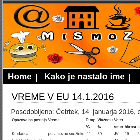
Home
Kako je nastalo ime
VREME V EU 14.1.2016
Posodobljeno: Četrtek, 14. januarja 2016, o
Opazovalna postaja
Vreme
Temp.
Vlažnost
Veter
°C
%
smer
hitrost
s
Kredarica
posamezne snežinke
-11
89
JV
19
5