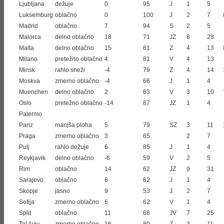
Ljubljana
dežuje
0
95
J
1
5
Luksemburg
oblačno
0
100
J
2
7
Madrid
oblačno
7
94
S
2
5
Malorca
delno oblačno
18
71
JZ
8
28
Malta
delno oblačno
15
61
Z
4
13
Milano
pretežno oblačno
4
81
V
4
13
Minsk
rahlo sneži
-4
79
Z
4
14
Moskva
zmerno oblačno
-4
66
J
1
4
Muenchen
delno oblačno
2
63
V
3
10
Oslo
pretežno oblačno
-14
87
JZ
1
4
Palermo
Pariz
manjša ploha
5
79
SZ
3
11
Praga
zmerno oblačno
3
65
2
7
Pulj
rahlo dežuje
6
85
J
1
4
Reykjavik
delno oblačno
-6
59
V
2
5
Rim
oblačno
14
62
JZ
9
31
Sarajevo
oblačno
6
62
J
1
4
Skopje
jasno
9
53
J
2
7
Sofija
zmerno oblačno
6
62
V
1
4
Split
oblačno
11
68
JV
7
25