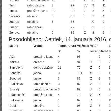
Tel Aviv
zmerno oblačno
16
80
Z
3
11
Trst
rahlo dežuje
8
97
JV
3
11
Tunis
pretežno jasno
20
38
J
2
5
Varšava
oblačno
0
83
J
1
4
Zagreb
oblačno
6
66
0
0
Zuerich
rahlo sneži
0
92
J
2
5
Ženeva
oblačno
2
86
Z
2
5
Posodobljeno: Četrtek, 14. januarja 2016, o
Mesto
Vreme
Temperatura
Vlažnost
Veter
Z
°C
%
smer
hitrost
h
Alžir
pretežno jasno
4
98
0
0
Ankara
oblačno
2
94
J
3
9
Barcelona
delno oblačno
11
76
Z
5
1
Benetke
jasno
3
101
S
3
1
Beograd
jasno
3
87
Z
2
7
Bratislava
rahlo dežuje
3
87
Z
3
1
Bruselj
pretežno oblačno
3
89
J
6
2
Budimpešta
pretežno jasno
4
73
Z
6
2
Bukarešta
jasno
1
92
Z
3
1
Dublin
oblačno
1
95
Z
7
2