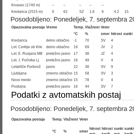
Krvavec (1740 m)
–
–
–
–
–
Kredarica (2515 m)
0
62
SZ
1.8
6
4.2
15
Posodobljeno: Ponedeljek, 7. septembra 20
Opazovalna postaja
Vreme
Temp.
Vlažnost
Veter
°C
%
smer
hitrost
sunki
Kredarica
delno oblačno
-1
70
SV
4
Let. Cerklje ob Krki
delno oblačno
16
69
JV
2
Let. E. Rusjana MB
pretežno jasno
17
38
JZ
4
Let. J. Pučnika Lj.
pretežno jasno
16
49
V
4
Letališče Portorož
jasno
22
38
SV
9
Ljubljana
zmerno oblačno
15
58
SV
3
Novo mesto
zmerno oblačno
15
78
V
4
Postojna
pretežno jasno
16
44
SV
7
Podatki z avtomatskih postaj
Posodobljeno: Ponedeljek, 7. septembra 2
Opazovalna postaja
Temp.
Vlažnost
Veter
hitrost
hitrost
sunki
sunki
°C
%
smer