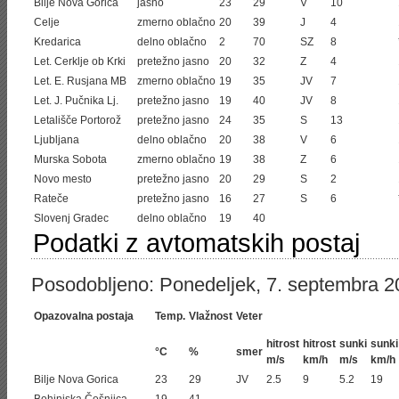
Bilje Nova Gorica
jasno
23
29
V
10
Celje
zmerno oblačno
20
39
J
4
Kredarica
delno oblačno
2
70
SZ
8
Let. Cerklje ob Krki
pretežno jasno
20
32
Z
4
Let. E. Rusjana MB
zmerno oblačno
19
35
JV
7
Let. J. Pučnika Lj.
pretežno jasno
19
40
JV
8
Letališče Portorož
pretežno jasno
24
35
S
13
Ljubljana
delno oblačno
20
38
V
6
Murska Sobota
zmerno oblačno
19
38
Z
6
Novo mesto
pretežno jasno
20
29
S
2
Rateče
pretežno jasno
16
27
S
6
Slovenj Gradec
delno oblačno
19
40
Podatki z avtomatskih postaj
Posodobljeno: Ponedeljek, 7. septembra 2
Opazovalna postaja
Temp.
Vlažnost
Veter
hitrost
hitrost
sunki
sunki
°C
%
smer
m/s
km/h
m/s
km/h
Bilje Nova Gorica
23
29
JV
2.5
9
5.2
19