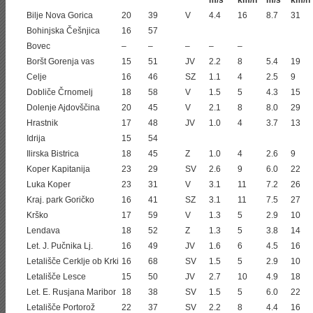
m/s
km/h
m/s
km/h
Bilje Nova Gorica
20
39
V
4.4
16
8.7
31
Bohinjska Češnjica
16
57
Bovec
–
–
–
–
–
Boršt Gorenja vas
15
51
JV
2.2
8
5.4
19
Celje
16
46
SZ
1.1
4
2.5
9
Dobliče Črnomelj
18
58
V
1.5
5
4.3
15
Dolenje Ajdovščina
20
45
V
2.1
8
8.0
29
Hrastnik
17
48
JV
1.0
4
3.7
13
Idrija
15
54
Ilirska Bistrica
18
45
Z
1.0
4
2.6
9
Koper Kapitanija
23
29
SV
2.6
9
6.0
22
Luka Koper
23
31
V
3.1
11
7.2
26
Kraj. park Goričko
16
41
SZ
3.1
11
7.5
27
Krško
17
59
V
1.3
5
2.9
10
Lendava
18
52
Z
1.3
5
3.8
14
Let. J. Pučnika Lj.
16
49
JV
1.6
6
4.5
16
Letališče Cerklje ob Krki
16
68
SV
1.5
5
2.9
10
Letališče Lesce
15
50
JV
2.7
10
4.9
18
Let. E. Rusjana Maribor
18
38
SV
1.5
5
6.0
22
Letališče Portorož
22
37
SV
2.2
8
4.4
16