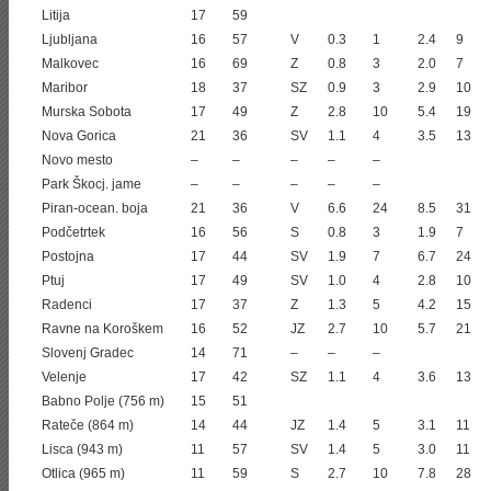
Litija
17
59
Ljubljana
16
57
V
0.3
1
2.4
9
Malkovec
16
69
Z
0.8
3
2.0
7
Maribor
18
37
SZ
0.9
3
2.9
10
Murska Sobota
17
49
Z
2.8
10
5.4
19
Nova Gorica
21
36
SV
1.1
4
3.5
13
Novo mesto
–
–
–
–
–
Park Škocj. jame
–
–
–
–
–
Piran-ocean. boja
21
36
V
6.6
24
8.5
31
Podčetrtek
16
56
S
0.8
3
1.9
7
Postojna
17
44
SV
1.9
7
6.7
24
Ptuj
17
49
SV
1.0
4
2.8
10
Radenci
17
37
Z
1.3
5
4.2
15
Ravne na Koroškem
16
52
JZ
2.7
10
5.7
21
Slovenj Gradec
14
71
–
–
–
Velenje
17
42
SZ
1.1
4
3.6
13
Babno Polje (756 m)
15
51
Rateče (864 m)
14
44
JZ
1.4
5
3.1
11
Lisca (943 m)
11
57
SV
1.4
5
3.0
11
Otlica (965 m)
11
59
S
2.7
10
7.8
28