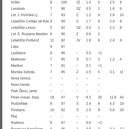
Krško
8
100
JZ
1.4
5
2.5
9
Lendava
7
96
SZ
0.5
2
1.6
6
Let. J. Pučnika Lj.
7
93
Z
1.2
4
2.9
10
Letališče Cerklje ob Krki
9
99
Z
1.7
6
2.4
9
Letališče Lesce
5
92
SZ
0.4
1
2.3
8
Let. E. Rusjana Maribor
6
96
Z
0.6
2
Letališče Portorož
12
82
JV
1.8
6
2.4
9
Litija
9
97
Ljubljana
9
96
–
0.0
<1
Malkovec
7
95
S
0.7
3
1.2
4
Maribor
7
91
–
0.1
<1
Murska Sobota
7
95
Z
1.5
5
3.1
11
Nova Gorica
–
–
–
–
–
Novo mesto
–
–
–
–
–
Park Škocj. jame
–
–
–
–
–
Piran-ocean. boja
19
47
V
8.3
30
11.6
42
Podčetrtek
9
97
S
2.4
9
5.3
19
Postojna
10
82
S
2.5
9
5.6
20
Ptuj
–
–
–
–
–
Radenci
6
97
–
0.0
<1