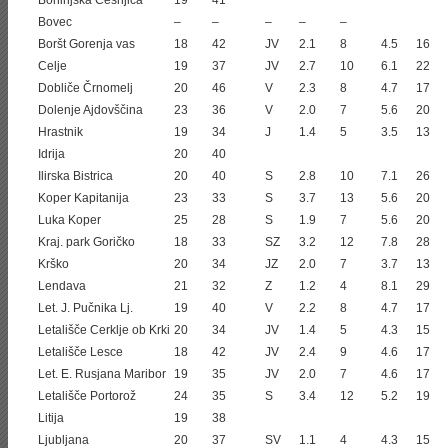
Bohinjska Češnjica
19
41
Bovec
–
–
–
–
–
Boršt Gorenja vas
18
42
JV
2.1
8
4.5
16
Celje
19
37
JV
2.7
10
6.1
22
Dobliče Črnomelj
20
46
V
2.3
8
4.7
17
Dolenje Ajdovščina
23
36
V
2.0
7
5.6
20
Hrastnik
19
34
J
1.4
5
3.5
13
Idrija
20
40
Ilirska Bistrica
20
40
S
2.8
10
7.1
26
Koper Kapitanija
23
33
S
3.7
13
5.6
20
Luka Koper
25
28
S
1.9
7
5.6
20
Kraj. park Goričko
18
33
SZ
3.2
12
7.8
28
Krško
20
34
JZ
2.0
7
3.7
13
Lendava
21
32
Z
1.2
4
8.1
29
Let. J. Pučnika Lj.
19
40
V
2.2
8
4.7
17
Letališče Cerklje ob Krki
20
34
JV
1.4
5
4.3
15
Letališče Lesce
18
42
JV
2.4
9
4.6
17
Let. E. Rusjana Maribor
19
35
JV
2.0
7
4.6
17
Letališče Portorož
24
35
S
3.4
12
5.2
19
Litija
19
38
Ljubljana
20
37
SV
1.1
4
4.3
15