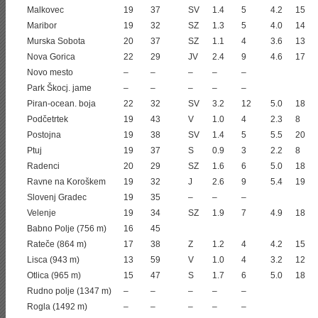
Malkovec
19
37
SV
1.4
5
4.2
15
Maribor
19
32
SZ
1.3
5
4.0
14
Murska Sobota
20
37
SZ
1.1
4
3.6
13
Nova Gorica
22
29
JV
2.4
9
4.6
17
Novo mesto
–
–
–
–
–
Park Škocj. jame
–
–
–
–
–
Piran-ocean. boja
22
32
SV
3.2
12
5.0
18
Podčetrtek
19
43
V
1.0
4
2.3
8
Postojna
19
38
SV
1.4
5
5.5
20
Ptuj
19
37
S
0.9
3
2.2
8
Radenci
20
29
SZ
1.6
6
5.0
18
Ravne na Koroškem
19
32
J
2.6
9
5.4
19
Slovenj Gradec
19
35
–
–
–
Velenje
19
34
SZ
1.9
7
4.9
18
Babno Polje (756 m)
16
45
Rateče (864 m)
17
38
Z
1.2
4
4.2
15
Lisca (943 m)
13
59
V
1.0
4
3.2
12
Otlica (965 m)
15
47
S
1.7
6
5.0
18
Rudno polje (1347 m)
–
–
–
–
–
Rogla (1492 m)
–
–
–
–
–