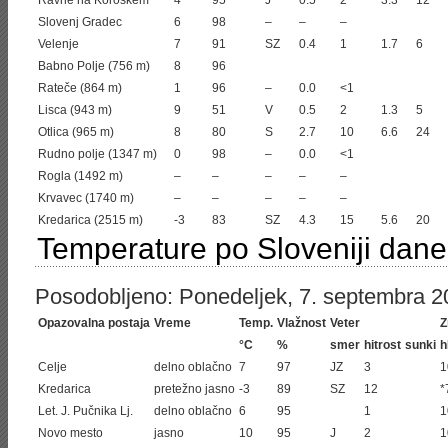
Ravne na Koroškem
4
95
J
0.5
2
3.3
12
Slovenj Gradec
6
98
–
–
–
Velenje
7
91
SZ
0.4
1
1.7
6
Babno Polje (756 m)
8
96
Rateče (864 m)
1
96
–
0.0
<1
Lisca (943 m)
9
51
V
0.5
2
1.3
5
Otlica (965 m)
8
80
S
2.7
10
6.6
24
Rudno polje (1347 m)
0
98
–
0.0
<1
Rogla (1492 m)
–
–
–
–
–
Krvavec (1740 m)
–
–
–
–
–
Kredarica (2515 m)
-3
83
SZ
4.3
15
5.6
20
Temperature po Sloveniji dane
Posodobljeno: Ponedeljek, 7. septembra 20
Opazovalna postaja
Vreme
Temp.
Vlažnost
Veter
Z
°C
%
smer
hitrost
sunki
h
Celje
delno oblačno
7
97
JZ
3
1
Kredarica
pretežno jasno
-3
89
SZ
12
*
Let. J. Pučnika Lj.
delno oblačno
6
95
1
1
Novo mesto
jasno
10
95
J
2
1