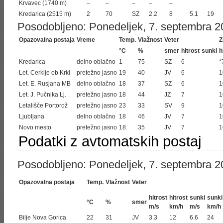
Krvavec (1740 m)
–
–
–
–
–
Kredarica (2515 m)
2
70
SZ
2.2
8
5.1
19
Posodobljeno: Ponedeljek, 7. septembra 20
Opazovalna postaja
Vreme
Temp.
Vlažnost
Veter
Z
°C
%
smer
hitrost
sunki
h
Kredarica
delno oblačno
1
75
SZ
6
*
Let. Cerklje ob Krki
pretežno jasno
19
40
JV
6
1
Let. E. Rusjana MB
delno oblačno
18
37
SZ
6
1
Let. J. Pučnika Lj.
pretežno jasno
18
44
JZ
7
1
Letališče Portorož
pretežno jasno
23
33
SV
9
1
Ljubljana
delno oblačno
18
46
JV
7
1
Novo mesto
pretežno jasno
18
35
JV
7
1
Podatki z avtomatskih postaj
Posodobljeno: Ponedeljek, 7. septembra 2
Opazovalna postaja
Temp.
Vlažnost
Veter
hitrost
hitrost
sunki
sunki
°C
%
smer
m/s
km/h
m/s
km/h
Bilje Nova Gorica
22
31
JV
3.3
12
6.6
24