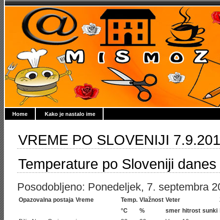
Home
Kako je nastalo ime
VREME PO SLOVENIJI 7.9.20
Temperature po Sloveniji danes
Posodobljeno: Ponedeljek, 7. septembra 20
Opazovalna postaja
Vreme
Temp.
Vlažnost
Veter
°C
%
smer
hitrost
sunki