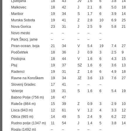
Ljubljana
18
43
JV
1.6
6
3.8
14
Malkovec
18
42
J
2.1
8
5.0
18
Maribor
19
34
S
1.7
6
3.9
14
Murska Sobota
19
41
Z
2.8
10
6.9
25
Nova Gorica
23
31
J
2.5
9
5.8
21
Novo mesto
–
–
–
–
–
Park Škocj. jame
–
–
–
–
–
Piran-ocean. boja
21
34
V
5.4
19
7.4
27
Podčetrtek
18
36
J
0.9
3
2.5
9
Postojna
18
44
V
1.6
6
4.3
15
Ptuj
19
37
SZ
1.6
6
3.6
13
Radenci
19
31
Z
1.6
6
4.9
18
Ravne na Koroškem
19
34
JZ
3.6
13
7.6
27
Slovenj Gradec
17
41
–
–
–
Velenje
19
31
S
1.6
6
5.4
19
Babno Polje (756 m)
16
47
Rateče (864 m)
15
39
Z
0.9
3
2.9
10
Lisca (943 m)
12
61
V
1.2
4
3.3
12
Otlica (965 m)
14
49
S
2.4
9
6.2
22
Rudno polje (1347 m)
11
54
J
1.4
5
3.8
14
Rogla (1492 m)
–
–
–
–
–