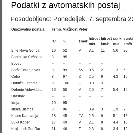
Podatki z avtomatskih postaj
Posodobljeno: Ponedeljek, 7. septembra 2
Opazovalna postaja
Temp.
Vlažnost
Veter
hitrost
hitrost
sunki
sunki
°C
%
smer
m/s
km/h
m/s
km/h
Bilje Nova Gorica
16
52
V
3.1
11
5.6
20
Bohinjska Češnjica
8
95
Bovec
–
–
–
–
–
Boršt Gorenja vas
8
99
SV
0.5
2
1.3
5
Celje
8
97
Z
2.5
9
4.3
15
Dobliče Črnomelj
9
100
–
0.0
<1
Dolenje Ajdovščina
16
58
V
2.0
7
5.4
19
Hrastnik
–
–
–
–
–
Idrija
10
95
Ilirska Bistrica
8
96
J
0.9
3
1.9
7
Koper Kapitanija
18
45
JV
2.5
9
5.1
18
Luka Koper
17
49
V
2.1
8
4.4
16
Kraj. park Goričko
11
48
Z
2.3
8
3.4
12