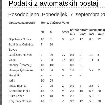
Podatki z avtomatskih postaj
Posodobljeno: Ponedeljek, 7. septembra 2
Opazovalna postaja
Temp.
Vlažnost
Veter
hitrost
hitrost
sunki
sunki
°C
%
smer
m/s
km/h
m/s
km/h
Bilje Nova Gorica
16
51
V
4.6
17
8.8
32
Bohinjska Češnjica
7
96
Bovec
–
–
–
–
–
Boršt Gorenja vas
8
99
JV
0.5
2
1.4
5
Celje
7
98
JZ
0.6
2
1.1
4
Dobliče Črnomelj
10
100
–
0.0
<1
Dolenje Ajdovščina
16
54
V
1.8
6
5.7
21
Hrastnik
–
–
–
–
–
Idrija
10
95
Ilirska Bistrica
9
95
Z
0.9
3
2.5
9
Koper Kapitanija
18
42
V
2.8
10
5.5
20
Luka Koper
17
48
V
2.2
8
5.8
21
Kraj. park Goričko
10
51
Z
3.2
12
5.6
20