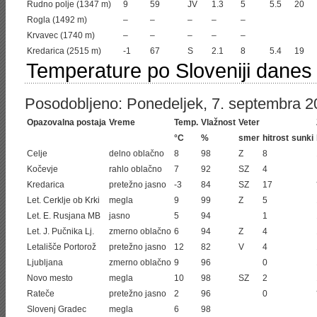
Rudno polje (1347 m)
9
59
JV
1.3
5
5.5
20
Rogla (1492 m)
–
–
–
–
–
Krvavec (1740 m)
–
–
–
–
–
Kredarica (2515 m)
-1
67
S
2.1
8
5.4
19
Temperature po Sloveniji danes
Posodobljeno: Ponedeljek, 7. septembra 20
Opazovalna postaja
Vreme
Temp.
Vlažnost
Veter
°C
%
smer
hitrost
sunki
Celje
delno oblačno
8
98
Z
8
Kočevje
rahlo oblačno
7
92
SZ
4
Kredarica
pretežno jasno
-3
84
SZ
17
Let. Cerklje ob Krki
megla
9
99
Z
5
Let. E. Rusjana MB
jasno
5
94
1
Let. J. Pučnika Lj.
zmerno oblačno
6
94
Z
4
Letališče Portorož
pretežno jasno
12
82
V
4
Ljubljana
zmerno oblačno
9
96
0
Novo mesto
megla
10
98
SZ
2
Rateče
pretežno jasno
2
96
0
Slovenj Gradec
megla
6
98