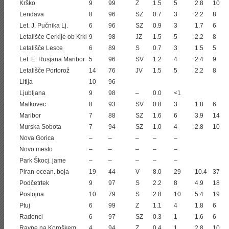
Krško
9
99
Z
1.5
5
2.8
10
Lendava
8
96
SZ
0.7
3
2.2
8
Let. J. Pučnika Lj.
6
96
SZ
0.9
3
1.7
6
Letališče Cerklje ob Krki
9
98
JZ
1.5
5
2.2
8
Letališče Lesce
6
89
S
0.7
3
1.5
5
Let. E. Rusjana Maribor
5
96
SV
1.2
4
2.4
9
Letališče Portorož
14
76
JV
1.5
5
2.2
8
Litija
10
96
Ljubljana
9
98
–
0.0
<1
Malkovec
8
93
SV
0.8
3
1.8
6
Maribor
7
88
SZ
1.6
6
3.9
14
Murska Sobota
7
94
SZ
1.0
4
2.8
10
Nova Gorica
–
–
–
–
–
Novo mesto
–
–
–
–
–
Park Škocj. jame
–
–
–
–
–
Piran-ocean. boja
19
44
V
8.0
29
10.4
37
Podčetrtek
9
97
S
2.2
8
4.9
18
Postojna
10
79
S
2.8
10
5.4
19
Ptuj
6
99
Z
1.1
4
1.8
6
Radenci
6
97
SZ
0.3
1
1.6
6
Ravne na Koroškem
4
94
Z
0.4
1
2.8
10