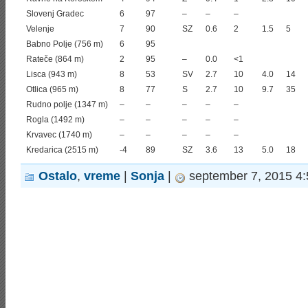
Slovenj Gradec
6
97
–
–
–
Velenje
7
90
SZ
0.6
2
1.5
5
Babno Polje (756 m)
6
95
Rateče (864 m)
2
95
–
0.0
<1
Lisca (943 m)
8
53
SV
2.7
10
4.0
14
Otlica (965 m)
8
77
S
2.7
10
9.7
35
Rudno polje (1347 m)
–
–
–
–
–
Rogla (1492 m)
–
–
–
–
–
Krvavec (1740 m)
–
–
–
–
–
Kredarica (2515 m)
-4
89
SZ
3.6
13
5.0
18
Ostalo
,
vreme
|
Sonja
|
september 7, 2015 4: