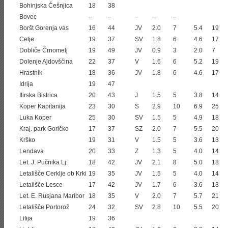
Bohinjska Češnjica
18
38
Bovec
–
–
–
–
–
Boršt Gorenja vas
16
44
JV
2.0
7
5.4
19
Celje
19
37
SV
1.8
6
4.6
17
Dobliče Črnomelj
19
49
JV
0.9
3
2.0
7
Dolenje Ajdovščina
22
37
V
1.6
6
5.2
19
Hrastnik
18
36
JV
1.8
6
4.6
17
Idrija
19
47
Ilirska Bistrica
20
43
J
1.5
5
3.8
14
Koper Kapitanija
23
30
S
2.9
10
6.9
25
Luka Koper
25
30
SV
1.5
5
4.9
18
Kraj. park Goričko
17
37
SZ
2.0
7
5.5
20
Krško
19
31
V
1.5
5
3.6
13
Lendava
20
33
Z
1.3
5
4.0
14
Let. J. Pučnika Lj.
18
42
JV
2.1
8
5.0
18
Letališče Cerklje ob Krki
19
35
JV
1.5
5
4.0
14
Letališče Lesce
17
42
JV
1.7
6
3.6
13
Let. E. Rusjana Maribor
18
35
V
2.0
7
5.7
21
Letališče Portorož
24
32
SV
2.8
10
5.5
20
Litija
19
36