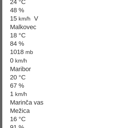
24 °C
48 %
15
V
km/h
Malkovec
18 °C
84 %
1018
mb
0
km/h
Maribor
20 °C
67 %
1
km/h
Marinča vas
Mežica
16 °C
91 %