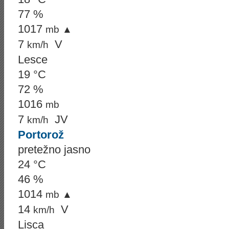
77 %
1017
mb
▲
7
V
km/h
Lesce
19 °C
72 %
1016
mb
7
JV
km/h
Portorož
pretežno jasno
24 °C
46 %
1014
mb
▲
14
V
km/h
Lisca