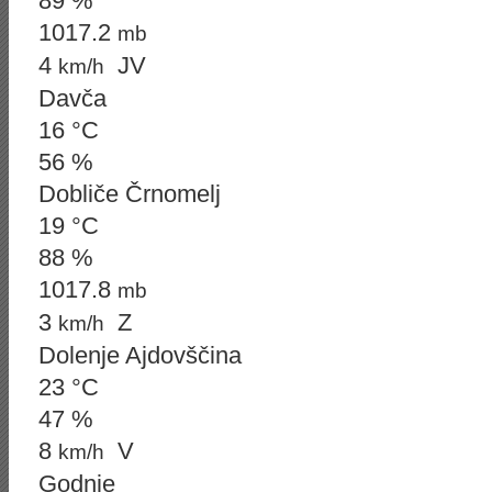
89 %
1017.2
mb
4
JV
km/h
Davča
16 °C
56 %
Dobliče Črnomelj
19 °C
88 %
1017.8
mb
3
Z
km/h
Dolenje Ajdovščina
23 °C
47 %
8
V
km/h
Godnje