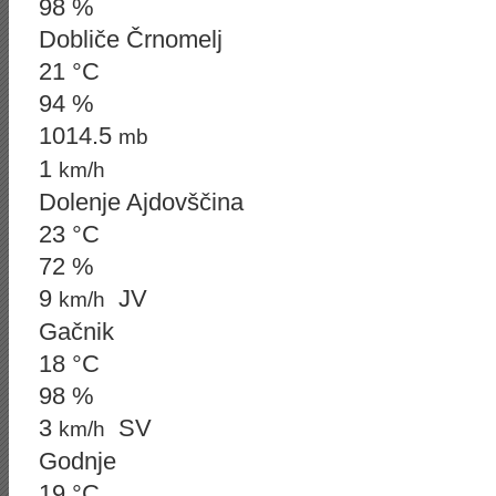
98 %
Dobliče Črnomelj
21 °C
94 %
1014.5
mb
1
km/h
Dolenje Ajdovščina
23 °C
72 %
9
JV
km/h
Gačnik
18 °C
98 %
3
SV
km/h
Godnje
19 °C