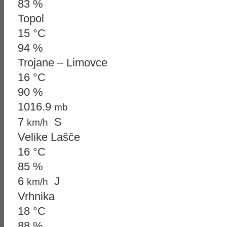
83 %
Topol
15 °C
94 %
Trojane – Limovce
16 °C
90 %
1016.9
mb
7
S
km/h
Velike Lašče
16 °C
85 %
6
J
km/h
Vrhnika
18 °C
88 %