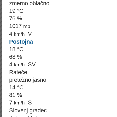
zmerno oblačno
19 °C
76 %
1017
mb
4
V
km/h
Postojna
18 °C
68 %
4
SV
km/h
Rateče
pretežno jasno
14 °C
81 %
7
S
km/h
Slovenj gradec