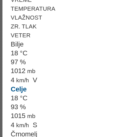
TEMPERATURA
VLAŽNOST
ZR. TLAK
VETER
Bilje
18 °C
97 %
1012
mb
4
V
km/h
Celje
18 °C
93 %
1015
mb
4
S
km/h
Črnomelj