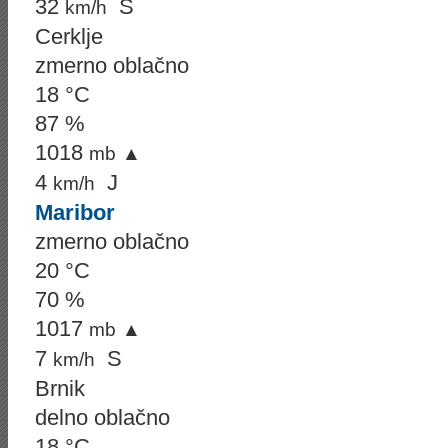
32
S
km/h
Cerklje
zmerno oblačno
18 °C
87 %
1018
mb
▲
4
J
km/h
Maribor
zmerno oblačno
20 °C
70 %
1017
mb
▲
7
S
km/h
Brnik
delno oblačno
18 °C