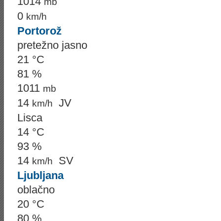
1014
mb
0
km/h
Portorož
pretežno jasno
21 °C
81 %
1011
mb
14
JV
km/h
Lisca
14 °C
93 %
14
SV
km/h
Ljubljana
oblačno
20 °C
80 %