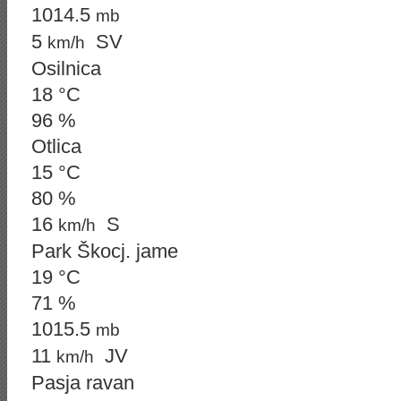
1014.5
mb
5
SV
km/h
Osilnica
18 °C
96 %
Otlica
15 °C
80 %
16
S
km/h
Park Škocj. jame
19 °C
71 %
1015.5
mb
11
JV
km/h
Pasja ravan