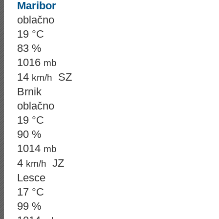
Maribor
oblačno
19 °C
83 %
1016
mb
14
SZ
km/h
Brnik
oblačno
19 °C
90 %
1014
mb
4
JZ
km/h
Lesce
17 °C
99 %