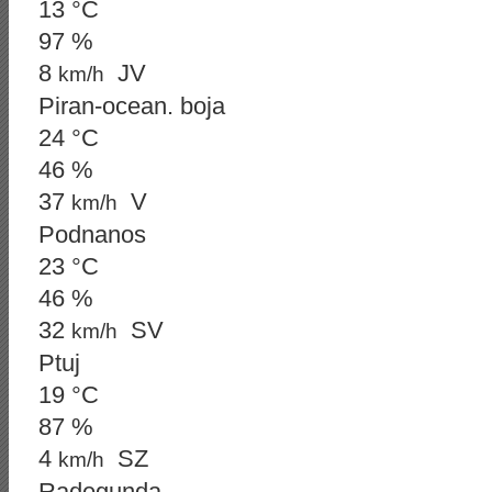
13 °C
97 %
8
JV
km/h
Piran-ocean. boja
24 °C
46 %
37
V
km/h
Podnanos
23 °C
46 %
32
SV
km/h
Ptuj
19 °C
87 %
4
SZ
km/h
Radegunda