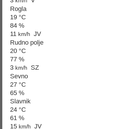
3
V
km/h
Rogla
19 °C
84 %
11
JV
km/h
Rudno polje
20 °C
77 %
3
SZ
km/h
Sevno
27 °C
65 %
Slavnik
24 °C
61 %
15
JV
km/h