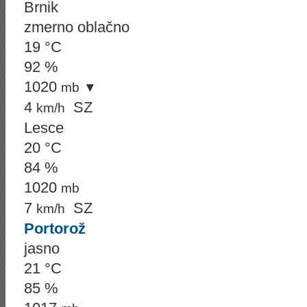
Brnik
zmerno oblačno
19 °C
92 %
1020
mb
▼
4
SZ
km/h
Lesce
20 °C
84 %
1020
mb
7
SZ
km/h
Portorož
jasno
21 °C
85 %