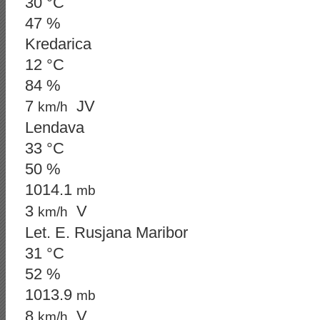
30 °C
47 %
Kredarica
12 °C
84 %
7
JV
km/h
Lendava
33 °C
50 %
1014.1
mb
3
V
km/h
Let. E. Rusjana Maribor
31 °C
52 %
1013.9
mb
8
V
km/h