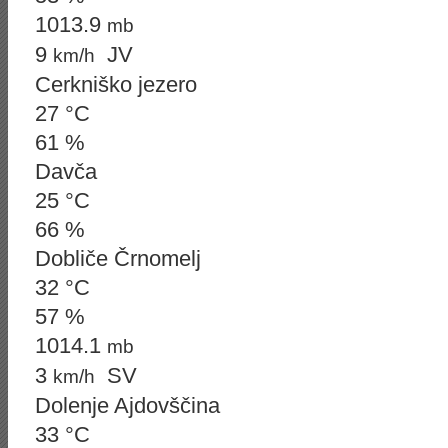
1013.9
mb
9
JV
km/h
Cerkniško jezero
27 °C
61 %
Davča
25 °C
66 %
Dobliče Črnomelj
32 °C
57 %
1014.1
mb
3
SV
km/h
Dolenje Ajdovščina
33 °C