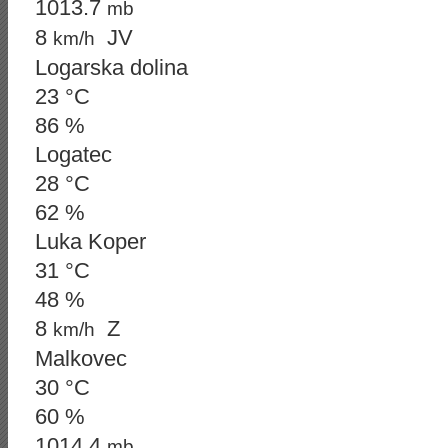
1013.7
mb
8
JV
km/h
Logarska dolina
23 °C
86 %
Logatec
28 °C
62 %
Luka Koper
31 °C
48 %
8
Z
km/h
Malkovec
30 °C
60 %
1014.4
mb