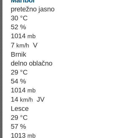
Maribor
pretežno jasno
30 °C
52 %
1014
mb
7
V
km/h
Brnik
delno oblačno
29 °C
54 %
1014
mb
14
JV
km/h
Lesce
29 °C
57 %
1013
mb