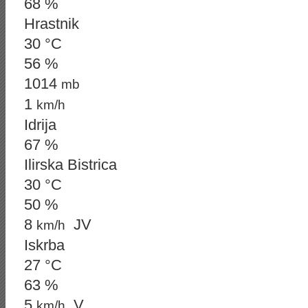
68 %
Hrastnik
30 °C
56 %
1014
mb
1
km/h
Idrija
67 %
Ilirska Bistrica
30 °C
50 %
8
JV
km/h
Iskrba
27 °C
63 %
5
V
km/h