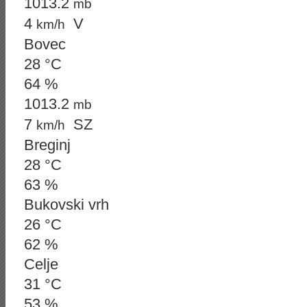
1013.2
mb
4
V
km/h
Bovec
28 °C
64 %
1013.2
mb
7
SZ
km/h
Breginj
28 °C
63 %
Bukovski vrh
26 °C
62 %
Celje
31 °C
53 %