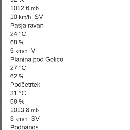
1012.6
mb
10
SV
km/h
Pasja ravan
24 °C
68 %
5
V
km/h
Planina pod Golico
27 °C
62 %
Podčetrtek
31 °C
58 %
1013.8
mb
3
SV
km/h
Podnanos