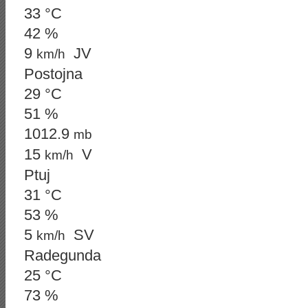
33 °C
42 %
9
JV
km/h
Postojna
29 °C
51 %
1012.9
mb
15
V
km/h
Ptuj
31 °C
53 %
5
SV
km/h
Radegunda
25 °C
73 %