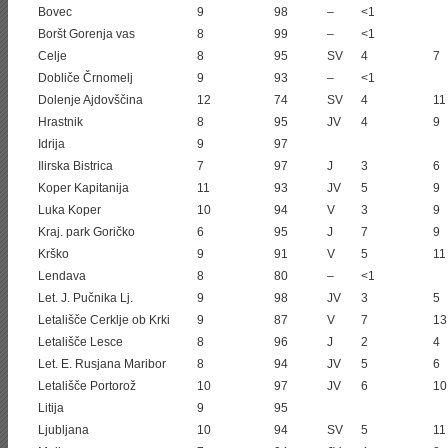
Bovec
9
98
–
<1
Boršt Gorenja vas
8
99
–
<1
Celje
8
95
SV
4
7
Dobliče Črnomelj
9
93
–
<1
Dolenje Ajdovščina
12
74
SV
4
11
Hrastnik
8
95
JV
4
9
Idrija
9
97
Ilirska Bistrica
7
97
J
3
6
Koper Kapitanija
11
93
JV
5
9
Luka Koper
10
94
V
3
9
Kraj. park Goričko
6
95
J
7
9
Krško
9
91
V
5
11
Lendava
8
80
–
<1
Let. J. Pučnika Lj.
9
98
JV
3
5
Letališče Cerklje ob Krki
9
87
V
7
13
Letališče Lesce
8
96
J
2
4
Let. E. Rusjana Maribor
8
94
JV
5
6
Letališče Portorož
10
97
JV
6
10
Litija
9
95
Ljubljana
10
94
SV
5
11