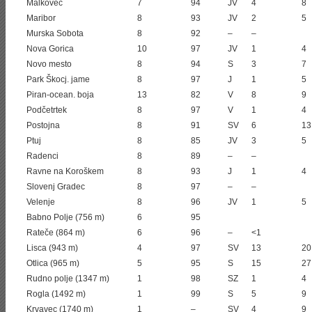
Malkovec
7
94
JV
4
8
Maribor
8
93
JV
2
5
Murska Sobota
8
92
–
–
Nova Gorica
10
97
JV
1
4
Novo mesto
8
94
S
3
7
Park Škocj. jame
8
97
J
1
5
Piran-ocean. boja
13
82
V
8
9
Podčetrtek
8
97
V
1
4
Postojna
8
91
SV
6
13
Ptuj
8
85
JV
3
5
Radenci
8
89
–
–
Ravne na Koroškem
8
93
J
1
4
Slovenj Gradec
8
97
–
–
Velenje
8
96
JV
1
5
Babno Polje (756 m)
6
95
Rateče (864 m)
6
96
–
<1
Lisca (943 m)
4
97
SV
13
20
Otlica (965 m)
5
95
S
15
27
Rudno polje (1347 m)
1
98
SZ
1
4
Rogla (1492 m)
1
99
S
5
9
Krvavec (1740 m)
1
–
SV
4
9