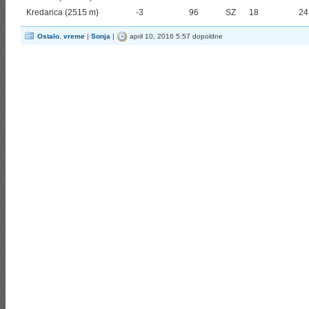
Kredarica (2515 m)
-3
96
SZ
18
24
Ostalo
,
vreme
|
Sonja
|
april 10, 2016 5:57 dopoldne