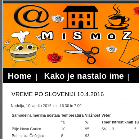
Home
Kako je nastalo ime
VREME PO SLOVENIJI 10.4.2016
Nedelja, 10. aprila 2016, med 6:30 in 7:00
Samodejna merilna postaja
Temperatura
Vlažnost
Veter
°C
%
smer
hitrost km/h
su
Bilje Nova Gorica
10
95
SV
3
5
Bohinjska Češnjica
8
93