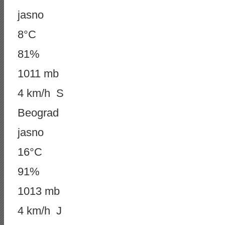
jasno
8°C
81%
1011 mb
4 km/h S
Beograd
jasno
16°C
91%
1013 mb
4 km/h J