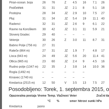
Piran-ocean. boja
26
76
Z
4.5
16
7.1
26
Podčetrtek
31
31
JZ
2.1
8
5.1
18
Postojna
28
34
JZ
2.9
10
7.5
27
Ptuj
31
34
JZ
5.4
19
11.1
40
Radenci
32
31
JZ
2.6
9
6.1
22
Ravne na Koroškem
30
42
JZ
3.1
11
5.9
21
Slovenj Gradec
29
40
–
–
–
Velenje
30
26
Z
3.0
11
8.7
31
Babno Polje (756 m)
27
31
Rateče (864 m)
27
31
JZ
1.9
7
4.8
17
Lisca (943 m)
24
49
JZ
5.6
20
11.4
41
Otlica (965 m)
23
60
JZ
2.4
9
4.5
16
Rudno polje (1347 m)
22
35
J
3.8
14
10.0
36
Rogla (1492 m)
–
–
–
–
–
Krvavec (1740 m)
–
–
–
–
–
Kredarica (2515 m)
12
50
V
3.5
13
7.5
27
Posodobljeno: Torek, 1. septembra 2015, ob
Opazovalna postaja
Vreme
Temp.
Vlažnost
Veter
Zračni tl
°C
%
smer
hitrost
sunki
hPa
Kredarica
jasno