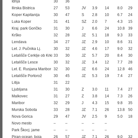
Idrija
30
36
Ilirska Bistrica
27
53
JV
3.9
14
8.0
29
Koper Kapitanija
30
47
S
2.8
10
6.7
24
Luka Koper
31
41
SZ
2.0
7
4.3
15
Kraj. park Goričko
31
30
J
6.6
24
10.8
39
Krško
32
28
JZ
5.1
18
9.3
33
Lendava
34
27
JZ
2.9
10
8.6
31
Let. J. Pučnika Lj.
30
32
JZ
4.6
17
9.0
32
Letališče Cerklje ob Krki
33
30
JZ
5.7
20
8.4
30
Letališče Lesce
30
32
JZ
3.4
12
7.7
28
Let. E. Rusjana Maribor
32
30
JZ
6.6
24
12.8
46
Letališče Portorož
30
45
JZ
5.3
19
7.4
27
Litija
31
22
Ljubljana
31
30
Z
3.0
11
7.4
27
Malkovec
31
27
Z
3.8
14
7.3
26
Maribor
32
29
J
4.3
15
9.8
35
Murska Sobota
33
28
JZ
7.1
26
13.8
50
Nova Gorica
29
47
JV
2.5
9
5.0
18
Novo mesto
–
–
–
–
–
Park Škocj. jame
–
–
–
–
–
Piran-ocean. boja
26
57
JZ
7.1
26
9.0
32