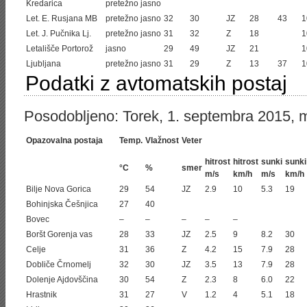
Kredarica
pretežno jasno
Let. E. Rusjana MB
pretežno jasno
32
30
JZ
28
43
1
Let. J. Pučnika Lj.
pretežno jasno
31
32
Z
18
1
Letališče Portorož
jasno
29
49
JZ
21
1
Ljubljana
pretežno jasno
31
29
Z
13
37
1
Podatki z avtomatskih postaj
Posodobljeno: Torek, 1. septembra 2015, 
Opazovalna postaja
Temp.
Vlažnost
Veter
hitrost
hitrost
sunki
sunki
°C
%
smer
m/s
km/h
m/s
km/h
Bilje Nova Gorica
29
54
JZ
2.9
10
5.3
19
Bohinjska Češnjica
27
40
Bovec
–
–
–
–
–
Boršt Gorenja vas
28
33
JZ
2.5
9
8.2
30
Celje
31
36
Z
4.2
15
7.9
28
Dobliče Črnomelj
32
30
JZ
3.5
13
7.9
28
Dolenje Ajdovščina
30
54
Z
2.3
8
6.0
22
Hrastnik
31
27
V
1.2
4
5.1
18