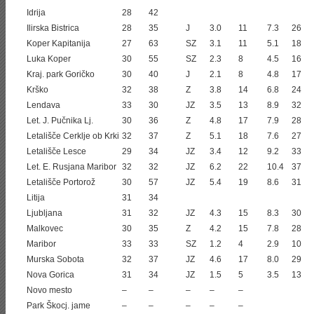
Idrija
28
42
Ilirska Bistrica
28
35
J
3.0
11
7.3
26
Koper Kapitanija
27
63
SZ
3.1
11
5.1
18
Luka Koper
30
55
SZ
2.3
8
4.5
16
Kraj. park Goričko
30
40
J
2.1
8
4.8
17
Krško
32
38
Z
3.8
14
6.8
24
Lendava
33
30
JZ
3.5
13
8.9
32
Let. J. Pučnika Lj.
30
36
Z
4.8
17
7.9
28
Letališče Cerklje ob Krki
32
37
Z
5.1
18
7.6
27
Letališče Lesce
29
34
JZ
3.4
12
9.2
33
Let. E. Rusjana Maribor
32
32
JZ
6.2
22
10.4
37
Letališče Portorož
30
57
JZ
5.4
19
8.6
31
Litija
31
34
Ljubljana
31
32
JZ
4.3
15
8.3
30
Malkovec
30
35
Z
4.2
15
7.8
28
Maribor
33
33
SZ
1.2
4
2.9
10
Murska Sobota
32
37
JZ
4.6
17
8.0
29
Nova Gorica
31
34
JZ
1.5
5
3.5
13
Novo mesto
–
–
–
–
–
Park Škocj. jame
–
–
–
–
–