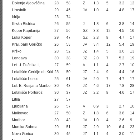
Dolenje Ajdovščina
28
58
Z
1.3
5
3.2
12
Hrastnik
29
45
JV
1.0
4
4.8
17
Idrija
23
74
Ilirska Bistrica
26
55
J
1.8
6
3.8
14
Koper Kapitanija
27
56
SZ
3.3
12
4.5
16
Luka Koper
29
47
SZ
2.3
8
4.7
17
Kraj. park Goričko
26
53
JV
3.4
12
5.4
19
Krško
28
52
JZ
1.4
5
3.6
13
Lendava
30
38
JZ
2.0
7
5.2
19
Let. J. Pučnika Lj.
27
59
V
1.1
4
2.7
10
Letališče Cerklje ob Krki
28
50
JZ
2.4
9
4.4
16
Letališče Lesce
25
61
JV
2.0
7
4.7
17
Let. E. Rusjana Maribor
30
43
JZ
4.6
17
7.8
28
Letališče Portorož
30
37
JZ
2.2
8
4.6
17
Litija
27
57
Ljubljana
26
57
V
0.9
3
2.7
10
Malkovec
27
50
Z
1.8
6
3.8
14
Maribor
30
43
JV
1.0
4
2.6
9
Murska Sobota
29
51
JZ
2.9
10
6.4
23
Nova Gorica
30
45
JZ
1.1
4
3.0
11