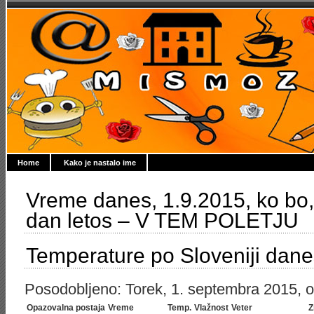
Home
Kako je nastalo ime
Vreme danes, 1.9.2015, ko bo,
dan letos – V TEM POLETJU
Temperature po Sloveniji dane
Posodobljeno: Torek, 1. septembra 2015, ob
Opazovalna postaja
Vreme
Temp.
Vlažnost
Veter
Z