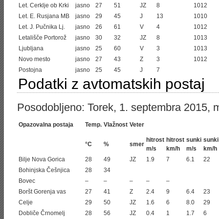
Let. Cerklje ob Krki
jasno
27
51
JZ
8
1012
Let. E. Rusjana MB
jasno
29
45
J
13
1010
Let. J. Pučnika Lj.
jasno
26
61
V
4
1012
Letališče Portorož
jasno
30
32
JZ
8
1013
Ljubljana
jasno
25
60
V
3
1013
Novo mesto
jasno
27
43
Z
3
1012
Postojna
jasno
25
45
J
7
Podatki z avtomatskih postaj
Posodobljeno: Torek, 1. septembra 2015, m
Opazovalna postaja
Temp.
Vlažnost
Veter
hitrost
hitrost
sunki
sunki
°C
%
smer
m/s
km/h
m/s
km/h
Bilje Nova Gorica
28
49
JZ
1.9
7
6.1
22
Bohinjska Češnjica
28
34
Bovec
–
–
–
–
–
Boršt Gorenja vas
27
41
Z
2.4
9
6.4
23
Celje
29
50
JZ
1.6
6
8.0
29
Dobliče Črnomelj
28
56
JZ
0.4
1
1.7
6