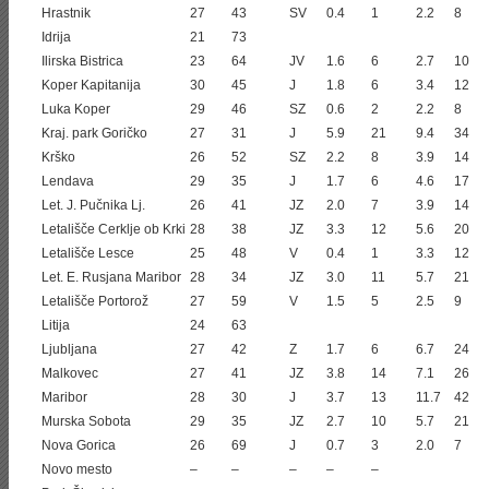
Hrastnik
27
43
SV
0.4
1
2.2
8
Idrija
21
73
Ilirska Bistrica
23
64
JV
1.6
6
2.7
10
Koper Kapitanija
30
45
J
1.8
6
3.4
12
Luka Koper
29
46
SZ
0.6
2
2.2
8
Kraj. park Goričko
27
31
J
5.9
21
9.4
34
Krško
26
52
SZ
2.2
8
3.9
14
Lendava
29
35
J
1.7
6
4.6
17
Let. J. Pučnika Lj.
26
41
JZ
2.0
7
3.9
14
Letališče Cerklje ob Krki
28
38
JZ
3.3
12
5.6
20
Letališče Lesce
25
48
V
0.4
1
3.3
12
Let. E. Rusjana Maribor
28
34
JZ
3.0
11
5.7
21
Letališče Portorož
27
59
V
1.5
5
2.5
9
Litija
24
63
Ljubljana
27
42
Z
1.7
6
6.7
24
Malkovec
27
41
JZ
3.8
14
7.1
26
Maribor
28
30
J
3.7
13
11.7
42
Murska Sobota
29
35
JZ
2.7
10
5.7
21
Nova Gorica
26
69
J
0.7
3
2.0
7
Novo mesto
–
–
–
–
–