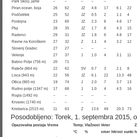
Park Škocj. jame
–
–
–
–
–
Piran-ocean. boja
26
62
JZ
4.8
17
6.1
22
Podčetrtek
25
52
JZ
0.5
2
1.1
4
Postojna
23
60
JZ
2.3
8
4.6
17
Ptuj
28
35
JZ
1.7
6
4.3
15
Radenci
29
31
JZ
1.8
6
4.8
17
Ravne na Koroškem
27
32
Z
1.1
4
3.2
12
Slovenj Gradec
27
27
–
–
–
Velenje
27
37
J
1.0
4
3.1
11
Babno Polje (756 m)
20
71
Rateče (864 m)
22
62
SV
0.7
3
2.1
8
Lisca (943 m)
22
56
JZ
6.1
22
13.3
48
Otlica (965 m)
19
74
J
2.0
7
3.7
13
Rudno polje (1347 m)
17
68
J
1.0
4
4.5
16
Rogla (1492 m)
–
–
–
–
–
Krvavec (1740 m)
–
–
–
–
–
Kredarica (2515 m)
11
63
Z
13.6
49
20.3
73
Posodobljeno: Torek, 1. septembra 2015, ob
Opazovalna postaja
Vreme
Temp.
Vlažnost
Veter
Z
°C
%
smer
hitrost
sunki
h