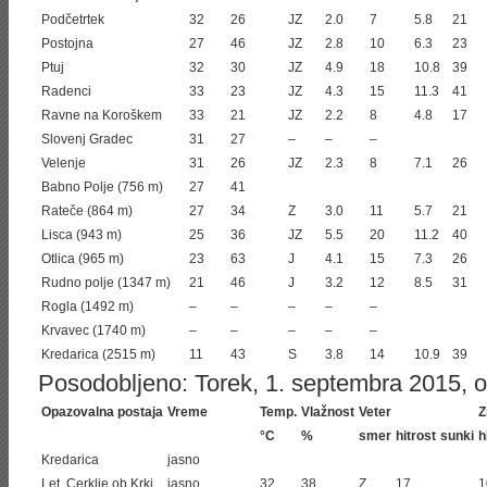
Podčetrtek
32
26
JZ
2.0
7
5.8
21
Postojna
27
46
JZ
2.8
10
6.3
23
Ptuj
32
30
JZ
4.9
18
10.8
39
Radenci
33
23
JZ
4.3
15
11.3
41
Ravne na Koroškem
33
21
JZ
2.2
8
4.8
17
Slovenj Gradec
31
27
–
–
–
Velenje
31
26
JZ
2.3
8
7.1
26
Babno Polje (756 m)
27
41
Rateče (864 m)
27
34
Z
3.0
11
5.7
21
Lisca (943 m)
25
36
JZ
5.5
20
11.2
40
Otlica (965 m)
23
63
J
4.1
15
7.3
26
Rudno polje (1347 m)
21
46
J
3.2
12
8.5
31
Rogla (1492 m)
–
–
–
–
–
Krvavec (1740 m)
–
–
–
–
–
Kredarica (2515 m)
11
43
S
3.8
14
10.9
39
Posodobljeno: Torek, 1. septembra 2015, ob
Opazovalna postaja
Vreme
Temp.
Vlažnost
Veter
Z
°C
%
smer
hitrost
sunki
h
Kredarica
jasno
Let. Cerklje ob Krki
jasno
32
38
Z
17
1