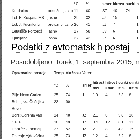
°C
%
smer
hitrost
sunki
h
Kredarica
pretežno jasno
11
60
SZ
49
74
Let. E. Rusjana MB
jasno
29
32
JZ
15
1
Let. J. Pučnika Lj.
pretežno jasno
26
41
JZ
7
1
Letališče Portorož
jasno
27
58
JV
6
1
Ljubljana
jasno
27
42
JZ
6
1
Podatki z avtomatskih postaj
Posodobljeno: Torek, 1. septembra 2015, 
Opazovalna postaja
Temp.
Vlažnost
Veter
hitrost
hitrost
sunki
sunki
°C
%
smer
m/s
km/h
m/s
km/h
Bilje Nova Gorica
25
74
J
1.0
4
2.3
8
Bohinjska Češnjica
22
60
Bovec
–
–
–
–
–
Boršt Gorenja vas
24
48
JZ
2.1
8
5.6
20
Celje
26
49
JZ
3.4
12
6.1
22
Dobliče Črnomelj
27
52
JZ
2.1
8
4.3
15
Dolenje Ajdovščina
25
73
JZ
1.2
4
2.2
8