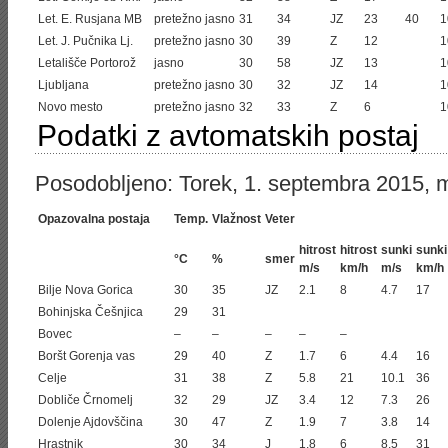
Let. E. Rusjana MB
pretežno jasno
31
34
JZ
23
40
1
Let. J. Pučnika Lj.
pretežno jasno
30
39
Z
12
1
Letališče Portorož
jasno
30
58
JZ
13
1
Ljubljana
pretežno jasno
30
32
JZ
14
1
Novo mesto
pretežno jasno
32
33
Z
6
1
Podatki z avtomatskih postaj
Posodobljeno: Torek, 1. septembra 2015, 
Opazovalna postaja
Temp.
Vlažnost
Veter
hitrost
hitrost
sunki
sunki
°C
%
smer
m/s
km/h
m/s
km/h
Bilje Nova Gorica
30
35
JZ
2.1
8
4.7
17
Bohinjska Češnjica
29
31
Bovec
–
–
–
–
–
Boršt Gorenja vas
29
40
Z
1.7
6
4.4
16
Celje
31
38
Z
5.8
21
10.1
36
Dobliče Črnomelj
32
29
JZ
3.4
12
7.3
26
Dolenje Ajdovščina
30
47
Z
1.9
7
3.8
14
Hrastnik
30
34
J
1.8
6
8.5
31