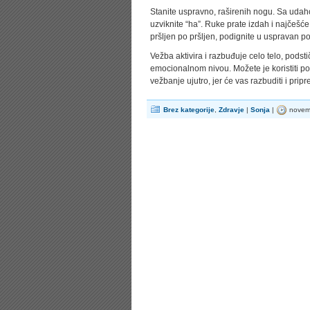
Stanite uspravno, raširenih nogu. Sa udah
uzviknite “ha”. Ruke prate izdah i najčešć
pršljen po pršljen, podignite u uspravan po
Vežba aktivira i razbuđuje celo telo, podsti
emocionalnom nivou. Možete je koristiti po p
vežbanje ujutro, jer će vas razbuditi i prip
Brez kategorije
,
Zdravje
|
Sonja
|
novemb