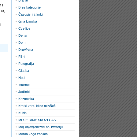
Branje
 i
Brez kategorije
no,
Časopisni članki
črna kronika
i
Cvetlice
Denar
Dom
DruÅ¾ina
Filmi
Fotografija
Glasba
Hobi
Internet
Jedilniki
Kozmetika
Kratki verzi ki so mi všeč
Kuhla
MOJE RIME SKOZI ČAS
Moji objavljeni twiti na Twitterju
Morda koga zanima