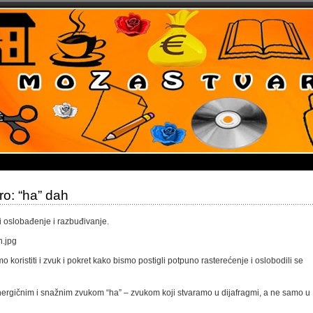
ro: “ha” dah
i oslobađenje i razbuđivanje.
oristiti i zvuk i pokret kako bismo postigli potpuno rasterećenje i oslobodili se
nergičnim i snažnim zvukom “ha” – zvukom koji stvaramo u dijafragmi, a ne samo u