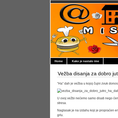
Home
Kako je nastalo ime
Vežba disanja za dobro jut
“Ha” dah je vežba u kojoj čujni zvuk donos
U ovoj vežbi nećemo samo disati nego ćemo k
stresa.
Naglasak je na izdahu koji je propraćen e
grlu.