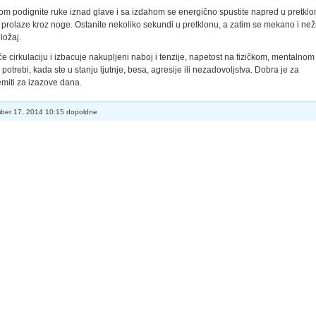
om podignite ruke iznad glave i sa izdahom se energično spustite napred u pretklon
e prolaze kroz noge. Ostanite nekoliko sekundi u pretklonu, a zatim se mekano i než
ložaj.
če cirkulaciju i izbacuje nakupljeni naboj i tenzije, napetost na fizičkom, mentalnom 
otrebi, kada ste u stanju ljutnje, besa, agresije ili nezadovoljstva. Dobra je za
remiti za izazove dana.
er 17, 2014 10:15 dopoldne