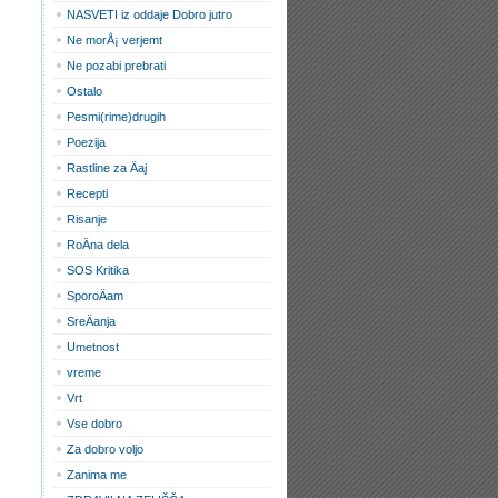
NASVETI iz oddaje Dobro jutro
Ne morÅ¡ verjemt
Ne pozabi prebrati
Ostalo
Pesmi(rime)drugih
Poezija
Rastline za Äaj
Recepti
Risanje
RoÄna dela
SOS Kritika
SporoÄam
SreÄanja
Umetnost
vreme
Vrt
Vse dobro
Za dobro voljo
Zanima me