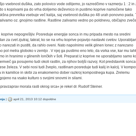
o vsebnost dušika, zato polovico vode odlijemo, jo razredčimo v razmerju 1 : 2 in 
 vodo s koprivami pa do vrha dolijemo deževnico in pustimo koprive namočene tako
. Takšna prevrelka vsebuje več kalija, saj vsebnost dušika po 48 urah ponovno pada. 
zalivamo oz. gnojimo rastline. Rastline zalivamo vedno po poldnevu, običajno zveče
z koprive nepogrešljiv. Posreduje energije sonca in mu pripada mesto na sredini
za cvet zjutraj, takrat, ko se na vrhu koprive pojavijo nastavki cvetov. Uporablj
 narezati in pustiti, da rahlo oveni. Nato napolnimo velik glinen lonec z narezano
no pol metra globoko v zemljo . V njej ga pustimo eno leto, da vsrka vse, kar mu lah
o in hranimo v glinenih lončkih v šoti. Preparat iz koprive ne uporabljamo samo k
mveč ga posujemo tudi okoli rastlin, za njihov boljši razvoj. Kot predstavnik sonca
ese železa. V sebi nosi tudi žveplo, rastlinam posreduje tudi kalij in kalcij. V kompo
a in kamilice in skrbi za enakomerno dober razkroj kompostnega kupa. Zrelemu
ojeno na vsako kulturo s svojimi snovmi in silami.
 pravzaprav morala rasti okrog srca« je rekel dr. Rudolf Steiner.
nja
|
april 21, 2013 10:12 dopoldne