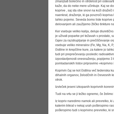
zmanjšati bolečino in otrdelost pri osteoart
kaže, da do neke mere učinkuje. Kaj se doga
koprive , saj sta obe snovi na koži dražeči
naenkrat, draženje, ki ga povzroči kopriva 
lahko pojemo. Seveda bomo liste koprive p
delovanjem ali zaužijemo žličko tinkture n
Ker vsebuje veliko kalija, deluje diuretično
je uživati poparke pri težavah s prostato, 
čajev za razstrupljanje in prečiščevanje o
vsebuje veliko mineralov (Fe, Mg, Na, K, P
čistilne in krepčilne kure, za katere jo la
tudi pri preprečevanju posledic radioaktiv
izpostavljenosti onesnaženju, popijemo 3 
pomladanskih listov pripravimo »koprivno šp
Koprivin čaj se kot čistilna več tedenska ku
dihalnih organov, želodčnih in črevesnih krč
otrok.
Izvleček jeseni izkopanih koprivnih korenin
Tudi na vrtu se ji težko ognemo, če želimo 
Iz kopriv naredimo namok ali prevrelko, ki 
katerim trikrat v nekaj urah poškropimo rast
poškropimo tudi s koprivino prevrelko, ki s