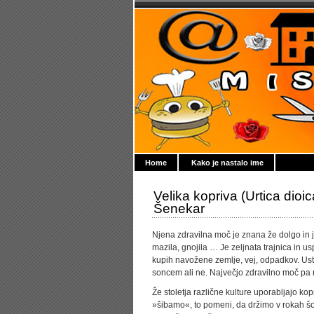
Home
Kako je nastalo ime
Velika kopriva (Urtica dioi
Šenekar
Njena zdravilna moč je znana že dolgo in je
mazila, gnojila … Je zeljnata trajnica in us
kupih navožene zemlje, vej, odpadkov. Ustvar
soncem ali ne. Največjo zdravilno moč pa r
Že stoletja različne kulture uporabljajo ko
»šibamo«, to pomeni, da držimo v rokah šo