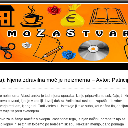
ca): Njena zdravilna moč je neizmerna – Avtor: Patrici
 neizmerna. Vsestranska je tudi njena uporaba. Iz nje pripravljamo sok, čaje, tinkt
peva povsod, kjer je v zemlji dovolj dušika. Velikokrat raste po zapuščenih vrtovih,
ja red tam, kjer ga ni. Tudi v telesu. Ustrezajo ji tako suha, kot vlažna tla, obsija
azvije tik pred cvetenjem.
privo za lajšanje bolečin v sklepih. Posebnost tega, je njen način uporabe: z njo se
p kopriv in se z njim tolčemo po bolečem sklepu. Nekateri menijo, da to pomaga