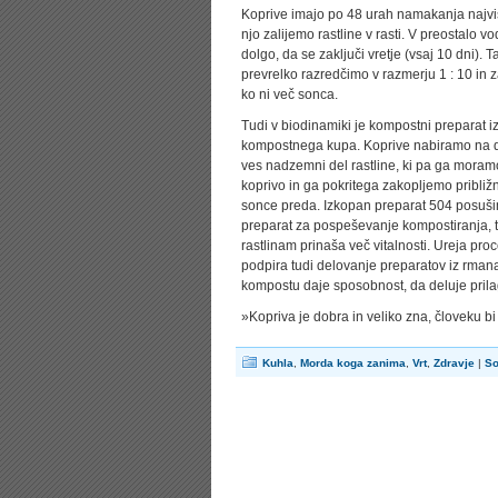
Koprive imajo po 48 urah namakanja najvišj
njo zalijemo rastline v rasti. V preostalo
dolgo, da se zaključi vretje (vsaj 10 dni)
prevrelko razredčimo v razmerju 1 : 10 in 
ko ni več sonca.
Tudi v biodinamiki je kompostni preparat i
kompostnega kupa. Koprive nabiramo na dan 
ves nadzemni del rastline, ki pa ga moramo
koprivo in ga pokritega zakopljemo približ
sonce preda. Izkopan preparat 504 posušim
preparat za pospeševanje kompostiranja, te
rastlinam prinaša več vitalnosti. Ureja proc
podpira tudi delovanje preparatov iz rman
kompostu daje sposobnost, da deluje prilag
»Kopriva je dobra in veliko zna, človeku bi
Kuhla
,
Morda koga zanima
,
Vrt
,
Zdravje
|
So