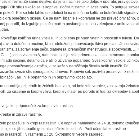
ritisu in revmi. Že samo dejstvo, da je ta način že tako dolgo v uporabi, prav gotovo
ja? Ob stiku s kožo se iz koprive izločita histamin in acetilholin. To potrjuje slove
 in pekoči. Ker se telo lahko osredotoči le na določeno količino bolečinskih signalov
blokira bolečino v sklepu. Če se nam šibanje s koprivami ne zdi preveč privlačno, j
rej poparili, da izgubijo pekočo moč in postanejo okusna zelenjava z antirevmatsk
a dan.
. Povečuje količino urina v telesu in jo pijemo pri vseh vnetnih procesih v telesu. D
saj zavira določene encime, ki so udeleženi pri povečanju tkiva prostate. Je sestavin
rganizma, za zdravljenje sečil, diabetesa, premočnih menstruacij, slabokrvnosti, … 
, Ca …), obilo vitamina A, rudninske soli je zelo primerna za tako imenovane poml
hko mlado sočimo, delamo čaje ali jo uživamo poparjeno. Svež koprivin sok je učinkov
nega onesnaževanja ozračja, ki se kaže v naraščanju števila belih krvničk. Pri
kozarčke sveže stisnjenega soka dnevno. Koprivin sok poživlja presnovo. Iz nežnih
inačo«, ali jih le poparimo in jih pripravimo kot solato.
ra uporablja pri jetrnih in žolčnih boleznih, pri boleznih vranice, zasluzenju želodca
ih, za čiščenje in krepitev krvi, krepitev mater po porodu in tudi za okrepitev slabo
 velja kot pripomoček za krepitev in rast las.
krepke in zdrave rastline.
zelo pospešuje in krepi rast rastlin. Če koprive namakamo le 24 ur, dobimo izvleček
line, ki so jih napadle gosenice, ličinke in tudi uši. Proti ušem lahko rastline
mo jo razredčili v razmerju 1 : 20. Škropimo tri večere zapored.