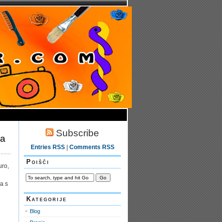
Subscribe
ja
Entries RSS
|
Comments RSS
Poišči
uro,
na s
Kategorije
Blog