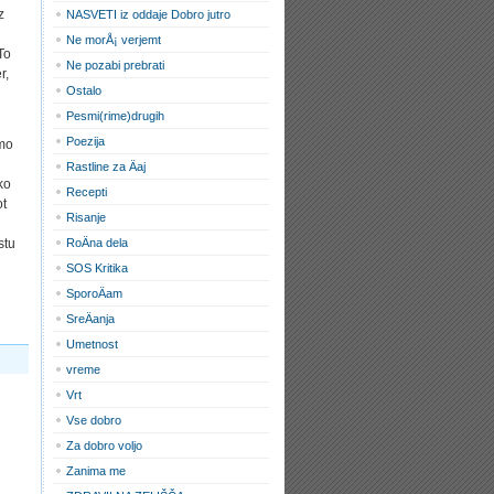
z
NASVETI iz oddaje Dobro jutro
Ne morÅ¡ verjemt
To
Ne pozabi prebrati
r,
Ostalo
Pesmi(rime)drugih
Poezija
amo
Rastline za Äaj
ko
Recepti
ot
Risanje
stu
RoÄna dela
SOS Kritika
SporoÄam
SreÄanja
Umetnost
vreme
Vrt
Vse dobro
Za dobro voljo
Zanima me