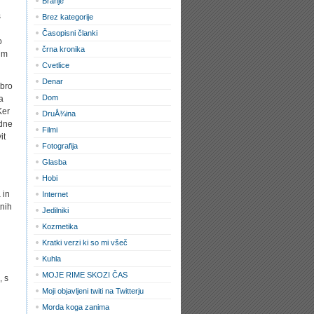
Branje
s
Brez kategorije
Časopisni članki
o
črna kronika
im
Cvetlice
Denar
obro
Dom
a
Ker
DruÅ¾ina
adne
Filmi
it
Fotografija
Glasba
Hobi
 in
Internet
tnih
Jedilniki
Kozmetika
Kratki verzi ki so mi všeč
Kuhla
MOJE RIME SKOZI ČAS
, s
Moji objavljeni twiti na Twitterju
Morda koga zanima