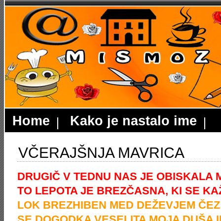
Home
Kako je nastalo ime
VČERAJŠNJA MAVRICA
DRUGIČ V TEDNU NAS JE OBISKALA 
TO LEPOTA JE BREZČASNA, KI SE KA
LOK BREZHIBEN MED DEŽEVJEM ČEZ
SE DOGODKA VESELITA MOJA DUŠA I