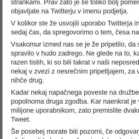
strankami. Prav zato je še toliko bolj pome
objavljate na Twitterju v imenu podjetja.
V kolikor ste že usvojili uporabo Twitterja in
sedaj čas, da spregovorimo o tem, česa na 
Vsakomur izmed nas se je že pripetilo, da s
spravilo v hudo zadrego. Ne glede na to, k
razen tistih, ki so bili takrat v naši neposredni
nekaj v zvezi z nesrečnim pripetljajem, za
nihče drug.
Kadar nekaj napačnega poveste na družbe
popolnoma druga zgodba. Kar naenkrat je v
milijone uporabnikom, zato premislite dvak
Tweet.
Še posebej morate biti pozorni, če odgovar