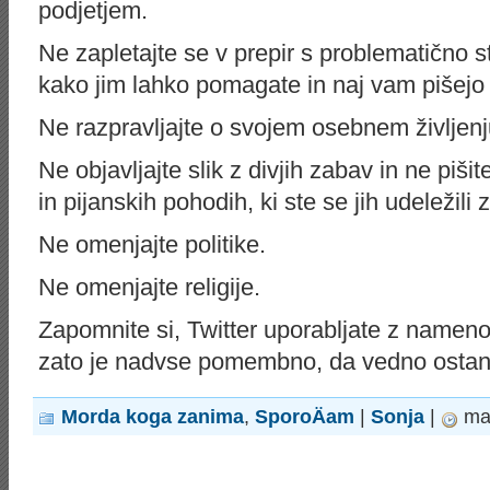
podjetjem.
Ne zapletajte se v prepir s problematično st
kako jim lahko pomagate in naj vam pišejo
Ne razpravljajte o svojem osebnem življenj
Ne objavljajte slik z divjih zabav in ne piš
in pijanskih pohodih, ki ste se jih udeležili 
Ne omenjajte politike.
Ne omenjajte religije.
Zapomnite si, Twitter uporabljate z namen
zato je nadvse pomembno, da vedno ostane
Morda koga zanima
,
SporoÄam
|
Sonja
|
maj