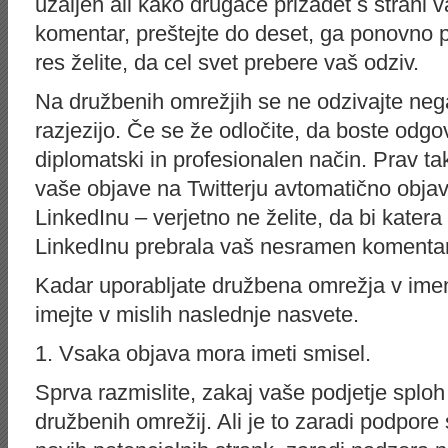
užaljen ali kako drugače prizadet s strani 
komentar, preštejte do deset, ga ponovno pr
res želite, da cel svet prebere vaš odziv.
Na družbenih omrežjih se ne odzivajte neg
razjezijo. Če se že odločite, da boste odgovo
diplomatski in profesionalen način. Prav ta
vaše objave na Twitterju avtomatično objav
LinkedInu – verjetno ne želite, da bi kate
LinkedInu prebrala vaš nesramen komentar
Kadar uporabljate družbena omrežja v ime
imejte v mislih naslednje nasvete.
1. Vsaka objava mora imeti smisel.
Sprva razmislite, zakaj vaše podjetje splo
družbenih omrežij. Ali je to zaradi podpore