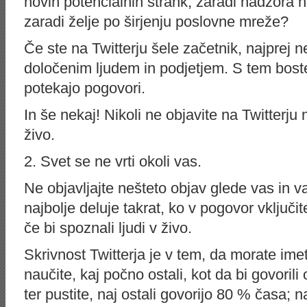
novih potencialnih strank, zaradi nadzora
zaradi želje po širjenju poslovne mreže?
Če ste na Twitterju šele začetnik, najprej 
določenim ljudem in podjetjem. S tem boste
potekajo pogovori.
In še nekaj! Nikoli ne objavite na Twitterju
živo.
2. Svet se ne vrti okoli vas.
Ne objavljajte nešteto objav glede vas in v
najbolje deluje takrat, ko v pogovor vključit
če bi spoznali ljudi v živo.
Skrivnost Twitterja je v tem, da morate imet
naučite, kaj počno ostali, kot da bi govorili
ter pustite, naj ostali govorijo 80 % časa; 