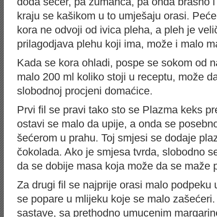
doda šećer, pa žumanca, pa onda brašno i 
kraju se kašikom u to umješaju orasi. Peće
kora ne odvoji od ivica pleha, a pleh je ve
prilagodjava plehu koji ima, može i malo man
Kada se kora ohladi, pospe se sokom od 
malo 200 ml koliko stoji u receptu, može d
slobodnoj procjeni domaćice.
Prvi fil se pravi tako sto se Plazma keks p
ostavi se malo da upije, a onda se posebn
šećerom u prahu. Toj smjesi se dodaje plaz
čokolada. Ako je smjesa tvrda, slobodno s
da se dobije masa koja može da se maže p
Za drugi fil se najprije orasi malo podpeku 
se popare u mlijeku koje se malo zašećeri.
sastave, sa prethodno umucenim margarin