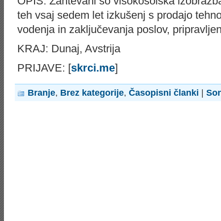
OPIS: Zahtevani so visokošolska izobrazba
teh vsaj sedem let izkušenj s prodajo tehn
vodenja in zaključevanja poslov, pripravlje
KRAJ: Dunaj, Avstrija
PRIJAVE: [
skrci.me
]
Branje
,
Brez kategorije
,
Časopisni članki
|
Son