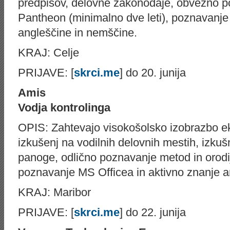
predpisov, delovne zakonodaje, obvezno 
Pantheon (minimalno dve leti), poznavanje
angleščine in nemščine.
KRAJ: Celje
PRIJAVE: [
skrci.me
] do 20. junija
Amis
Vodja kontrolinga
OPIS: Zahtevajo visokošolsko izobrazbo ek
izkušenj na vodilnih delovnih mestih, izkuš
panoge, odlično poznavanje metod in orodij
poznavanje MS Officea in aktivno znanje a
KRAJ: Maribor
PRIJAVE: [
skrci.me
] do 22. junija