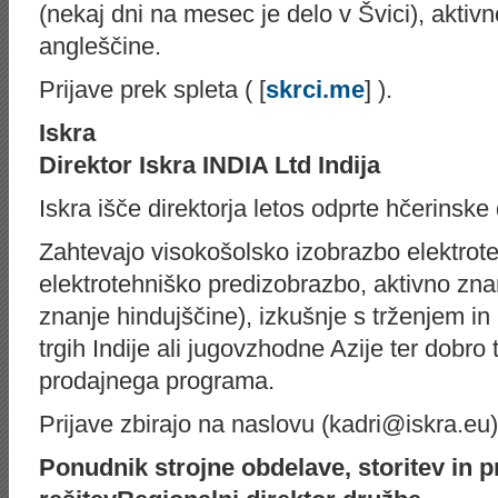
(nekaj dni na mesec je delo v Švici), aktiv
angleščine.
Prijave prek spleta ( [
skrci.me
] ).
Iskra
Direktor Iskra INDIA Ltd Indija
Iskra išče direktorja letos odprte hčerinske
Zahtevajo visokošolsko izo­brazbo elektrot
elektrotehniško predizobrazbo, aktivno zn
znanje hindujščine), izkušnje s trženjem i
trgih Indije ali jugovzhodne Azije ter dobr
prodajnega programa.
Prijave zbirajo na naslovu (kadri@iskra.eu)
Ponudnik strojne obdelave, storitev in 