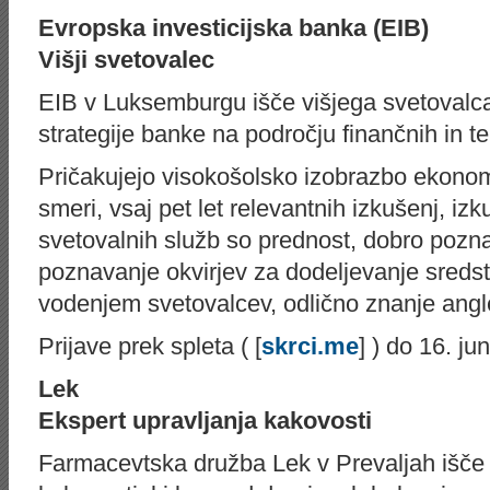
Evropska investicijska banka (EIB)
Višji svetovalec
EIB v Luksemburgu išče višjega svetovalc
strategije banke na področju finančnih in te
Pričakujejo visokošolsko izobrazbo ekono
smeri, vsaj pet let relevantnih izkušenj, i
svetovalnih služb so prednost, dobro pozn
poznavanje okvirjev za dodeljevanje sreds
vodenjem svetovalcev, odlično znanje angl
Prijave prek spleta ( [
skrci.me
] ) do 16. jun
Lek
Ekspert upravljanja kakovosti
Farmacevtska družba Lek v Prevaljah išče s