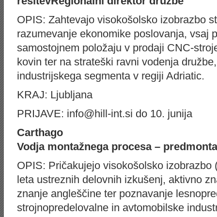
rešitev
Regionalni direktor družbe
OPIS: Zahtevajo visokošolsko izobrazbo st
razumevanje ekonomike poslovanja, vsaj pe
samostojnem položaju v prodaji CNC-stroj
kovin ter na strateški ravni vodenja družb
industrijskega segmenta v regiji Adriatic.
KRAJ: Ljubljana
PRIJAVE: info@hill-int.si do 10. junija
Carthago
Vodja montažnega procesa – predmont
OPIS: Pričakujejo visokošolsko izobrazbo (in
leta ustreznih delovnih izkušenj, aktivno z
znanje angleščine ter poznavanje lesnopre
strojnopredelovalne in avtomobilske industr