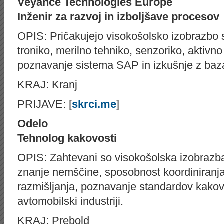
Veyance Technologies Europe
Inženir za razvoj in izboljšave procesov
OPIS: Pričakujejo visokošolsko izobrazbo s
troniko, merilno tehniko, senzoriko, aktivn
poznavanje sistema SAP in izkušnje z ba
KRAJ: Kranj
PRIJAVE: [
skrci.me
]
Odelo
Tehnolog kakovosti
OPIS: Zahtevani so visokošolska izobrazba
znanje nemščine, sposobnost koordiniranja
razmišljanja, poznavanje standardov kakov
avtomobilski industriji.
KRAJ: Prebold