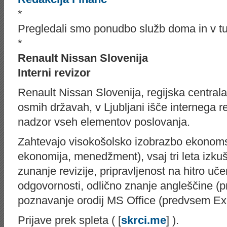
*
Pregledali smo ponudbo služb doma in v tujin
*
Renault Nissan Slovenija
Interni revizor
Renault Nissan Slovenija, regijska centrala
osmih državah, v Ljub­ljani išče internega rev
nadzor vseh elementov poslovanja.
Zahtevajo visokošolsko izobrazbo ekonoms
ekonomija, menedžment), vsaj tri leta izkuš
zunanje revizije, pripravljenost na hitro u
odgovornosti, odlično znanje angleščine (p
poznavanje orodij MS Office (predvsem Ex
Prijave prek spleta ( [
skrci.me
] ).