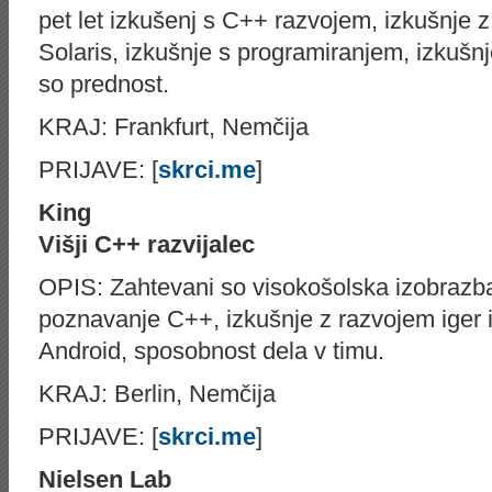
pet let izkušenj s C++ razvojem, izkušnje z 
Solaris, izkušnje s programiranjem, izkušn
so prednost.
KRAJ: Frankfurt, Nemčija
PRIJAVE: [
skrci.me
]
King
Višji C++ razvijalec
OPIS: Zahtevani so visokošolska izobrazba
poznavanje C++, izkušnje z razvojem iger 
Android, sposobnost dela v timu.
KRAJ: Berlin, Nemčija
PRIJAVE: [
skrci.me
]
Nielsen Lab