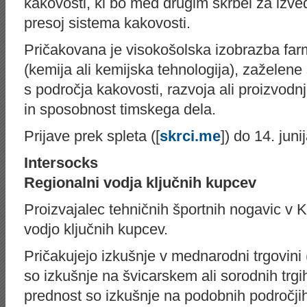
kakovosti, ki bo med drugim skrbel za izved
presoj sistema kakovosti.
Pričakovana je visokošolska izobrazba far
(kemija ali kemijska tehnologija), zaželene
s področja kakovosti, razvoja ali proizvodn
in sposobnost timskega dela.
Prijave prek spleta ([
skrci.me
]) do 14. junij
Intersocks
Regionalni vodja ključnih kupcev
Proizvajalec tehničnih športnih nogavic v 
vodjo ključnih kupcev.
Pričakujejo izkušnje v mednarodni trgovini
so izkušnje na švicarskem ali sorodnih trgi
prednost so izkušnje na podobnih področjih