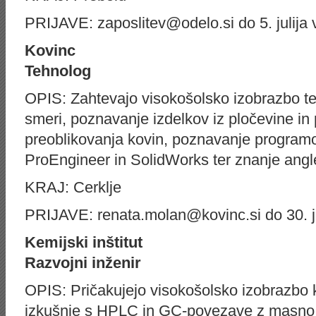
PRIJAVE: zaposlitev@odelo.si do 5. julija 
Kovinc
Tehnolog
OPIS: Zahtevajo visokošolsko izobrazbo te
smeri, poznavanje izdelkov iz pločevine in p
preoblikovanja kovin, poznavanje program
ProEngineer in SolidWorks ter znanje angl
KRAJ: Cerklje
PRIJAVE: renata.molan@kovinc.si do 30. j
Kemijski inštitut
Razvojni inženir
OPIS: Pričakujejo visokošolsko izobrazbo k
izkušnje s HPLC in GC-povezave z masno 