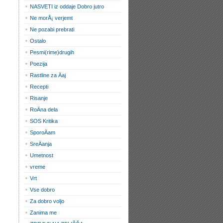
NASVETI iz oddaje Dobro jutro
Ne morÅ¡ verjemt
Ne pozabi prebrati
Ostalo
Pesmi(rime)drugih
Poezija
Rastline za Äaj
Recepti
Risanje
RoÄna dela
SOS Kritika
SporoÄam
SreÄanja
Umetnost
vreme
Vrt
Vse dobro
Za dobro voljo
Zanima me