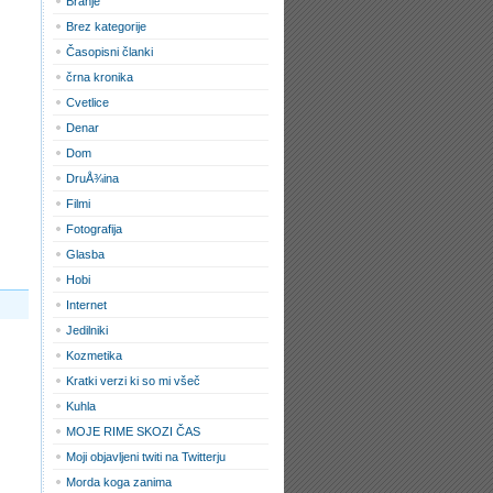
Branje
Brez kategorije
Časopisni članki
črna kronika
Cvetlice
Denar
Dom
DruÅ¾ina
Filmi
Fotografija
Glasba
Hobi
Internet
Jedilniki
Kozmetika
Kratki verzi ki so mi všeč
Kuhla
MOJE RIME SKOZI ČAS
Moji objavljeni twiti na Twitterju
Morda koga zanima