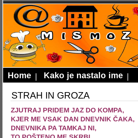
Home
Kako je nastalo ime
STRAH IN GROZA
ZJUTRAJ PRIDEM JAZ DO KOMPA,
KJER ME VSAK DAN DNEVNIK ČAKA,
DNEVNIKA PA TAMKAJ NI,
TO POŠTENO ME SKRBI.