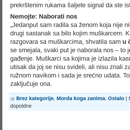
prekrštenim rukama šaljete signal da ste is
Nemojte: Naborati nos
„Jedanput sam radila sa ženom koja nije n
drugi sastanak sa bilo kojim muškarcem. 
razgovara sa muškarcima, shvatila sam
u 
se smejala, svaki put je naborala nos – to 
gađenje. Muškarci sa kojima je izlazila kasn
utisak da joj se nisu svideli, ali nisu znali 
ružnom navikom i sada je srećno udata. To 
zaključuje ona.
Brez kategorije
,
Morda koga zanima
,
Ostalo
|
dopoldne