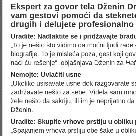
Ekspert za govor tela Dženin Dra
vam gestovi pomoći da steknet
drugih i delujete profesionaln
Uradite: Nadlaktite se i pridžavajte brad
„To je nešto što vidimo da moćni ljudi rade
biografije. To je misleća poza, gest koji go
naći ću rešenje“, objašnjava Dženin za
Haf
Nemojte: Uvlačiti usne
„Ukoliko usisavate usne dok razgovarate s
zadržavate nešto za sebe. Videla sam mnog
žele nešto da sakriju, ili im je neprijatno 
Dženin.
Uradite: Skupite vrhove prstiju u obliku
„Spajanjem vrhova prstiju obe šake u oblik