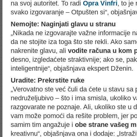
na svoj autoritet. To radi
Opra Vinfri
, to j
svako izgovaranje – Otpušten si“, objašnja
Nemojte: Naginjati glavu u stranu
„Nikada ne izgovarajte važne informacije 
da ne stojite iza toga što ste rekli. Ako s
nakrenite glavu, ali
vodite računa u kom 
desno, izgledaćete straktivnije; ako se, pa
inteligentnije“, objašnjava ekspert Dženin.
Uradite: Prekrstite ruke
„Verovatno ste već čuli da ćete u stavu sa
nedruželjubivo – što i ima smisla, ukoliko
razgovarate ne poznaje. Ali, ukoliko ste u d
vam može pomoći da rešite problem, jer poz
samim tim angažuje i
obe strane vašeg 
kreativnu“, objašnjava ona i dodaje: „Istr