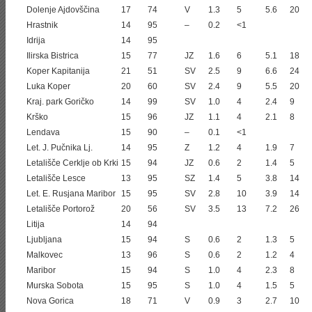
Dolenje Ajdovščina
17
74
V
1.3
5
5.6
20
Hrastnik
14
95
–
0.2
<1
Idrija
14
95
Ilirska Bistrica
15
77
JZ
1.6
6
5.1
18
Koper Kapitanija
21
51
SV
2.5
9
6.6
24
Luka Koper
20
60
SV
2.4
9
5.5
20
Kraj. park Goričko
14
99
SV
1.0
4
2.4
9
Krško
15
96
JZ
1.1
4
2.1
8
Lendava
15
90
–
0.1
<1
Let. J. Pučnika Lj.
14
95
Z
1.2
4
1.9
7
Letališče Cerklje ob Krki
15
94
JZ
0.6
2
1.4
5
Letališče Lesce
13
95
SZ
1.4
5
3.8
14
Let. E. Rusjana Maribor
15
95
SV
2.8
10
3.9
14
Letališče Portorož
20
56
SV
3.5
13
7.2
26
Litija
14
94
Ljubljana
15
94
S
0.6
2
1.3
5
Malkovec
13
96
S
0.6
2
1.2
4
Maribor
15
94
S
1.0
4
2.3
8
Murska Sobota
15
95
S
1.0
4
1.5
5
Nova Gorica
18
71
V
0.9
3
2.7
10