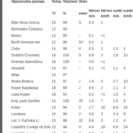
Opazovalna postaja
Temp.
Vlažnost
Veter
hitrost
hitrost
sunki
sunki
°C
%
smer
m/s
km/h
m/s
km/h
Bilje Nova Gorica
16
99
S
0.3
1
Bohinjska Češnjica
12
99
Bovec
12
96
–
0.1
<1
Boršt Gorenja vas
12
99
SV
0.4
1
Celje
14
98
V
0.3
1
1.0
4
Dobliče Črnomelj
16
100
S
0.9
3
2.8
10
Dolenje Ajdovščina
16
100
–
0.0
<1
Hrastnik
14
97
–
0.2
<1
1.1
4
Idrija
14
97
Ilirska Bistrica
15
97
J
1.4
5
2.7
10
Koper Kapitanija
18
89
J
0.6
2
1.1
4
Luka Koper
18
92
–
0.2
<1
1.0
4
Kraj. park Goričko
14
100
JV
1.9
7
2.5
9
Krško
14
99
V
2.7
10
6.6
24
Lendava
16
96
V
0.9
3
2.4
9
Let. J. Pučnika Lj.
13
98
JZ
0.8
3
1.2
4
Letališče Cerklje ob Krki
15
96
V
4.9
18
6.6
24