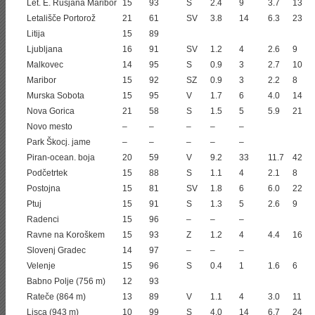
Let. E. Rusjana Maribor
15
93
S
2.4
9
3.7
13
Letališče Portorož
21
61
SV
3.8
14
6.3
23
Litija
15
89
Ljubljana
16
91
SV
1.2
4
2.6
9
Malkovec
14
95
S
0.9
3
2.7
10
Maribor
15
92
SZ
0.9
3
2.2
8
Murska Sobota
15
95
V
1.7
6
4.0
14
Nova Gorica
21
58
S
1.5
5
5.9
21
Novo mesto
–
–
–
–
–
Park Škocj. jame
–
–
–
–
–
Piran-ocean. boja
20
59
V
9.2
33
11.7
42
Podčetrtek
15
88
S
1.1
4
2.1
8
Postojna
15
81
SV
1.8
6
6.0
22
Ptuj
15
91
S
1.3
5
2.6
9
Radenci
15
96
–
–
–
Ravne na Koroškem
15
93
Z
1.2
4
4.4
16
Slovenj Gradec
14
97
–
–
–
Velenje
15
96
S
0.4
1
1.6
6
Babno Polje (756 m)
12
93
Rateče (864 m)
13
89
V
1.1
4
3.0
11
Lisca (943 m)
10
99
S
4.0
14
6.7
24