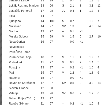
Letališče Lesce
13
99
Z
0.7
3
1.3
5
Let. E. Rusjana Maribor
13
96
S
2.1
8
3.1
11
Letališče Portorož
17
98
JV
0.4
1
1.2
4
Litija
14
97
Ljubljana
14
100
S
0.7
3
1.9
7
Malkovec
14
97
SV
1.3
5
4.0
14
Maribor
13
97
–
0.1
<1
Murska Sobota
15
99
V
1.5
5
2.7
10
Nova Gorica
16
97
–
0.0
<1
Novo mesto
–
–
–
–
–
Park Škocj. jame
–
–
–
–
–
Piran-ocean. boja
18
82
S
1.1
4
1.9
7
Podčetrtek
15
97
V
0.5
2
1.4
5
Postojna
13
97
–
0.2
<1
1.0
4
Ptuj
15
97
V
1.2
4
1.8
6
Radenci
15
97
–
0.0
<1
Ravne na Koroškem
12
97
SV
0.5
2
3.9
14
Slovenj Gradec
12
98
–
–
–
Velenje
13
96
SZ
0.6
2
1.7
6
Babno Polje (756 m)
13
97
Rateče (864 m)
11
97
–
0.2
<1
1.0
4