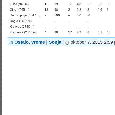
Lisca (943 m)
11
99
JV
4.8
17
8.2
30
Otlica (965 m)
13
98
S
0.8
3
1.6
6
Rudno polje (1347 m)
9
100
–
0.0
<1
Rogla (1492 m)
–
–
–
–
–
Krvavec (1740 m)
–
–
–
–
–
Kredarica (2515 m)
4
98
SZ
2.2
8
3.2
11
Ostalo
,
vreme
|
Sonja
|
oktober 7, 2015 2:59