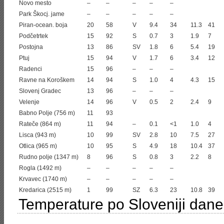
Novo mesto
–
–
–
–
–
Park Škocj. jame
–
–
–
–
–
Piran-ocean. boja
20
58
V
9.4
34
11.3
41
Podčetrtek
15
92
S
0.7
3
1.9
7
Postojna
13
86
SV
1.8
6
5.4
19
Ptuj
15
94
V
1.7
6
3.4
12
Radenci
15
96
–
–
–
Ravne na Koroškem
14
94
S
1.0
4
4.3
15
Slovenj Gradec
13
96
–
–
–
Velenje
14
96
V
0.5
2
2.4
9
Babno Polje (756 m)
11
93
Rateče (864 m)
11
94
–
0.1
<1
1.0
4
Lisca (943 m)
10
99
SV
2.8
10
7.5
27
Otlica (965 m)
10
95
S
4.9
18
10.4
37
Rudno polje (1347 m)
8
96
S
0.8
3
2.2
8
Rogla (1492 m)
–
–
–
–
–
Krvavec (1740 m)
–
–
–
–
–
Kredarica (2515 m)
1
99
SZ
6.3
23
10.8
39
Temperature po Sloveniji dane