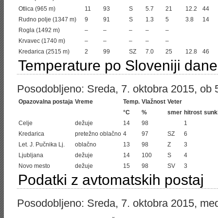
Otlica (965 m)
11
93
S
5.7
21
12.2
44
Rudno polje (1347 m)
9
91
S
1.3
5
3.8
14
Rogla (1492 m)
–
–
–
–
–
Krvavec (1740 m)
–
–
–
–
–
Kredarica (2515 m)
2
99
SZ
7.0
25
12.8
46
Temperature po Sloveniji dane
Posodobljeno: Sreda, 7. oktobra 2015, ob 5
Opazovalna postaja
Vreme
Temp.
Vlažnost
Veter
°C
%
smer
hitrost
sunk
Celje
dežuje
14
98
1
Kredarica
pretežno oblačno
4
97
SZ
6
Let. J. Pučnika Lj.
oblačno
13
98
Z
3
Ljubljana
dežuje
14
100
S
4
Novo mesto
dežuje
15
98
SV
3
Podatki z avtomatskih postaj
Posodobljeno: Sreda, 7. oktobra 2015, med