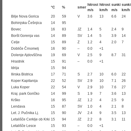
hitrost
hitrost
sunki
sunki
°C
%
smer
m/s
km/h
m/s
km/h
Bilje Nova Gorica
20
59
V
3.6
13
6.6
24
Bohinjska Češnjica
14
95
Bovec
16
83
JZ
1.4
5
2.4
9
Boršt Gorenja vas
14
89
SV
1.4
5
3.9
14
Celje
15
89
Z
1.2
4
2.0
7
Dobliče Črnomelj
16
90
–
0.0
<1
Dolenje Ajdovščina
19
69
V
2.5
9
8.7
31
Hrastnik
15
91
–
0.0
<1
Idrija
15
94
Ilirska Bistrica
17
71
S
2.7
10
6.0
22
Koper Kapitanija
22
52
SV
2.9
10
7.1
26
Luka Koper
22
54
V
2.9
10
7.6
27
Kraj. park Goričko
14
99
S
1.9
7
3.6
13
Krško
16
95
JZ
1.2
4
2.5
9
Lendava
15
87
SV
1.0
4
2.1
8
Let. J. Pučnika Lj.
15
90
JV
2.4
9
3.5
13
Letališče Cerklje ob Krki
15
94
JZ
2.2
8
3.1
11
Letališče Lesce
15
93
–
0.0
<1