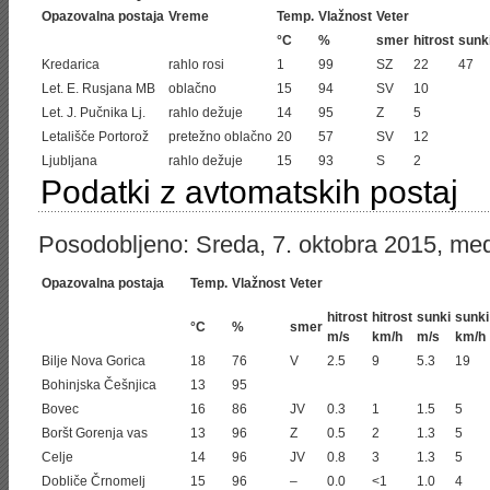
Opazovalna postaja
Vreme
Temp.
Vlažnost
Veter
°C
%
smer
hitrost
sunk
Kredarica
rahlo rosi
1
99
SZ
22
47
Let. E. Rusjana MB
oblačno
15
94
SV
10
Let. J. Pučnika Lj.
rahlo dežuje
14
95
Z
5
Letališče Portorož
pretežno oblačno
20
57
SV
12
Ljubljana
rahlo dežuje
15
93
S
2
Podatki z avtomatskih postaj
Posodobljeno: Sreda, 7. oktobra 2015, med
Opazovalna postaja
Temp.
Vlažnost
Veter
hitrost
hitrost
sunki
sunki
°C
%
smer
m/s
km/h
m/s
km/h
Bilje Nova Gorica
18
76
V
2.5
9
5.3
19
Bohinjska Češnjica
13
95
Bovec
16
86
JV
0.3
1
1.5
5
Boršt Gorenja vas
13
96
Z
0.5
2
1.3
5
Celje
14
96
JV
0.8
3
1.3
5
Dobliče Črnomelj
15
96
–
0.0
<1
1.0
4