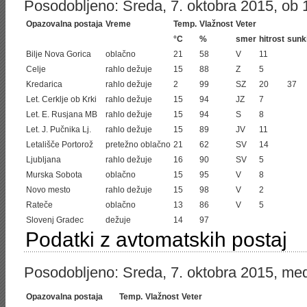
Posodobljeno: Sreda, 7. oktobra 2015, ob 1
Opazovalna postaja
Vreme
Temp.
Vlažnost
Veter
°C
%
smer
hitrost
sunk
Bilje Nova Gorica
oblačno
21
58
V
11
Celje
rahlo dežuje
15
88
Z
5
Kredarica
rahlo dežuje
2
99
SZ
20
37
Let. Cerklje ob Krki
rahlo dežuje
15
94
JZ
7
Let. E. Rusjana MB
rahlo dežuje
15
94
S
8
Let. J. Pučnika Lj.
rahlo dežuje
15
89
JV
11
Letališče Portorož
pretežno oblačno
21
62
SV
14
Ljubljana
rahlo dežuje
16
90
SV
5
Murska Sobota
oblačno
15
95
V
8
Novo mesto
rahlo dežuje
15
98
V
2
Rateče
oblačno
13
86
V
5
Slovenj Gradec
dežuje
14
97
Podatki z avtomatskih postaj
Posodobljeno: Sreda, 7. oktobra 2015, med
Opazovalna postaja
Temp.
Vlažnost
Veter