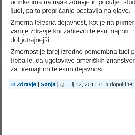
učinke ima na naše zdravje in počutje, štud
ljudi, pa to prepričanje postavlja na glavo.
Zmerna telesna dejavnost, kot je na primer
varuje zdravje kot zahtevni telesni napori, n
dolgotrajnejši.
Zmernost je torej izredno pomembna tudi pri
treba le, da ugotovitve ameriških znanstve
za premajhno telesno dejavnost.
Zdravje
|
Sonja
|
julij 13, 2011 7:54 dopoldne