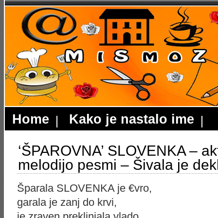
Home
Kako je nastalo ime
‘ŠPAROVNA’ SLOVENKA – aktu
melodijo pesmi – Šivala je dek
Šparala SLOVENKA je €vro,
garala je zanj do krvi,
je zraven preklinjala vlado,