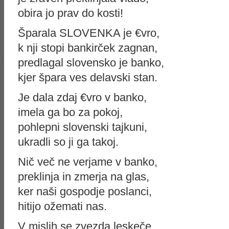
obira jo prav do kosti!
Šparala SLOVENKA je €vro,
k nji stopi bankirček zagnan,
predlagal slovensko je banko,
kjer špara ves delavski stan.
Je dala zdaj €vro v banko,
imela ga bo za pokoj,
pohlepni slovenski tajkuni,
ukradli so ji ga takoj.
Nič več ne verjame v banko,
preklinja in zmerja na glas,
ker naši gospodje poslanci,
hitijo ožemati nas.
V mislih se zvezda leskeče,