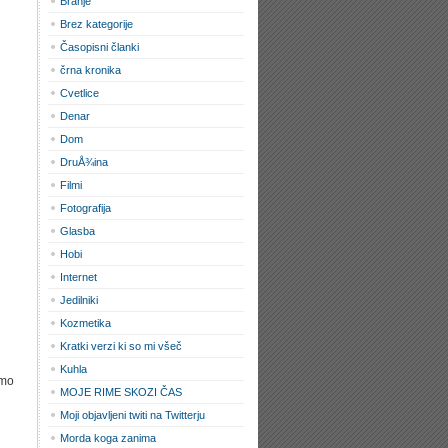
Branje
Brez kategorije
Časopisni članki
črna kronika
Cvetlice
Denar
Dom
DruÅ¾ina
Filmi
Fotografija
Glasba
Hobi
Internet
Jedilniki
Kozmetika
Kratki verzi ki so mi všeč
Kuhla
amo
MOJE RIME SKOZI ČAS
Moji objavljeni twiti na Twitterju
Morda koga zanima