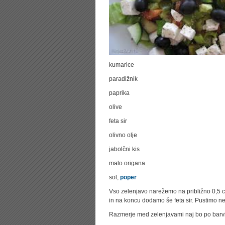
kumarice
paradižnik
paprika
olive
feta sir
olivno olje
jabolčni kis
malo origana
sol,
poper
Vso zelenjavo narežemo na približno 0,5
in na koncu dodamo še feta sir. Pustimo nek
Razmerje med zelenjavami naj bo po barvi