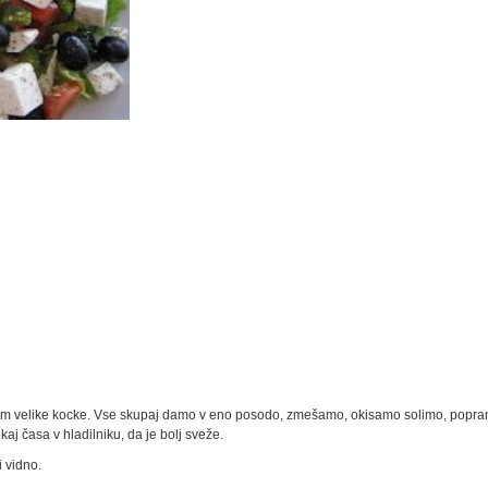
 cm velike kocke. Vse skupaj damo v eno posodo, zmešamo, okisamo solimo, popr
aj časa v hladilniku, da je bolj sveže.
 vidno.