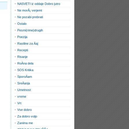
NASVETI iz oddaje Dobro jutro
Ne morÅ¡ verjemt
Ne pozabi prebrati
Ostalo
Pesmi(rime)drugih
Poezija
Rastline za Äaj
Recepti
Risanje
RoÄna dela
SOS Kritika
SporoÄam
SreÄanja
Umetnost
vreme
Vrt
Vse dobro
Za dobro voljo
Zanima me