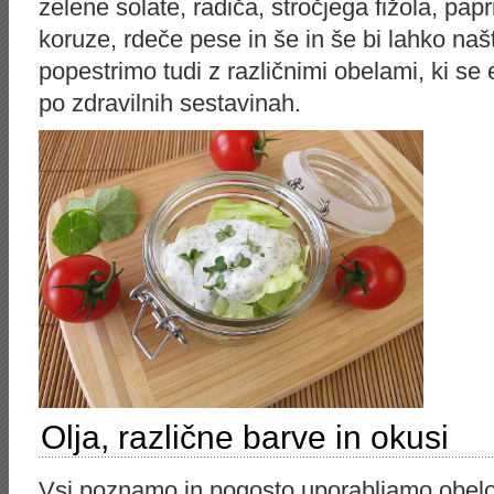
zelene solate, radiča, stročjega fižola, pap
koruze, rdeče pese in še in še bi lahko naš
popestrimo tudi z različnimi obelami, ki se 
po zdravilnih sestavinah.
Olja, različne barve in okusi
Vsi poznamo in pogosto uporabljamo obelo za