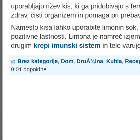
uporabljajo rižev kis, ki ga pridobivajo s fer
zdrav, čisti organizem in pomaga pri prebav
Namesto kisa lahko uporabite limonin sok, 
pozitivne lastnosti. Limona je namreč izjem
drugim
krepi imunski sistem
in telo varuj
Brez kategorije
,
Dom
,
DruÅ¾ina
,
Kuhla
,
Recep
9:01 dopoldne