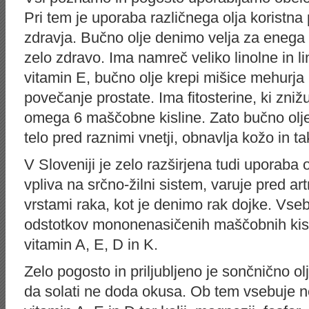
Pri tem je uporaba različnega olja koristna p
zdravja. Bučno olje denimo velja za enega n
zelo zdravo. Ima namreč veliko linolne in li
vitamin E, bučno olje krepi mišice mehurja 
povečanje prostate. Ima fitosterine, ki zniž
omega 6 maščobne kisline. Zato bučno olje
telo pred raznimi vnetji, obnavlja kožo in ta
V Sloveniji je zelo razširjena tudi uporaba 
vpliva na srčno-žilni sistem, varuje pred art
vrstami raka, kot je denimo rak dojke. Vse
odstotkov mononenasičenih maščobnih kislin
vitamin A, E, D in K.
Zelo pogosto in priljubljeno je sončnično ol
da solati ne doda okusa. Ob tem vsebuje 