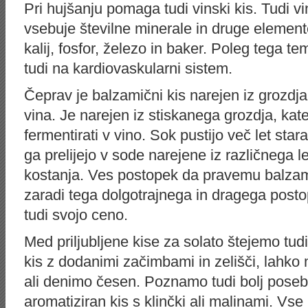
Pri hujšanju pomaga tudi vinski kis. Tudi vin
vsebuje številne minerale in druge elemente
kalij, fosfor, železo in baker. Poleg tega t
tudi na kardiovaskularni sistem.
Čeprav je balzamični kis narejen iz grozdja, 
vina. Je narejen iz stiskanega grozdja, kat
fermentirati v vino. Sok pustijo več let star
ga prelijejo v sode narejene iz različnega l
kostanja. Ves postopek da pravemu balzam
zaradi tega dolgotrajnega in dragega post
tudi svojo ceno.
Med priljubljene kise za solato štejemo tudi 
kis z dodanimi začimbami in zelišči, lahko 
ali denimo česen. Poznamo tudi bolj posebn
aromatiziran kis s klinčki ali malinami. Vs