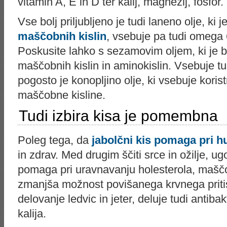
vitamin A, E in D ter kalij, magnezij, fosfor.
Vse bolj priljubljeno je tudi laneno olje, ki j
maščobnih kislin
, vsebuje pa tudi omega
Poskusite lahko s sezamovim oljem, ki je b
maščobnih kislin in aminokislin. Vsebuje tud
pogosto je konopljino olje, ki vsebuje kor
maščobne kisline.
Tudi izbira kisa je pomembna
Poleg tega, da
jabolčni kis pomaga pri h
in zdrav. Med drugim ščiti srce in ožilje, u
pomaga pri uravnavanju holesterola, mašč
zmanjša možnost povišanega krvnega priti
delovanje ledvic in jeter, deluje tudi antib
kalija.