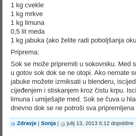
1 kg cvekle
1 kg mrkve
1 kg limuna
0,5 lit meda
1 kg jabuka (ako želite radi poboljšanja ok
Priprema:
Sok se može pripremiti u sokovniku. Med s
u gotov sok dok se ne otopi. Ako nemate so
jabuke možete izmiksati u blenderu, iscijedi
cijeđenjem i stiskanjem kroz čistu krpu. I
limuna i umiješajte med. Sok se čuva u hla
dnevno dok se ne potroši sva pripremljena 
Zdravje
|
Sonja
|
julij 13, 2013 5:12 dopoldne