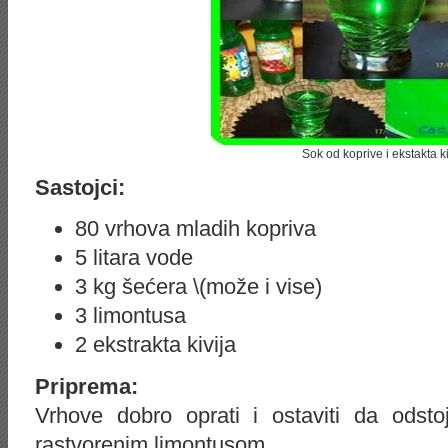
Sok od koprive i ekstakta ki
Sastojci:
80 vrhova mladih kopriva
5 litara vode
3 kg
šećera \(može i vise)
3 limontusa
2 ekstrakta kivija
Priprema:
Vrhove dobro oprati i ostaviti da odst
rastvorenim limontusom.