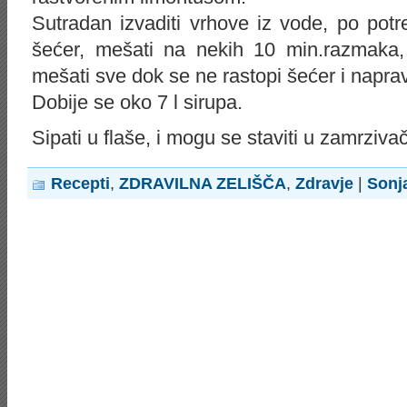
Sutradan izvaditi vrhove iz vode, po potr
šećer, mešati na nekih 10 min.razmaka, d
mešati sve dok se ne rastopi šećer i naprav
Dobije se oko 7 l sirupa.
Sipati u flaše, i mogu se staviti u zamrzivač
Recepti
,
ZDRAVILNA ZELIŠČA
,
Zdravje
|
Sonj